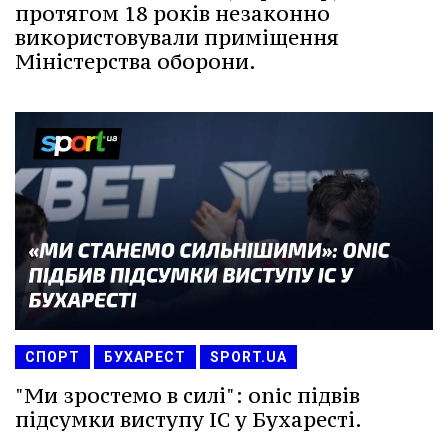
протягом 18 років незаконно
використовували приміщення
Міністерства оборони.
СПОРТ
БУХАРЕСТ
SPORT.UA
"Ми зростемо в силі": onic підвів
підсумки виступу IС у Бухаресті.