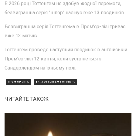
В 2026 році Тоттенгем не здобув жодної перемоги,
безвиграшна серія "шпор" налічує вже 13 поєдинків.
Безвиграшна серія Тоттенгема в Прем'єр-лізі триває
вже 13 матчів.
Тоттенгем проведе наступний поєдинок в англійській
Прем'єр-лізі 12 квітня, коли зустрінеться з
Сандерлендом на їхньому полі.
ПРЕМ'ЄР-ЛІГА
ФК «ТОТТЕНГЕМ ГОТСПУР»
ЧИТАЙТЕ ТАКОЖ