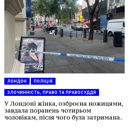
ЛОНДОН
ПОЛІЦІЯ
ЗЛОЧИННІСТЬ, ПРАВО ТА ПРАВОСУДДЯ
У Лондоні жінка, озброєна ножицями,
завдала поранень чотирьом
чоловікам, після чого була затримана.