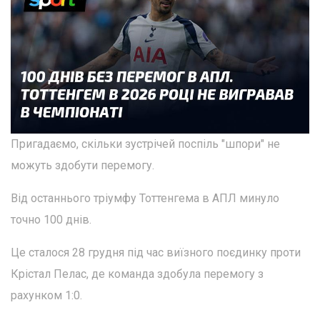
Пригадаємо, скільки зустрічей поспіль "шпори" не
можуть здобути перемогу.
Від останнього тріумфу Тоттенгема в АПЛ минуло
точно 100 днів.
Це сталося 28 грудня під час виїзного поєдинку проти
Крістал Пелас, де команда здобула перемогу з
рахунком 1:0.