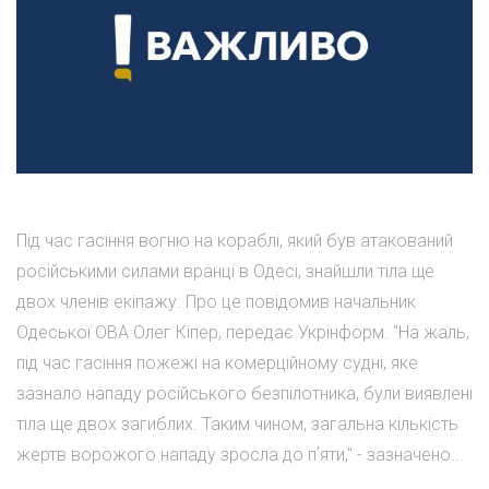
Під час гасіння вогню на кораблі, який був атакований
російськими силами вранці в Одесі, знайшли тіла ще
двох членів екіпажу. Про це повідомив начальник
Одеської ОВА Олег Кіпер, передає Укрінформ. "На жаль,
під час гасіння пожежі на комерційному судні, яке
зазнало нападу російського безпілотника, були виявлені
тіла ще двох загиблих. Таким чином, загальна кількість
жертв ворожого нападу зросла до пʼяти," - зазначено...