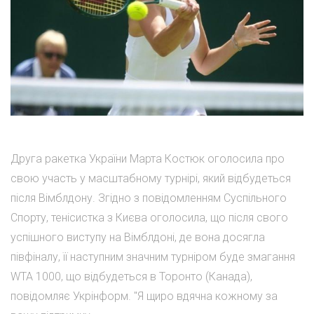
Друга ракетка України Марта Костюк оголосила про
свою участь у масштабному турнірі, який відбудеться
після Вімблдону. Згідно з повідомленням Суспільного
Спорту, тенісистка з Києва оголосила, що після свого
успішного виступу на Вімблдоні, де вона досягла
півфіналу, її наступним значним турніром буде змагання
WTA 1000, що відбудеться в Торонто (Канада),
повідомляє Укрінформ. "Я щиро вдячна кожному за