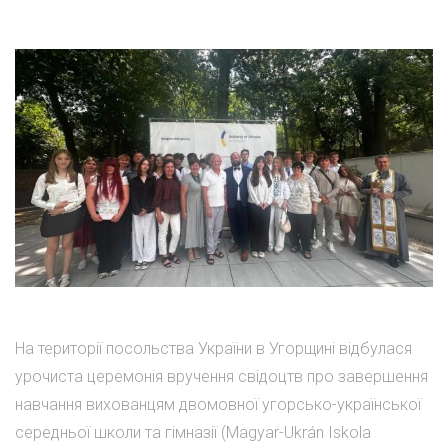
На території посольства України в Угорщині відбулася
урочиста церемонія вручення свідоцтв про завершення
навчання вихованцям двомовної угорсько-української
середньої школи та гімназії (Magyar-Ukrán Iskola