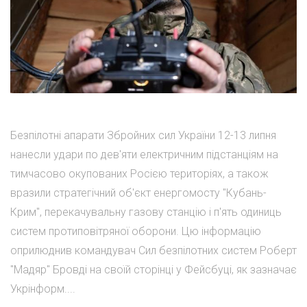
Безпілотні апарати Збройних сил України 12-13 липня
нанесли удари по дев'яти електричним підстанціям на
тимчасово окупованих Росією територіях, а також
вразили стратегічний об'єкт енергомосту "Кубань-
Крим", перекачувальну газову станцію і п'ять одиниць
систем протиповітряної оборони. Цю інформацію
оприлюднив командувач Сил безпілотних систем Роберт
"Мадяр" Бровді на своїй сторінці у Фейсбуці, як зазначає
Укрінформ....