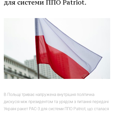
для системи ППО Patriot.
В Польщі триває напружена внутрішня політична
дискусія між президентом та урядом з питання передачі
Україні ракет PAC-3 для системи ППО Patriot, що сталася