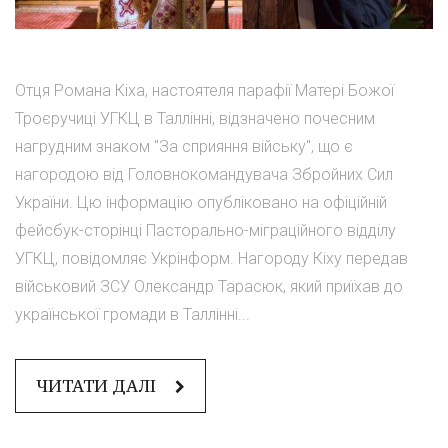
Отця Романа Кіха, настоятеля парафії Матері Божої
Троєручиці УГКЦ в Таллінні, відзначено почесним
нагрудним знаком "За сприяння війську", що є
нагородою від Головнокомандувача Збройних Сил
України. Цю інформацію опубліковано на офіційній
фейсбук-сторінці Пасторально-міграційного відділу
УГКЦ, повідомляє Укрінформ. Нагороду Кіху передав
військовий ЗСУ Олександр Тарасюк, який приїхав до
української громади в Таллінні...
ЧИТАТИ ДАЛІ