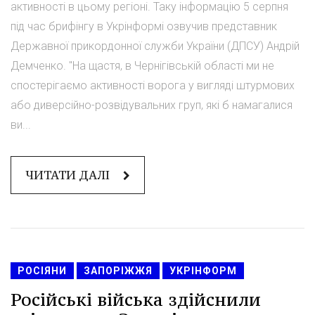
активності в цьому регіоні. Таку інформацію 5 серпня
під час брифінгу в Укрінформі озвучив представник
Державної прикордонної служби України (ДПСУ) Андрій
Демченко. "На щастя, в Чернігівській області ми не
спостерігаємо активності ворога у вигляді штурмових
або диверсійно-розвідувальних груп, які б намагалися
ви...
ЧИТАТИ ДАЛІ
РОСІЯНИ
ЗАПОРІЖЖЯ
УКРІНФОРМ
Російські війська здійснили