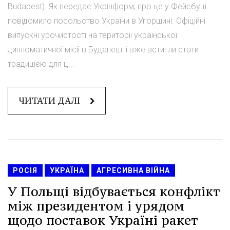
Budapest). Як передає Укрінформ, про це у Фейсбуці
повідомило посольство України в Угорщині. Офіційні
випускні урочистості на території української
дипломатичної місії в Будапешті вже встигли стати
традицією для ц...
ЧИТАТИ ДАЛІ
РОСІЯ
УКРАЇНА
АГРЕСИВНА ВІЙНА
У Польщі відбувається конфлікт
між президентом і урядом
щодо поставок Україні ракет