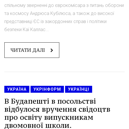
спільному зверненні до єврокомісара з питань оборони
та космосу Андрюса Кубілюса, а також до високої
представниці ЄС із закордонних справ і політики
безпеки Каї Каллас...
ЧИТАТИ ДАЛІ
УКРАЇНА
УКРІНФОРМ
УКРАЇНЦІ
В Будапешті в посольстві
відбулося вручення свідоцтв
про освіту випускникам
двомовної школи.