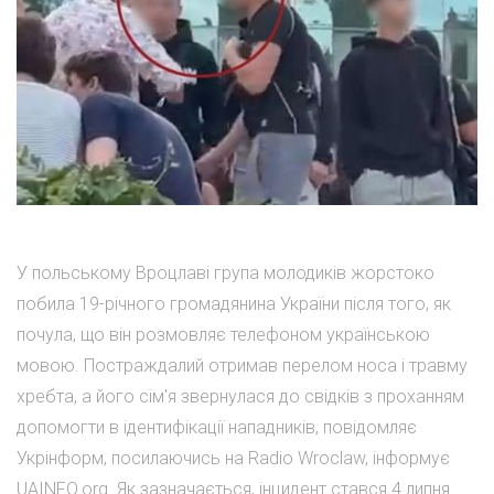
У польському Вроцлаві група молодиків жорстоко
побила 19-річного громадянина України після того, як
почула, що він розмовляє телефоном українською
мовою. Постраждалий отримав перелом носа і травму
хребта, а його сім'я звернулася до свідків з проханням
допомогти в ідентифікації нападників, повідомляє
Укрінформ, посилаючись на Radio Wroclaw, інформує
UAINFO.org. Як зазначається, інцидент стався 4 липня