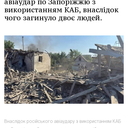
авіаудар по Запоріжжю з
використанням КАБ, внаслідок
чого загинуло двоє людей.
Внаслідок російського авіаудару з використанням КАБ