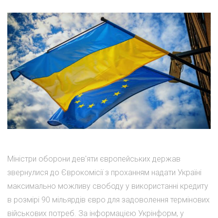
Міністри оборони дев'яти європейських держав
звернулися до Єврокомісії з проханням надати Україні
максимально можливу свободу у використанні кредиту
в розмірі 90 мільярдів євро для задоволення термінових
військових потреб. За інформацією Укрінформ, у