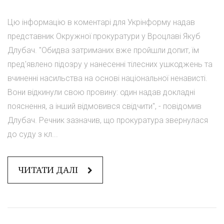
Цю інформацію в коментарі для Укрінформу надав
представник Окружної прокуратури у Вроцлаві Якуб
Длубач. "Обидва затриманих вже пройшли допит, їм
пред'явлено підозру у нанесенні тілесних ушкоджень та
вчиненні насильства на основі національної ненависті.
Вони відкинули свою провину: один надав докладні
пояснення, а інший відмовився свідчити", - повідомив
Длубач. Речник зазначив, що прокуратура звернулася
до суду з кл...
ЧИТАТИ ДАЛІ