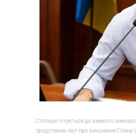
Столиця готується до важкого зимового
представив звіт про виконання Плану ст