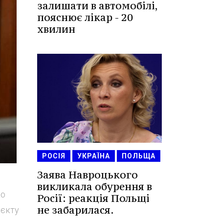
залишати в автомобілі,
пояснює лікар - 20
хвилин
РОСІЯ
УКРАЇНА
ПОЛЬЩА
Заява Навроцького
викликала обурення в
ко
Росії: реакція Польщі
не забарилася.
оєкту