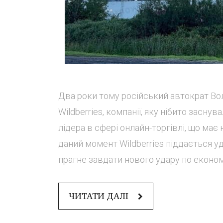
Два роки тому російський автократ Вол
Wildberries, компанії, яку нібито засну
лідера в сфері онлайн-торгівлі, що має 
даний момент Wildberries піддається у
прагне завдати нового удару по економіц
ЧИТАТИ ДАЛІ