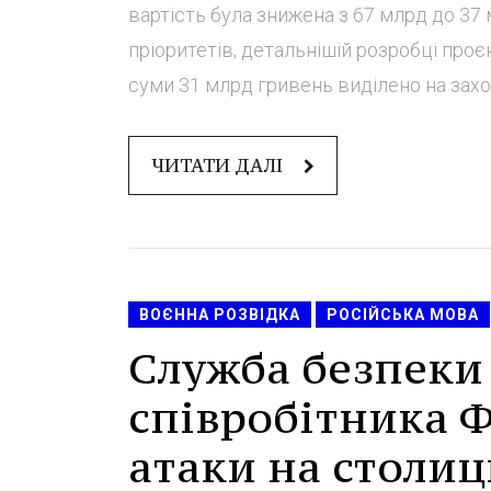
вартість була знижена з 67 млрд до 3
пріоритетів, детальнішій розробці проє
суми 31 млрд гривень виділено на заход
ЧИТАТИ ДАЛІ
ВОЄННА РОЗВІДКА
РОСІЙСЬКА МОВА
Служба безпеки
співробітника 
атаки на столицю