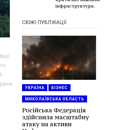
інфраструктура.
СВІЖІ ПУБЛІКАЦІЇ
ації
ого
В
раїни
УКРАЇНА
БІЗНЕС
МИКОЛАЇВСЬКА ОБЛАСТЬ
Російська Федерація
здійснила масштабну
атаку на активи