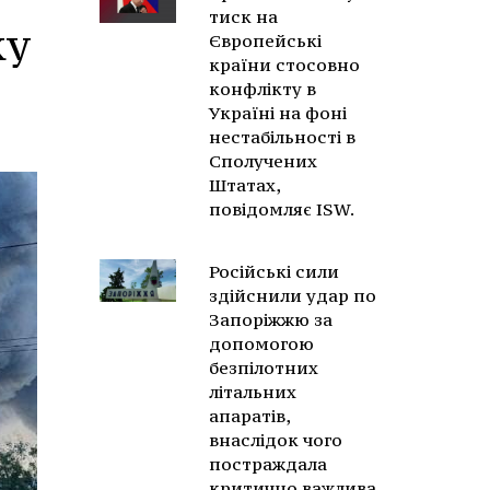
тиск на
ку
Європейські
країни стосовно
конфлікту в
Україні на фоні
нестабільності в
Сполучених
Штатах,
повідомляє ISW.
Російські сили
здійснили удар по
Запоріжжю за
допомогою
безпілотних
літальних
апаратів,
внаслідок чого
постраждала
критично важлива