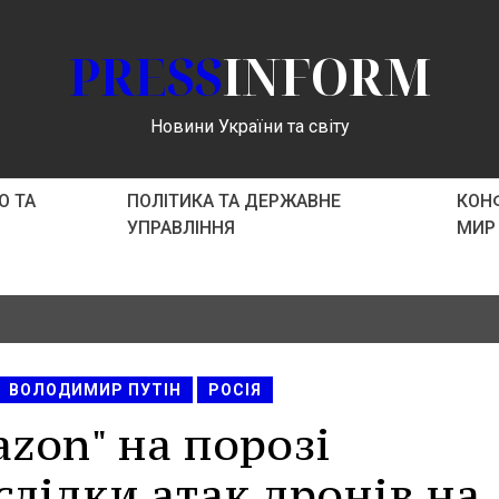
PRESS
INFORM
Новини України та світу
О ТА
ПОЛІТИКА ТА ДЕРЖАВНЕ
КОНФ
УПРАВЛІННЯ
МИР
ВОЛОДИМИР ПУТІН
РОСІЯ
zon" на порозі
слідки атак дронів на