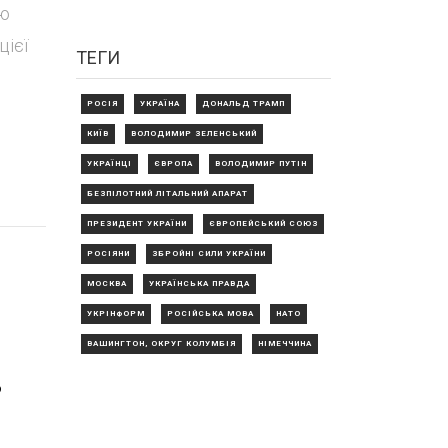
ню
цієї
ТЕГИ
РОСІЯ
УКРАЇНА
ДОНАЛЬД ТРАМП
КИЇВ
ВОЛОДИМИР ЗЕЛЕНСЬКИЙ
УКРАЇНЦІ
ЄВРОПА
ВОЛОДИМИР ПУТІН
БЕЗПІЛОТНИЙ ЛІТАЛЬНИЙ АПАРАТ
ПРЕЗИДЕНТ УКРАЇНИ
ЄВРОПЕЙСЬКИЙ СОЮЗ
РОСІЯНИ
ЗБРОЙНІ СИЛИ УКРАЇНИ
МОСКВА
УКРАЇНСЬКА ПРАВДА
УКРІНФОРМ
РОСІЙСЬКА МОВА
НАТО
ВАШИНГТОН, ОКРУГ КОЛУМБІЯ
НІМЕЧЧИНА
в