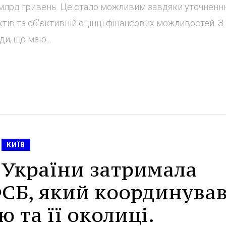
7 млрд гривень. Це стало можливим завдяки уточнен
ктів та об'єктивній оцінці фінансових можливостей. З 
и, що маю...
КИЇВ
 України затримала
ФСБ, який координува
 та її околиці.