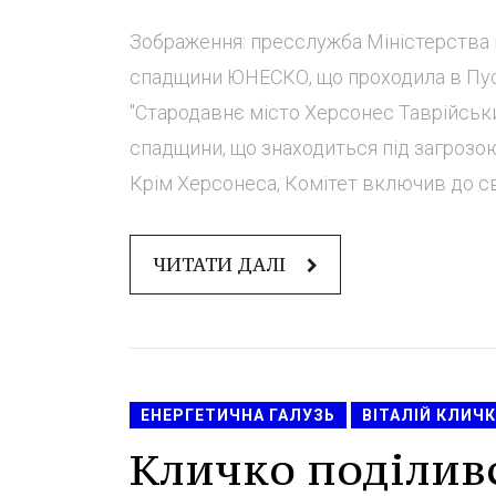
Зображення: пресслужба Міністерства к
спадщини ЮНЕСКО, що проходила в Пуса
"Стародавнє місто Херсонес Таврійськи
спадщини, що знаходиться під загрозо
Крім Херсонеса, Комітет включив до свог
ЧИТАТИ ДАЛІ
ЕНЕРГЕТИЧНА ГАЛУЗЬ
ВІТАЛІЙ КЛИЧ
Кличко поділивс