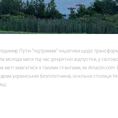
одимир Путін "підтримав" ініціативи щодо трансформ
вала молода мати під час декретної відпустки, у світов
на меті змагатися з такими гігантами, як Amazon.com. 
дарам українських безпілотників, оскільки столиця Ук
і...