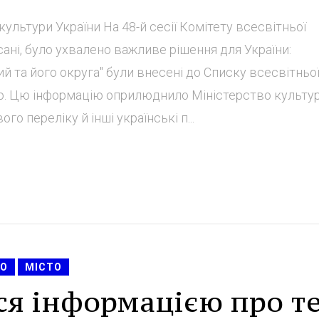
ультури України На 48-й сесії Комітету всесвітньої
ні, було ухвалено важливе рішення для України:
й та його округа" були внесені до Списку всесвітньо
ю. Цю інформацію оприлюднило Міністерство культур
о переліку й інші українські п...
КО
МІСТО
я інформацією про те