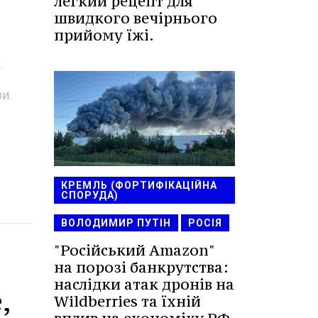
легкий рецепт для
швидкого вечірнього
прийому їжі.
ї
и.
КРЕМЛЬ (ФОРТИФІКАЦІЙНА
СПОРУДА)
ВОЛОДИМИР ПУТІН
РОСІЯ
"Російський Amazon"
на порозі банкрутства:
наслідки атак дронів на
,
Wildberries та їхній