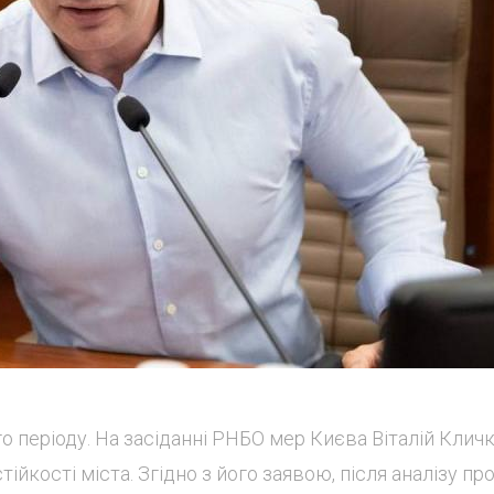
 періоду. На засіданні РНБО мер Києва Віталій Клич
ійкості міста. Згідно з його заявою, після аналізу пр