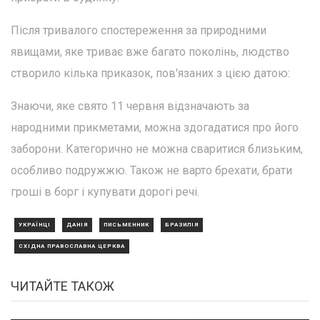
Після тривалого спостереження за природними
явищами, яке триває вже багато поколінь, людство
створило кілька приказок, пов'язаних з цією датою:
Знаючи, яке свято 11 червня відзначають за
народними прикметами, можна здогадатися про його
заборони. Категорично не можна сваритися близьким,
особливо подружжю. Також не варто брехати, брати
гроші в борг і купувати дорогі речі.
УКРАЇНЦІ
ДАНІЯ
ПИСЬМЕННИК
БРАЗИЛІЯ
СХІДНА ПРАВОСЛАВНА ЦЕРКВА
ЧИТАЙТЕ ТАКОЖ