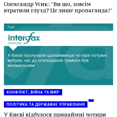
Олександр Усик: "Ви що, зовсім
втратили глузд? Це лише пропаганда!"
КОНФЛІКТ, ВІЙНА ТА МИР
ПОЛІТИКА ТА ДЕРЖАВНЕ УПРАВЛІННЯ
У Києві відбулося принаймні чотири