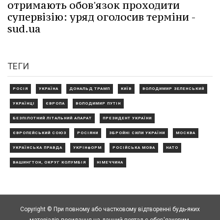
отримають обов'язок проходити
супервізію: уряд оголосив терміни -
sud.ua
ТЕГИ
РОСІЯ
УКРАЇНА
ДОНАЛЬД ТРАМП
КИЇВ
ВОЛОДИМИР ЗЕЛЕНСЬКИЙ
УКРАЇНЦІ
ЄВРОПА
ВОЛОДИМИР ПУТІН
БЕЗПІЛОТНИЙ ЛІТАЛЬНИЙ АПАРАТ
ПРЕЗИДЕНТ УКРАЇНИ
ЄВРОПЕЙСЬКИЙ СОЮЗ
РОСІЯНИ
ЗБРОЙНІ СИЛИ УКРАЇНИ
МОСКВА
УКРАЇНСЬКА ПРАВДА
УКРІНФОРМ
РОСІЙСЬКА МОВА
НАТО
ВАШИНГТОН, ОКРУГ КОЛУМБІЯ
НІМЕЧЧИНА
Copyright © При повному або частковому відтворенні будь-яких
матеріалів посилання на данний портал є обов'язковим.