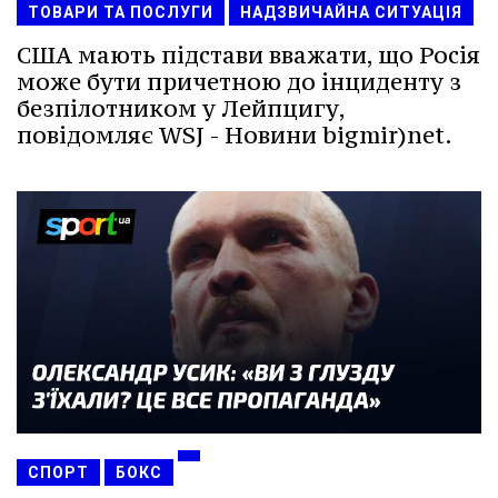
ТОВАРИ ТА ПОСЛУГИ
НАДЗВИЧАЙНА СИТУАЦІЯ
США мають підстави вважати, що Росія
може бути причетною до інциденту з
безпілотником у Лейпцигу,
повідомляє WSJ - Новини bigmir)net.
СПОРТ
БОКС