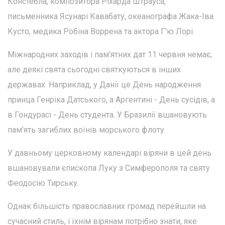
Констебла, композитора Ріхарда Штрауса,
письменника Ясунарі Кавабату, океанографа Жака-Іва
Кусто, медика Робіна Воррена та актора Г'ю Лорі.
Міжнародних заходів і пам'ятних дат 11 червня немає,
але деякі свята сьогодні святкуються в інших
державах. Наприклад, у Данії це День народження
принца Генріка Датського, а Аргентині - День сусідів, а
в Гондурасі - День студента. У Бразилії вшановують
пам'ять загиблих воїнів морського флоту.
У давньому церковному календарі віряни в цей день
вшановували єпископа Луку з Симферополя та святу
Феодосію Тирську.
Однак більшість православних громад перейшли на
сучасний стиль, і їхнім вірянам потрібно знати, яке