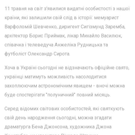
11 травня на світ з'явилися видатні особистості з нашої
країни, які залишили свій слід в історії: мемуарист
Варфоломій Шевченко, диригент Сигізмунд Заремба,
архітектор Борис Приймак, лікар Михайло Василюк,
співачка і телеведуча Анжеліка Рудницька та
футболіст Олександр Сирота.
Хоча в Україні сьогодні не відзначають офіційне свято,
українці матимуть можливість насолодитися
захоплюючим астрономічним явищем - вночі можна
буде спостерігати "полуничний" повний місяць.
Серед відомих світових особистостей, які святкують
свій день народження сьогодні, можна згадати
драматурга Бена Джонсона, художника Джона