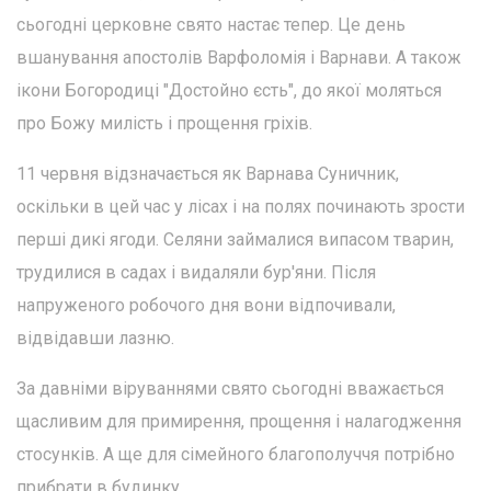
сьогодні церковне свято настає тепер. Це день
вшанування апостолів Варфоломія і Варнави. А також
ікони Богородиці "Достойно єсть", до якої моляться
про Божу милість і прощення гріхів.
11 червня відзначається як Варнава Суничник,
оскільки в цей час у лісах і на полях починають зрости
перші дикі ягоди. Селяни займалися випасом тварин,
трудилися в садах і видаляли бур'яни. Після
напруженого робочого дня вони відпочивали,
відвідавши лазню.
За давніми віруваннями свято сьогодні вважається
щасливим для примирення, прощення і налагодження
стосунків. А ще для сімейного благополуччя потрібно
прибрати в будинку.