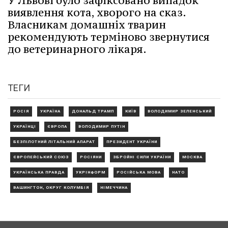
У Львові було зафіксовано випадок
виявлення кота, хворого на сказ.
Власникам домашніх тварин
рекомендують терміново звернутися
до ветеринарного лікаря.
ТЕГИ
РОСІЯ
УКРАЇНА
ДОНАЛЬД ТРАМП
КИЇВ
ВОЛОДИМИР ЗЕЛЕНСЬКИЙ
УКРАЇНЦІ
ЄВРОПА
ВОЛОДИМИР ПУТІН
БЕЗПІЛОТНИЙ ЛІТАЛЬНИЙ АПАРАТ
ПРЕЗИДЕНТ УКРАЇНИ
ЄВРОПЕЙСЬКИЙ СОЮЗ
РОСІЯНИ
ЗБРОЙНІ СИЛИ УКРАЇНИ
МОСКВА
УКРАЇНСЬКА ПРАВДА
УКРІНФОРМ
РОСІЙСЬКА МОВА
НАТО
ВАШИНГТОН, ОКРУГ КОЛУМБІЯ
НІМЕЧЧИНА