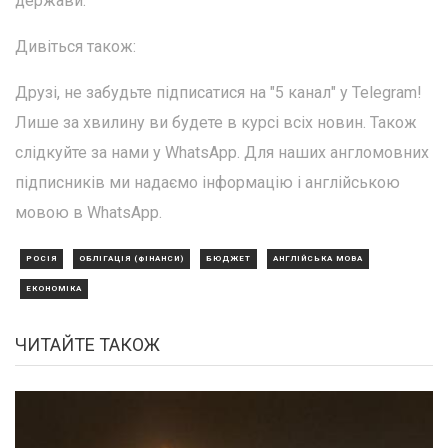
держави.
Дивіться також:
Друзі, не забудьте підписатися на "5 канал" у Telegram!
Лише за хвилину ви будете в курсі всіх новин. Також
слідкуйте за нами у WhatsApp. Для наших англомовних
підписників ми надаємо інформацію і англійською
мовою в WhatsApp.
РОСІЯ
ОБЛІГАЦІЯ (ФІНАНСИ)
БЮДЖЕТ
АНГЛІЙСЬКА МОВА
ЕКОНОМІКА
ЧИТАЙТЕ ТАКОЖ