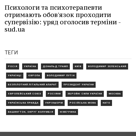
Психологи та психотерапевти
отримають обов'язок проходити
супервізію: уряд оголосив терміни -
sud.ua
ТЕГИ
РОСІЯ
УКРАЇНА
ДОНАЛЬД ТРАМП
КИЇВ
ВОЛОДИМИР ЗЕЛЕНСЬКИЙ
УКРАЇНЦІ
ЄВРОПА
ВОЛОДИМИР ПУТІН
БЕЗПІЛОТНИЙ ЛІТАЛЬНИЙ АПАРАТ
ПРЕЗИДЕНТ УКРАЇНИ
ЄВРОПЕЙСЬКИЙ СОЮЗ
РОСІЯНИ
ЗБРОЙНІ СИЛИ УКРАЇНИ
МОСКВА
УКРАЇНСЬКА ПРАВДА
УКРІНФОРМ
РОСІЙСЬКА МОВА
НАТО
ВАШИНГТОН, ОКРУГ КОЛУМБІЯ
НІМЕЧЧИНА