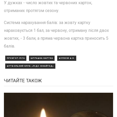
У дужках - число жовтих та червоних карток,
отриманих протягом сезону.
Система нарахування балів: за жовту картку
нараховується 1 бал, за червону, отриману після двох
жовтих, - 3 бали, а пряма червона картка приносить 5
балів.
ПРЕМ'ЄР-ЛІГА
ШТРАФНА КАРТКА
ФУЛХЕМ Ф.К.
ФУТБОЛЬНИЙ КЛУБ «ЛІДС ЮНАЙТЕД»
ЧИТАЙТЕ ТАКОЖ