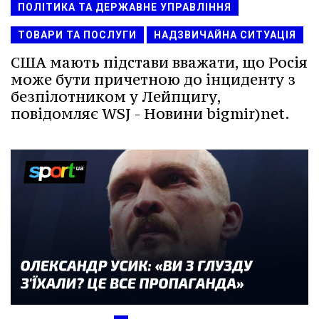
ПОЛІТИКА ТА ДЕРЖАВНЕ УПРАВЛІННЯ
ТОВАРИ ТА ПОСЛУГИ
НАДЗВИЧАЙНА СИТУАЦІЯ
США мають підстави вважати, що Росія
може бути причетною до інциденту з
безпілотником у Лейпцигу,
повідомляє WSJ - Новини bigmir)net.