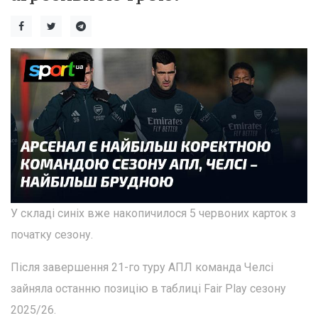
У складі синіх вже накопичилося 5 червоних карток з
початку сезону.
Після завершення 21-го туру АПЛ команда Челсі
зайняла останню позицію в таблиці Fair Play сезону
2025/26.