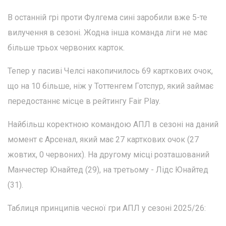
В останній грі проти Фулгема сині заробили вже 5-те
вилучення в сезоні. Жодна інша команда ліги не має
більше трьох червоних карток.
Тепер у пасиві Челсі накопичилось 69 карткових очок,
що на 10 більше, ніж у Тоттенгем Готспур, який займає
передостаннє місце в рейтингу Fair Play.
Найбільш коректною командою АПЛ в сезоні на даний
момент є Арсенал, який має 27 карткових очок (27
жовтих, 0 червоних). На другому місці розташований
Манчестер Юнайтед (29), на третьому - Лідс Юнайтед
(31).
Таблиця принципів чесної гри АПЛ у сезоні 2025/26: