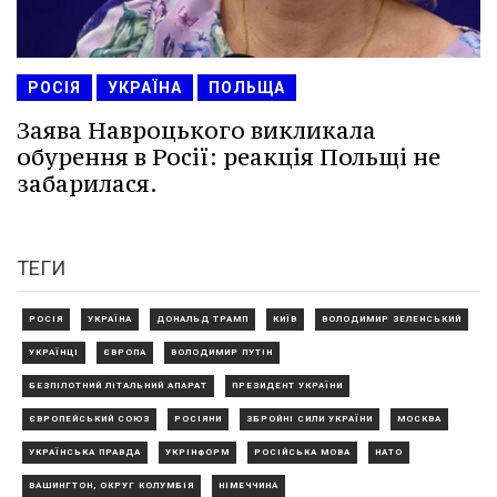
РОСІЯ
УКРАЇНА
ПОЛЬЩА
Заява Навроцького викликала
обурення в Росії: реакція Польщі не
забарилася.
ТЕГИ
РОСІЯ
УКРАЇНА
ДОНАЛЬД ТРАМП
КИЇВ
ВОЛОДИМИР ЗЕЛЕНСЬКИЙ
УКРАЇНЦІ
ЄВРОПА
ВОЛОДИМИР ПУТІН
БЕЗПІЛОТНИЙ ЛІТАЛЬНИЙ АПАРАТ
ПРЕЗИДЕНТ УКРАЇНИ
ЄВРОПЕЙСЬКИЙ СОЮЗ
РОСІЯНИ
ЗБРОЙНІ СИЛИ УКРАЇНИ
МОСКВА
УКРАЇНСЬКА ПРАВДА
УКРІНФОРМ
РОСІЙСЬКА МОВА
НАТО
ВАШИНГТОН, ОКРУГ КОЛУМБІЯ
НІМЕЧЧИНА