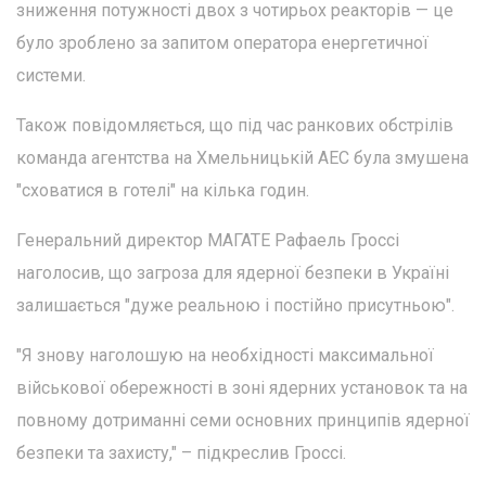
зниження потужності двох з чотирьох реакторів — це
було зроблено за запитом оператора енергетичної
системи.
Також повідомляється, що під час ранкових обстрілів
команда агентства на Хмельницькій АЕС була змушена
"сховатися в готелі" на кілька годин.
Генеральний директор МАГАТЕ Рафаель Гроссі
наголосив, що загроза для ядерної безпеки в Україні
залишається "дуже реальною і постійно присутньою".
"Я знову наголошую на необхідності максимальної
військової обережності в зоні ядерних установок та на
повному дотриманні семи основних принципів ядерної
безпеки та захисту," – підкреслив Гроссі.