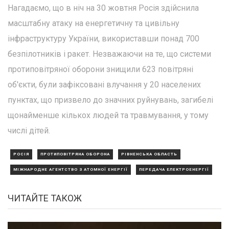
Нагадаємо, що в ніч на 30 жовтня Росія здійснила
масштабну атаку на енергетичну та цивільну
інфраструктуру України, використавши понад 700
безпілотників і ракет. Незважаючи на те, що системи
протиповітряної оборони знищили 623 повітряні
об'єкти, були зафіксовані влучання у 20 населених
пунктах, що призвело до значних руйнувань, загибелі
щонайменше кількох людей та травмування, у тому
числі дітей.
РОСІЯ
ПРОТИПОВІТРЯНА ОБОРОНА
РІВНЕНСЬКА ОБЛАСТЬ
МІЖНАРОДНЕ АГЕНТСТВО З АТОМНОЇ ЕНЕРГІЇ
ПЕРЕДАЧА ЕЛЕКТРОЕНЕРГІЇ
ЧИТАЙТЕ ТАКОЖ