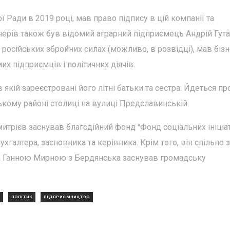
ї Ради в 2019 році, мав право підпису в цій компанії та
нерів також був відомий аграрний підприємець Андрій Гута
російських збройних силах (можливо, в розвідці), мав бізн
их підприємців і політичних діячів.
якій зареєстровані його літні батьки та сестра. Йдеться пр
ькому районі столиці на вулиці Предславинській.
трієв заснував благодійний фонд "Фонд соціальних ініціа
хгалтера, засновника та керівника. Крім того, він спільно з
а Ганною Мирною з Бердянська заснував громадську
ПОЛІТИК
ПІДПРИЄМНИЦТВО