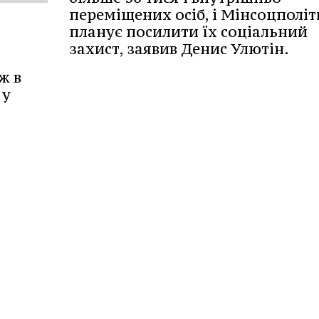
переміщених осіб, і Мінсоцполі
планує посилити їх соціальний
захист, заявив Денис Улютін.
ж в
 у