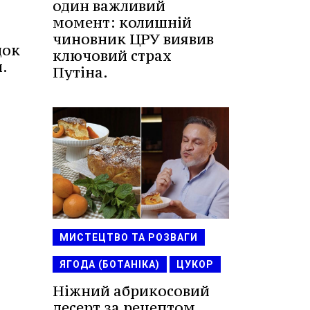
один важливий
момент: колишній
чиновник ЦРУ виявив
док
ключовий страх
.
Путіна.
МИСТЕЦТВО ТА РОЗВАГИ
ЯГОДА (БОТАНІКА)
ЦУКОР
Ніжний абрикосовий
десерт за рецептом