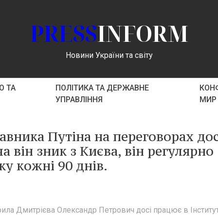
PRESS
INFORM
Новини України та світу
О ТА
ПОЛІТИКА ТА ДЕРЖАВНЕ
КОНФ
УПРАВЛІННЯ
МИР
авника Путіна на переговорах дос
ча він зник з Києва, він регулярно
у кожні 90 днів.
рила Дмитрієва Олександр Петрович досі працює в Інститут