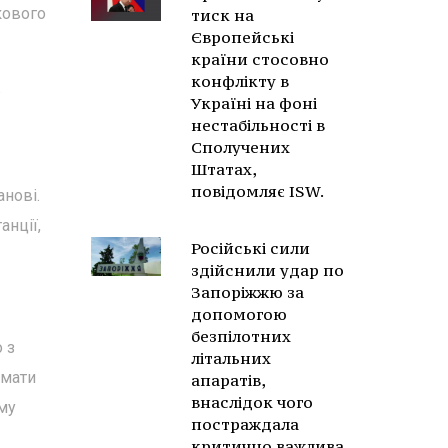
кового
тиск на
Європейські
країни стосовно
конфлікту в
в
Україні на фоні
нестабільності в
Сполучених
Штатах,
повідомляє ISW.
анові.
анції,
Російські сили
здійснили удар по
Запоріжжю за
допомогою
безпілотних
 з
літальних
(мати
апаратів,
внаслідок чого
-му
постраждала
критично важлива