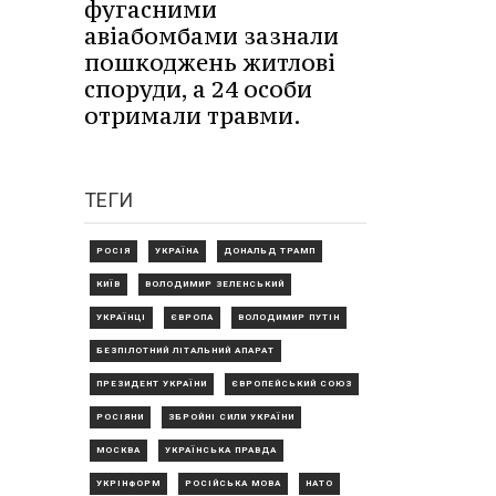
фугасними
авіабомбами зазнали
пошкоджень житлові
споруди, а 24 особи
отримали травми.
ТЕГИ
РОСІЯ
УКРАЇНА
ДОНАЛЬД ТРАМП
КИЇВ
ВОЛОДИМИР ЗЕЛЕНСЬКИЙ
УКРАЇНЦІ
ЄВРОПА
ВОЛОДИМИР ПУТІН
БЕЗПІЛОТНИЙ ЛІТАЛЬНИЙ АПАРАТ
ПРЕЗИДЕНТ УКРАЇНИ
ЄВРОПЕЙСЬКИЙ СОЮЗ
РОСІЯНИ
ЗБРОЙНІ СИЛИ УКРАЇНИ
МОСКВА
УКРАЇНСЬКА ПРАВДА
УКРІНФОРМ
РОСІЙСЬКА МОВА
НАТО