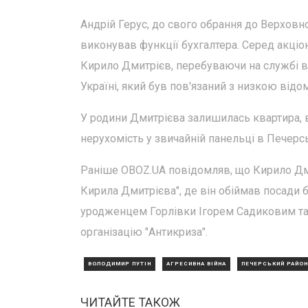
Андрій Герус, до свого обрання до Верховно
виконував функції бухгалтера. Серед акціо
Кирило Дмитрієв, перебуваючи на службі в 
Україні, який був пов'язаний з низкою відом
У родини Дмитрієва залишилась квартира, в 
нерухомість у звичайній панельці в Печерс
Раніше OBOZ.UA повідомляв, що Кирило Дми
Кирила Дмитрієва", де він обіймав посади бу
уродженцем Горлівки Ігорем Садиковим т
організацію "Антикриза".
ВОЛОДИМИР ПУТІН
АГРЕСИВНА ВІЙНА
ПЕЧЕРСЬКИЙ РАЙОН
ЧИТАЙТЕ ТАКОЖ