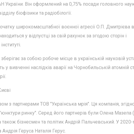
 НАН України. Він оформлений на 0,75% посади головного нау
ідділу біофізики та радіобілогії.
початку широкомасштабної воєнної агресії О.П. Дмитрієва 
находиться у відпустці за свій рахунок за згодою сторін і
інституті.
зберігає за собою робоче місце в українській науковій уст
ь у вивченні наслідків аварії на Чорнобильській атомній ст
ії.
Києві
м з партнерами ТОВ "Українська мрія". Ця компанія, згідно
юнктури ринку". Серед його партнерів були Олена Мазепа 
а також бізнесмен та політик Андрій Пальчевський. У 2020
Андрія Геруса Наталія Герус.