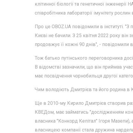
клітинної біології та генетичної інженерії
співробітника лабораторії імунітету рослин в
Про це OBOZ.UA повідомили в інституті. "З 
Києві не бачили. З 25 квітня 2022 року він з
продовжує її кожні 90 днів", - повідомили в 
Тож батько путінського переговорника досі 
В відомстві зазначили, що він приймав участ
має посвідчення чорнобильця другої категор
Чим володіють Дмитрієв та його родина в 
Ще в 2010-му Кирило Дмитрієв створив разо
КВЕДом, має займатись "дослідженням кон'
власника "Конкорд Кепітал" Ігоря Мазепи), 
власницею компанії стала дружина нардепа 