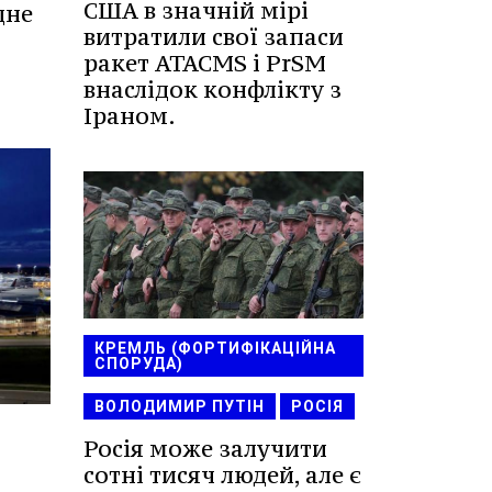
США в значній мірі
дне
витратили свої запаси
ракет ATACMS і PrSM
внаслідок конфлікту з
Іраном.
КРЕМЛЬ (ФОРТИФІКАЦІЙНА
СПОРУДА)
ВОЛОДИМИР ПУТІН
РОСІЯ
Росія може залучити
сотні тисяч людей, але є