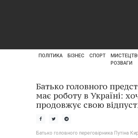
ПОЛІТИКА
БІЗНЕС
СПОРТ
МИСТЕЦТВ
РОЗВАГИ
Батько головного предст
має роботу в Україні: хо
продовжує свою відпустк
Батько головного переговірника Путіна Ки