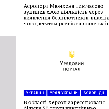
Аеропорт Мюнхена тимчасово
зупинив свою діяльність через
виявлення безпілотників, внаслі
чого десятки рейсів зазнали змін
УКРАЇНЦІ
УРЯД УКРАЇНИ
БОЙОВІ ДІЇ
В області Херсон зареєстровано
більше 50 тисяч внутрішньо