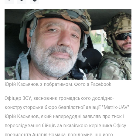
Юрій Касьянов з побратимом. Фото з Facebook
Офіцер ЗСУ, засновник громадського дослідно-
конструкторське бюро безпілотної авіації "Matrix-UAV"
Юрій Касьянов, який напередодні заявляв про тиск і
переслідування бійців за вказівкою керівника Офісу
президента Андрія Єрмака, повідомив, що його