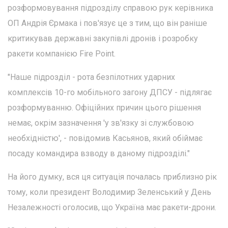
розформовування підрозділу справою рук керівника
ОП Андрія Єрмака і пов'язує це з тим, що він раніше
критикував державні закупівлі дронів і розробку
ракети компанією Fire Point.
"Наше підрозділ - рота безпілотних ударних
комплексів 10-го мобільного загону ДПСУ - підлягає
розформуванню. Офіційних причин цього рішення
немає, окрім зазначення 'у зв'язку зі службовою
необхідністю', - повідомив Касьянов, який обіймає
посаду командира взводу в даному підрозділі."
На його думку, вся ця ситуація почалась приблизно рік
тому, коли президент Володимир Зеленський у День
Незалежності оголосив, що Україна має ракети-дрони.