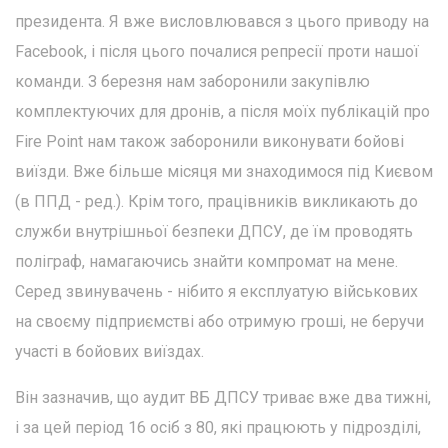
президента. Я вже висловлювався з цього приводу на
Facebook, і після цього почалися репресії проти нашої
команди. З березня нам заборонили закупівлю
комплектуючих для дронів, а після моїх публікацій про
Fire Point нам також заборонили виконувати бойові
виїзди. Вже більше місяця ми знаходимося під Києвом
(в ППД - ред.). Крім того, працівників викликають до
служби внутрішньої безпеки ДПСУ, де їм проводять
поліграф, намагаючись знайти компромат на мене.
Серед звинувачень - нібито я експлуатую військових
на своєму підприємстві або отримую гроші, не беручи
участі в бойових виїздах.
Він зазначив, що аудит ВБ ДПСУ триває вже два тижні,
і за цей період 16 осіб з 80, які працюють у підрозділі,