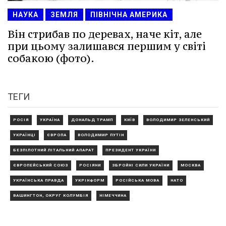
НАУКА
ЗЕМЛЯ
ПІВНІЧНА АМЕРИКА
Він стрибав по деревах, наче кіт, але
при цьому залишався першим у світі
собакою (фото).
ТЕГИ
РОСІЯ
УКРАЇНА
ДОНАЛЬД ТРАМП
КИЇВ
ВОЛОДИМИР ЗЕЛЕНСЬКИЙ
УКРАЇНЦІ
ЄВРОПА
ВОЛОДИМИР ПУТІН
БЕЗПІЛОТНИЙ ЛІТАЛЬНИЙ АПАРАТ
ПРЕЗИДЕНТ УКРАЇНИ
ЄВРОПЕЙСЬКИЙ СОЮЗ
РОСІЯНИ
ЗБРОЙНІ СИЛИ УКРАЇНИ
МОСКВА
УКРАЇНСЬКА ПРАВДА
УКРІНФОРМ
РОСІЙСЬКА МОВА
НАТО
ВАШИНГТОН, ОКРУГ КОЛУМБІЯ
НІМЕЧЧИНА