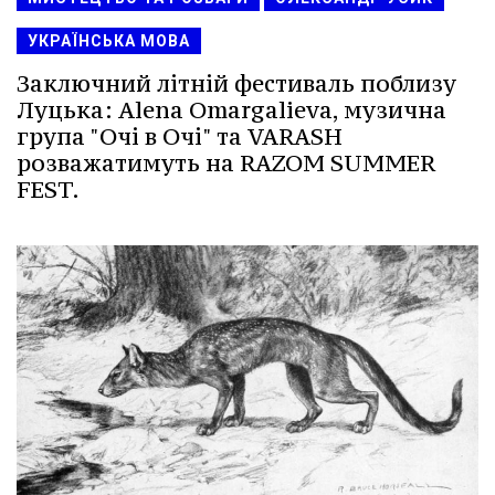
УКРАЇНСЬКА МОВА
Заключний літній фестиваль поблизу
Луцька: Alena Omargalieva, музична
група "Очі в Очі" та VARASH
розважатимуть на RAZOM SUMMER
FEST.