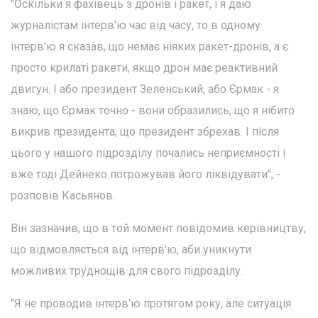
"Оскільки я фахівець з дронів і ракет, і я даю
журналістам інтерв'ю час від часу, то в одному
інтерв'ю я сказав, що немає ніяких ракет-дронів, а є
просто крилаті ракети, якщо дрон має реактивний
двигун. І або президент Зеленський, або Єрмак - я
знаю, що Єрмак точно - вони образились, що я нібито
викрив президента, що президент збрехав. І після
цього у нашого підрозділу почались неприємності і
вже тоді Дейнеко погрожував його ліквідувати", -
розповів Касьянов.
Він зазначив, що в той момент повідомив керівництву,
що відмовляється від інтерв'ю, аби уникнути
можливих труднощів для свого підрозділу.
"Я не проводив інтерв'ю протягом року, але ситуація