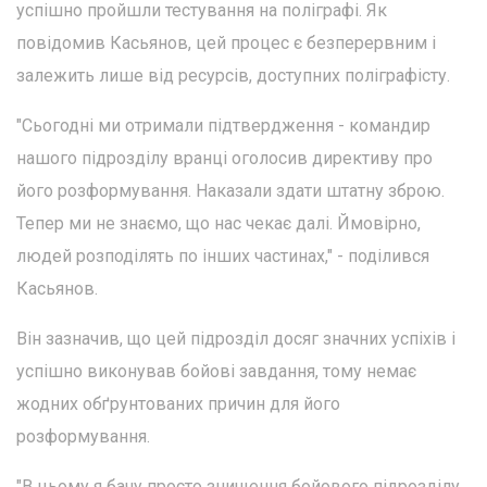
успішно пройшли тестування на поліграфі. Як
повідомив Касьянов, цей процес є безперервним і
залежить лише від ресурсів, доступних поліграфісту.
"Сьогодні ми отримали підтвердження - командир
нашого підрозділу вранці оголосив директиву про
його розформування. Наказали здати штатну зброю.
Тепер ми не знаємо, що нас чекає далі. Ймовірно,
людей розподілять по інших частинах," - поділився
Касьянов.
Він зазначив, що цей підрозділ досяг значних успіхів і
успішно виконував бойові завдання, тому немає
жодних обґрунтованих причин для його
розформування.
"В цьому я бачу просто знищення бойового підрозділу,