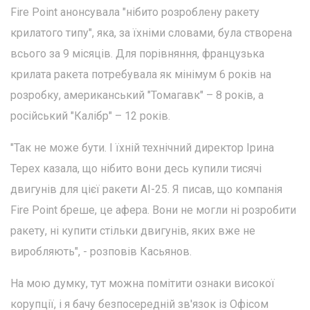
Fire Point анонсувала "нібито розроблену ракету
крилатого типу", яка, за їхніми словами, була створена
всього за 9 місяців. Для порівняння, французька
крилата ракета потребувала як мінімум 6 років на
розробку, американський "Томагавк" – 8 років, а
російський "Калібр" – 12 років.
"Так не може бути. І їхній технічний директор Ірина
Терех казала, що нібито вони десь купили тисячі
двигунів для цієї ракети АІ-25. Я писав, що компанія
Fire Point бреше, це афера. Вони не могли ні розробити
ракету, ні купити стільки двигунів, яких вже не
виробляють", - розповів Касьянов.
На мою думку, тут можна помітити ознаки високої
корупції, і я бачу безпосередній зв'язок із Офісом