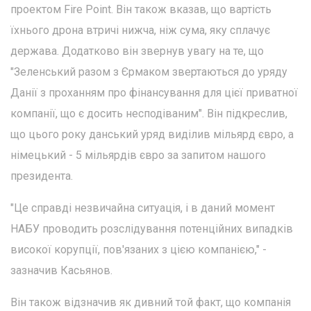
проектом Fire Point. Він також вказав, що вартість
їхнього дрона втричі нижча, ніж сума, яку сплачує
держава. Додатково він звернув увагу на те, що
"Зеленський разом з Єрмаком звертаються до уряду
Данії з проханням про фінансування для цієї приватної
компанії, що є досить несподіваним". Він підкреслив,
що цього року данський уряд виділив мільярд євро, а
німецький - 5 мільярдів євро за запитом нашого
президента.
"Це справді незвичайна ситуація, і в даний момент
НАБУ проводить розслідування потенційних випадків
високої корупції, пов'язаних з цією компанією," -
зазначив Касьянов.
Він також відзначив як дивний той факт, що компанія