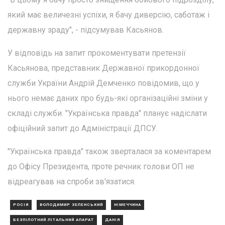
який має величезні успіхи, я бачу диверсію, саботаж і
державну зраду", - підсумував Касьянов.
У відповідь на запит прокоментувати претензії
Касьянова, представник Державної прикордонної
служби України Андрій Демченко повідомив, що у
нього немає даних про будь-які організаційні зміни у
складі служби. "Українська правда" планує надіслати
офіційний запит до Адміністрації ДПСУ.
"Українська правда" також зверталася за коментарем
до Офісу Президента, проте речник голови ОП не
відреагував на спроби зв'язатися.
РОСІЯ
ВОЛОДИМИР ЗЕЛЕНСЬКИЙ
НІМЕЧЧИНА
БЕЗПІЛОТНИЙ ЛІТАЛЬНИЙ АПАРАТ
ДАНІЯ