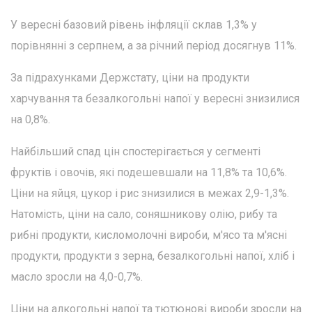
У вересні базовий рівень інфляції склав 1,3% у
порівнянні з серпнем, а за річний період досягнув 11%.
За підрахунками Держстату, ціни на продукти
харчування та безалкогольні напої у вересні знизилися
на 0,8%.
Найбільший спад цін спостерігається у сегменті
фруктів і овочів, які подешевшали на 11,8% та 10,6%.
Ціни на яйця, цукор і рис знизилися в межах 2,9-1,3%.
Натомість, ціни на сало, соняшникову олію, рибу та
рибні продукти, кисломолочні вироби, м'ясо та м'ясні
продукти, продукти з зерна, безалкогольні напої, хліб і
масло зросли на 4,0-0,7%.
Ціни на алкогольні напої та тютюнові вироби зросли на