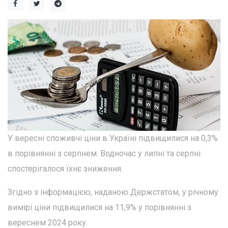
У вересні споживчі ціни в Україні підвищилися на 0,3%
в порівнянні з серпнем. Водночас у липні та серпні
спостерігалося їхнє зниження.
Згідно з інформацією, наданою Держстатом, у річному
вимірі ціни підвищилися на 11,9% у порівнянні з
вереснем 2024 року.