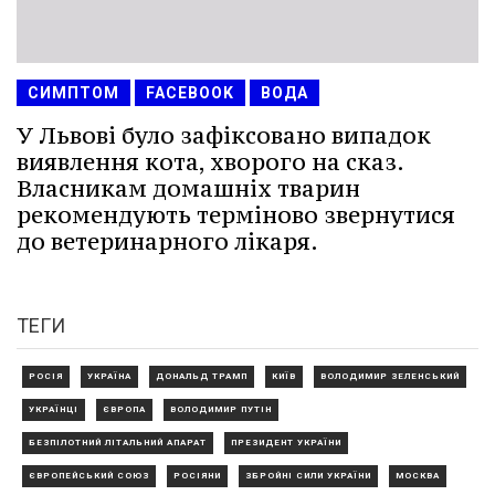
СИМПТОМ
FACEBOOK
ВОДА
У Львові було зафіксовано випадок
виявлення кота, хворого на сказ.
Власникам домашніх тварин
рекомендують терміново звернутися
до ветеринарного лікаря.
ТЕГИ
РОСІЯ
УКРАЇНА
ДОНАЛЬД ТРАМП
КИЇВ
ВОЛОДИМИР ЗЕЛЕНСЬКИЙ
УКРАЇНЦІ
ЄВРОПА
ВОЛОДИМИР ПУТІН
БЕЗПІЛОТНИЙ ЛІТАЛЬНИЙ АПАРАТ
ПРЕЗИДЕНТ УКРАЇНИ
ЄВРОПЕЙСЬКИЙ СОЮЗ
РОСІЯНИ
ЗБРОЙНІ СИЛИ УКРАЇНИ
МОСКВА