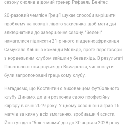
сезону очолив відомий тренер Рафаель Бенітес.
20-разовий чемпіон Греції шукає способи вирішити
проблему на позиції лівого захисника, щоб мати дві
альтернативи до завершення сезону. "Зелені"
намагалися підписати 21-річного південноафриканця
Самукеле Кабіні з команди Мольде, проте переговори
з норвезьким клубом зайшли у безвихідь. В результаті
Панатінаїкос звернувся до Вівчаренка, чиї послуги
були запропоновані грецькому клубу.
Нагадаємо, що Костянтин є вихованцем футбольного
клубу Динамо, де він розпочав свою професійну
кар'єру в січні 2019 року. У цьому сезоні він зіграв 16
матчів за киян у всіх змаганнях, зробивши 4 асисти.
Його угода з "біло-синіми" діє до 30 червня 2028 року.