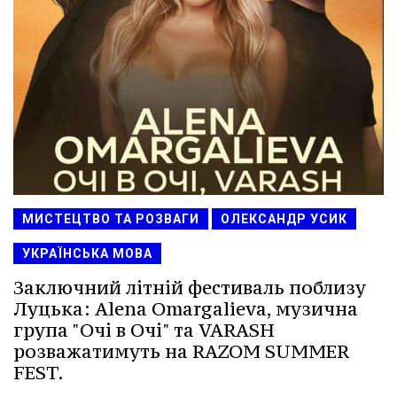
МИСТЕЦТВО ТА РОЗВАГИ
ОЛЕКСАНДР УСИК
УКРАЇНСЬКА МОВА
Заключний літній фестиваль поблизу
Луцька: Alena Omargalieva, музична
група "Очі в Очі" та VARASH
розважатимуть на RAZOM SUMMER
FEST.