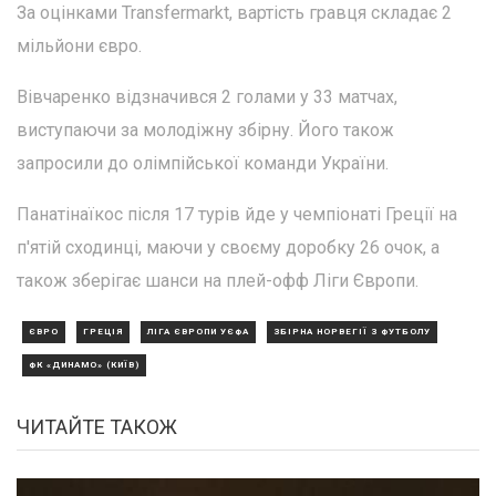
За оцінками Transfermarkt, вартість гравця складає 2
мільйони євро.
Вівчаренко відзначився 2 голами у 33 матчах,
виступаючи за молодіжну збірну. Його також
запросили до олімпійської команди України.
Панатінаїкос після 17 турів йде у чемпіонаті Греції на
п'ятій сходинці, маючи у своєму доробку 26 очок, а
також зберігає шанси на плей-офф Ліги Європи.
ЄВРО
ГРЕЦІЯ
ЛІГА ЄВРОПИ УЄФА
ЗБІРНА НОРВЕГІЇ З ФУТБОЛУ
ФК «ДИНАМО» (КИЇВ)
ЧИТАЙТЕ ТАКОЖ