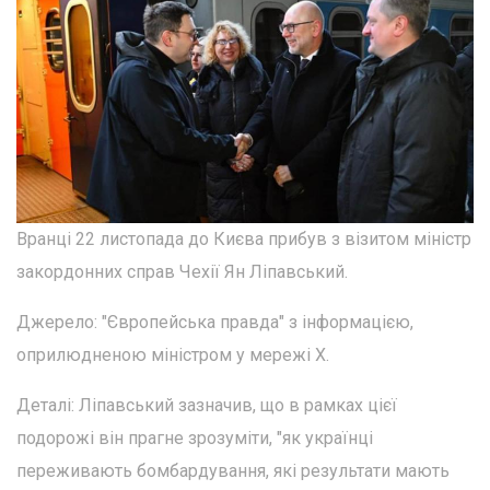
Вранці 22 листопада до Києва прибув з візитом міністр
закордонних справ Чехії Ян Ліпавський.
Джерело: "Європейська правда" з інформацією,
оприлюдненою міністром у мережі Х.
Деталі: Ліпавський зазначив, що в рамках цієї
подорожі він прагне зрозуміти, "як українці
переживають бомбардування, які результати мають