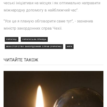
чеські ініціативи на місцях і як оптимально направити
міжнародну допомогу в найближчий час".
"Усе це я планую обговорити саме тут", - зазначив
міністр закордонних справ Чехії.
УКРАЇНЦІ
УКРАЇНСЬКА ПРАВДА
МІНІСТЕРСТВО ЗАКОРДОННИХ СПРАВ (УКРАЇНА)
КИЇВ
ЧИТАЙТЕ ТАКОЖ