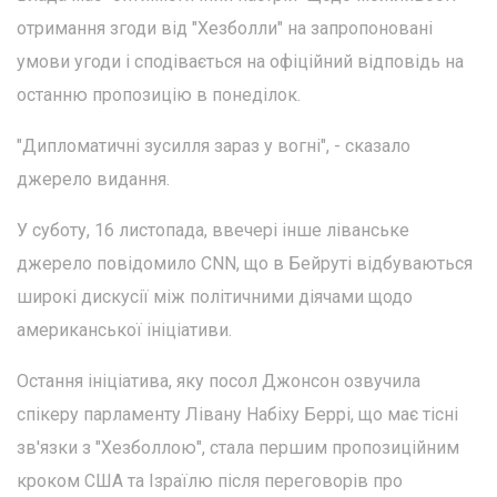
отримання згоди від "Хезболли" на запропоновані
умови угоди і сподівається на офіційний відповідь на
останню пропозицію в понеділок.
"Дипломатичні зусилля зараз у вогні", - сказало
джерело видання.
У суботу, 16 листопада, ввечері інше ліванське
джерело повідомило CNN, що в Бейруті відбуваються
широкі дискусії між політичними діячами щодо
американської ініціативи.
Остання ініціатива, яку посол Джонсон озвучила
спікеру парламенту Лівану Набіху Беррі, що має тісні
зв'язки з "Хезболлою", стала першим пропозиційним
кроком США та Ізраїлю після переговорів про