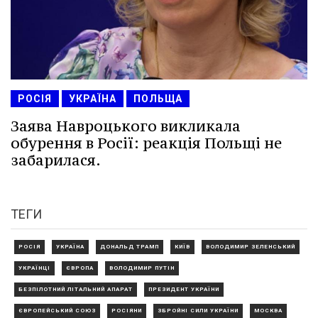
РОСІЯ
УКРАЇНА
ПОЛЬЩА
Заява Навроцького викликала
обурення в Росії: реакція Польщі не
забарилася.
ТЕГИ
РОСІЯ
УКРАЇНА
ДОНАЛЬД ТРАМП
КИЇВ
ВОЛОДИМИР ЗЕЛЕНСЬКИЙ
УКРАЇНЦІ
ЄВРОПА
ВОЛОДИМИР ПУТІН
БЕЗПІЛОТНИЙ ЛІТАЛЬНИЙ АПАРАТ
ПРЕЗИДЕНТ УКРАЇНИ
ЄВРОПЕЙСЬКИЙ СОЮЗ
РОСІЯНИ
ЗБРОЙНІ СИЛИ УКРАЇНИ
МОСКВА