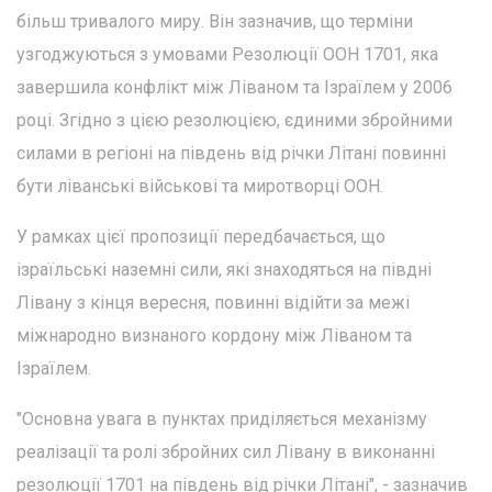
більш тривалого миру. Він зазначив, що терміни
узгоджуються з умовами Резолюції ООН 1701, яка
завершила конфлікт між Ліваном та Ізраїлем у 2006
році. Згідно з цією резолюцією, єдиними збройними
силами в регіоні на південь від річки Літані повинні
бути ліванські військові та миротворці ООН.
У рамках цієї пропозиції передбачається, що
ізраїльські наземні сили, які знаходяться на півдні
Лівану з кінця вересня, повинні відійти за межі
міжнародно визнаного кордону між Ліваном та
Ізраїлем.
"Основна увага в пунктах приділяється механізму
реалізації та ролі збройних сил Лівану в виконанні
резолюції 1701 на південь від річки Літані", - зазначив