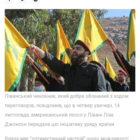
Ліванський чиновник, який добре обізнаний з ходом
переговорів, повідомив, що в четвер увечері, 14
листопада, американський посол у Лівані Ліза
Джонсон передала цю ініціативу уряду країни.
Влада має "оптимістичний настрій" щодо можливості