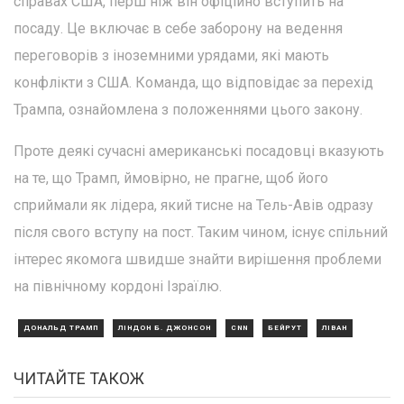
справах США, перш ніж він офіційно вступить на
посаду. Це включає в себе заборону на ведення
переговорів з іноземними урядами, які мають
конфлікти з США. Команда, що відповідає за перехід
Трампа, ознайомлена з положеннями цього закону.
Проте деякі сучасні американські посадовці вказують
на те, що Трамп, ймовірно, не прагне, щоб його
сприймали як лідера, який тисне на Тель-Авів одразу
після свого вступу на пост. Таким чином, існує спільний
інтерес якомога швидше знайти вирішення проблеми
на північному кордоні Ізраїлю.
ДОНАЛЬД ТРАМП
ЛІНДОН Б. ДЖОНСОН
CNN
БЕЙРУТ
ЛІВАН
ЧИТАЙТЕ ТАКОЖ