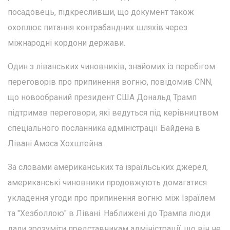
посадовець, підкресливши, що документ також
охоплює питання контрабандних шляхів через
міжнародні кордони держави.
Один з ліванських чиновників, знайомих із перебігом
переговорів про припинення вогню, повідомив CNN,
що новообраний президент США Дональд Трамп
підтримав переговори, які ведуться під керівництвом
спеціального посланника адміністрації Байдена в
Лівані Амоса Хохштейна.
За словами американських та ізраїльських джерел,
американські чиновники продовжують домагатися
укладення угоди про припинення вогню між Ізраїлем
та "Хезболлою" в Лівані. Наближені до Трампа люди
дали зрозуміти представникам адміністрації, що він не