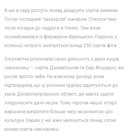
А ще в саду ростуть понад двадцять сортів азиміни.
Потім господиня "захворіла" інжиром. Сталося таке
після поїздки до подруги в Італію. Там вона
познайомилася із фермером Францеско Лоруссо, у
колекції котрого налічується понад 250 сортів фіги.
Ентузіастка розпочала свою діяльність з двох кущів
смоківниці — сортів Далматський та Сарі Апшерон, які
росли просто неба. На власному досвіді вона
підтвердила, що ці рослини чудово адаптуються до
умов Дніпропетровської області, де навіть здатні
плодоносити двічі на рік. Тому героїня нашої історії
вирішила витратити більше часу на розвиток цієї
культури. Наразі у неї вже налічується понад сотня
різних сортів смоківниці.