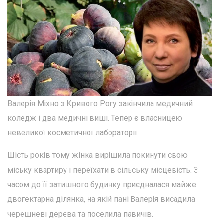
Валерія Міхно з Кривого Рогу закінчила медичний
коледж і два медичні виші. Тепер є власницею
невеликої косметичної лабораторії
Шість років тому жінка вирішила покинути свою
міську квартиру і переїхати в сільську місцевість. З
часом до її затишного будинку приєдналася майже
двогектарна ділянка, на якій пані Валерія висадила
черешневі дерева та поселила павичів.