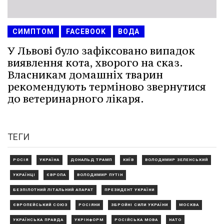
СИМПТОМ
FACEBOOK
ВОДА
У Львові було зафіксовано випадок
виявлення кота, хворого на сказ.
Власникам домашніх тварин
рекомендують терміново звернутися
до ветеринарного лікаря.
ТЕГИ
РОСІЯ
УКРАЇНА
ДОНАЛЬД ТРАМП
КИЇВ
ВОЛОДИМИР ЗЕЛЕНСЬКИЙ
УКРАЇНЦІ
ЄВРОПА
ВОЛОДИМИР ПУТІН
БЕЗПІЛОТНИЙ ЛІТАЛЬНИЙ АПАРАТ
ПРЕЗИДЕНТ УКРАЇНИ
ЄВРОПЕЙСЬКИЙ СОЮЗ
РОСІЯНИ
ЗБРОЙНІ СИЛИ УКРАЇНИ
МОСКВА
УКРАЇНСЬКА ПРАВДА
УКРІНФОРМ
РОСІЙСЬКА МОВА
НАТО