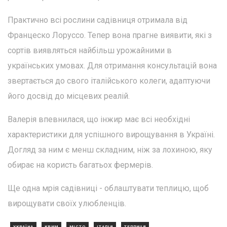
Практично всі рослини садівниця отримала від
Францеско Лоруссо. Тепер вона прагне виявити, які з
сортів виявляться найбільш урожайними в
українських умовах. Для отримання консультацій вона
звертається до свого італійського колеги, адаптуючи
його досвід до місцевих реалій.
Валерія впевнилася, що інжир має всі необхідні
характеристики для успішного вирощування в Україні.
Догляд за ним є менш складним, ніж за лохиною, яку
обирає на користь багатьох фермерів.
Ще одна мрія садівниці - облаштувати теплицю, щоб
вирощувати своїх улюбленців.
УКРАЇНА
КРИМ
МІСТО
ІТАЛІЯ
ТЕПЛИЦЯ