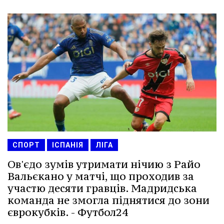
СПОРТ
ІСПАНІЯ
ЛІГА
Ов'єдо зумів утримати нічию з Райо
Вальєкано у матчі, що проходив за
участю десяти гравців. Мадридська
команда не змогла піднятися до зони
єврокубків. - Футбол24