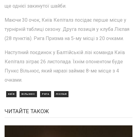
ще однієї закинутої шайби.
Маючи 30 очок, Київ Кепіталз посідає перше місце у
турнірній таблиці сезону. Друга позиція у клуба Лієпая
(28 пунктів). Рига Призма на 5-му місці з 20 очками.
Наступний поєдинок у Балтійській лізі команда Київ
Кепіталз зіграє 26 листопада. Їхнім опонентом буде
Пункс Вільнюс, який наразі займає 8-ме місце з 4
очками.
КИЇВ
ВІЛЬНЮС
РИГА
ЛІЄПАЯ
ЧИТАЙТЕ ТАКОЖ