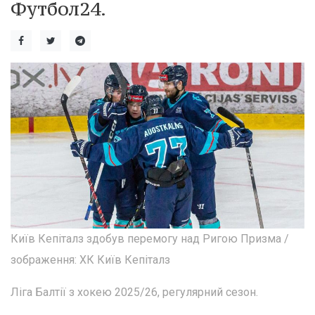
Футбол24.
Київ Кепіталз здобув перемогу над Ригою Призма /
зображення: ХК Київ Кепіталз
Ліга Балтії з хокею 2025/26, регулярний сезон.