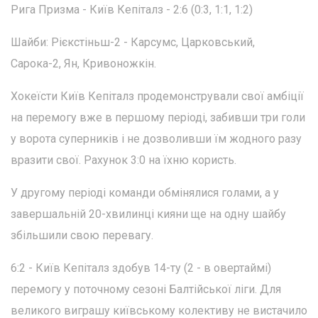
Рига Призма - Київ Кепіталз - 2:6 (0:3, 1:1, 1:2)
Шайби: Рієкстіньш-2 - Карсумс, Царковський,
Сарока-2, Ян, Кривоножкін.
Хокеїсти Київ Кепіталз продемонстрували свої амбіції
на перемогу вже в першому періоді, забивши три голи
у ворота суперників і не дозволивши їм жодного разу
вразити свої. Рахунок 3:0 на їхню користь.
У другому періоді команди обмінялися голами, а у
завершальній 20-хвилинці кияни ще на одну шайбу
збільшили свою перевагу.
6:2 - Київ Кепіталз здобув 14-ту (2 - в овертаймі)
перемогу у поточному сезоні Балтійської ліги. Для
великого виграшу київському колективу не вистачило