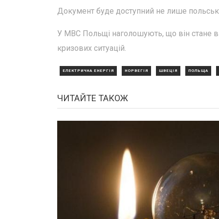
Документ буде доступний не лише польськ
У МВС Польщі наголошують, що він стане в пр
кризових ситуацій.
ЕЛЕКТРИЧНА ЕНЕРГІЯ
НОРВЕГІЯ
ШВЕЦІЯ
ПОЛЬЩА
ЧИТАЙТЕ ТАКОЖ