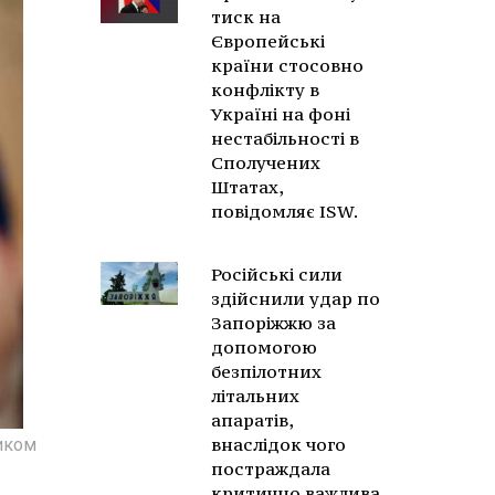
тиск на
Європейські
країни стосовно
конфлікту в
Україні на фоні
нестабільності в
Сполучених
Штатах,
повідомляє ISW.
Російські сили
здійснили удар по
Запоріжжю за
допомогою
безпілотних
літальних
апаратів,
внаслідок чого
иком
постраждала
критично важлива