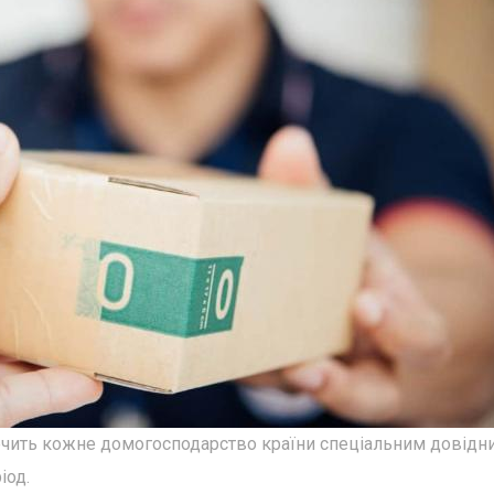
печить кожне домогосподарство країни спеціальним довідн
іод.