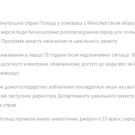
внутрішніх справ Польщі у співпраці з Міністерством оборо
 версія буде безкоштовно розповсюджена серед усіх поль
 Програми захисту населення та цивільного захисту.
иживання в перші 72 години після надзвичайної ситуації. В
ідсутності електрики, обмеженому доступі до води або зв'я
вакуації.
не домогосподарство зобов'язані покладатися лише на свої
кий, заступник директора Департаменту цивільного захисту
х справ.
Польщі провели аналіз аналогічних джерел з 23 країн, сере