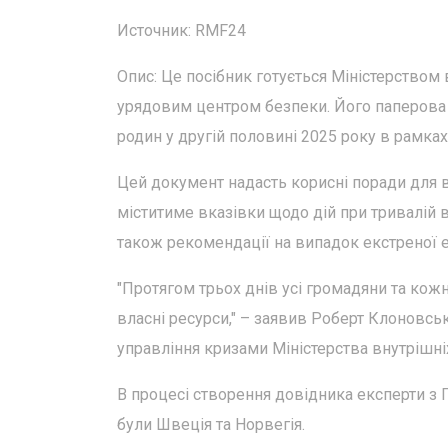
Источник: RMF24
Опис: Це посібник готується Міністерством 
урядовим центром безпеки. Його паперова
родин у другій половині 2025 року в рамках
Цей документ надасть корисні поради для в
міститиме вказівки щодо дій при тривалій в
також рекомендації на випадок екстреної е
"Протягом трьох днів усі громадяни та кож
власні ресурси," – заявив Роберт Клоновсь
управління кризами Міністерства внутрішні
В процесі створення довідника експерти з 
були Швеція та Норвегія.