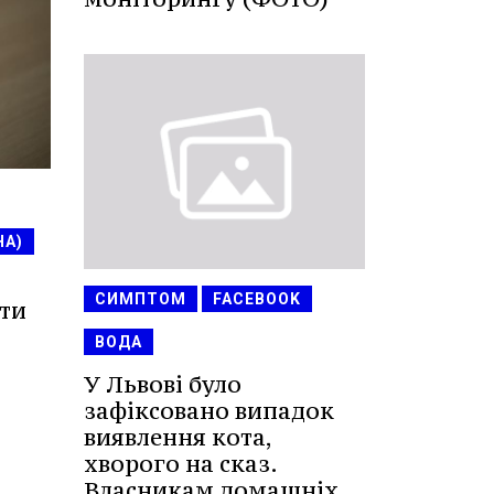
НА)
СИМПТОМ
FACEBOOK
ати
ВОДА
У Львові було
зафіксовано випадок
виявлення кота,
хворого на сказ.
Власникам домашніх