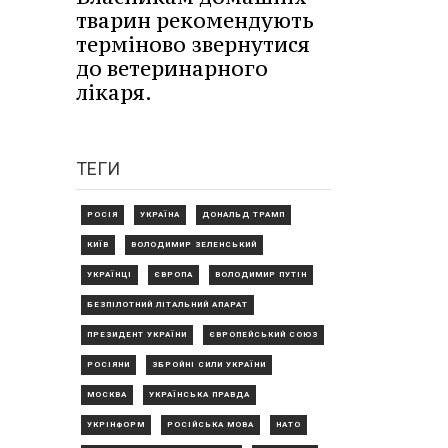
тварин рекомендують
терміново звернутися
до ветеринарного
лікаря.
ТЕГИ
РОСІЯ
УКРАЇНА
ДОНАЛЬД ТРАМП
КИЇВ
ВОЛОДИМИР ЗЕЛЕНСЬКИЙ
УКРАЇНЦІ
ЄВРОПА
ВОЛОДИМИР ПУТІН
БЕЗПІЛОТНИЙ ЛІТАЛЬНИЙ АПАРАТ
ПРЕЗИДЕНТ УКРАЇНИ
ЄВРОПЕЙСЬКИЙ СОЮЗ
РОСІЯНИ
ЗБРОЙНІ СИЛИ УКРАЇНИ
МОСКВА
УКРАЇНСЬКА ПРАВДА
УКРІНФОРМ
РОСІЙСЬКА МОВА
НАТО