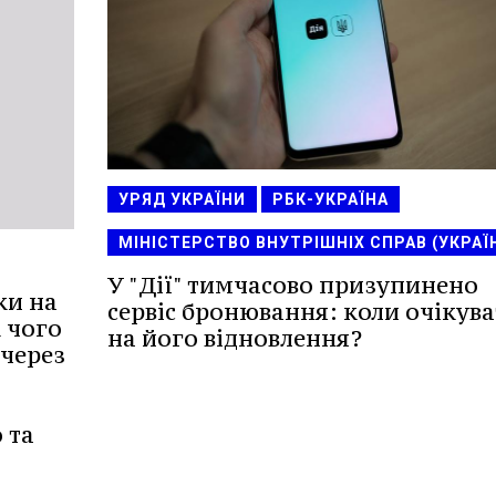
УРЯД УКРАЇНИ
РБК-УКРАЇНА
МІНІСТЕРСТВО ВНУТРІШНІХ СПРАВ (УКРАЇ
У "Дії" тимчасово призупинено
ки на
сервіс бронювання: коли очікув
к чого
на його відновлення?
через
 та