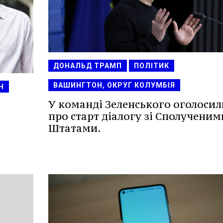
ДОНАЛЬД ТРАМП
ПОЛІТИК
ВАШИНГТОН, ОКРУГ КОЛУМБІЯ
Н
У команді Зеленського оголосил
про старт діалогу зі Сполученим
Штатами.