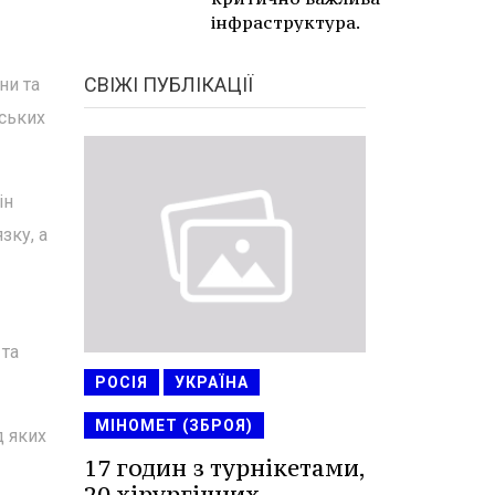
інфраструктура.
СВІЖІ ПУБЛІКАЦІЇ
ни та
ських
ін
зку, а
 та
РОСІЯ
УКРАЇНА
МІНОМЕТ (ЗБРОЯ)
д яких
17 годин з турнікетами,
20 хірургічних