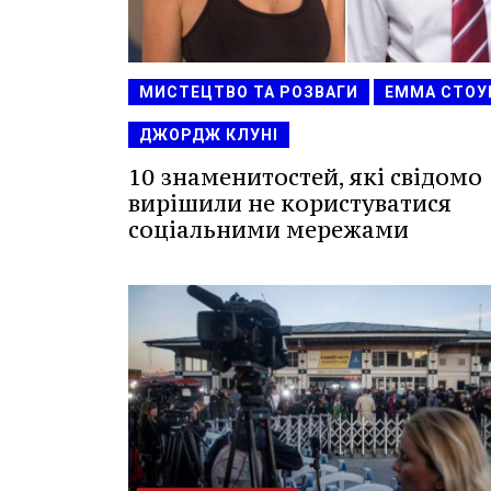
МИСТЕЦТВО ТА РОЗВАГИ
ЕММА СТОУ
ДЖОРДЖ КЛУНІ
10 знаменитостей, які свідомо
вирішили не користуватися
соціальними мережами