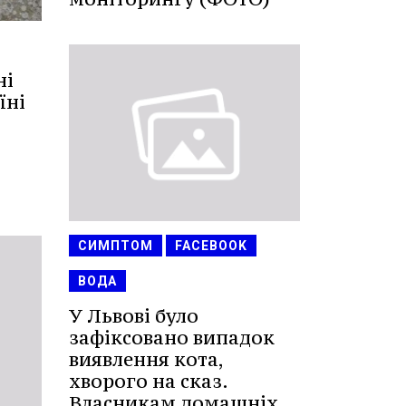
ні
їні
СИМПТОМ
FACEBOOK
ВОДА
У Львові було
зафіксовано випадок
виявлення кота,
хворого на сказ.
Власникам домашніх