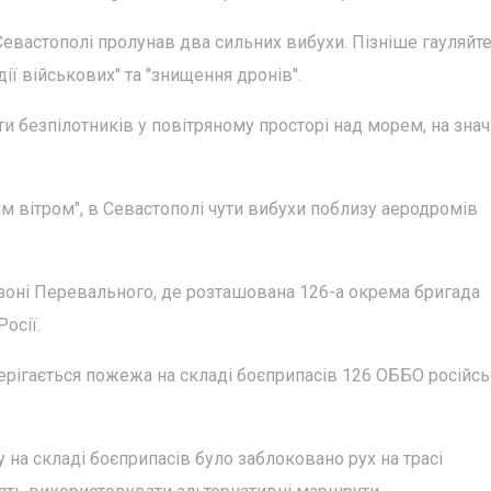
евастополі пролунав два сильних вибухи. Пізніше гауляйт
ї військових" та "знищення дронів".
 безпілотників у повітряному просторі над морем, на знач
м вітром", в Севастополі чути вибухи поблизу аеродромів
 зоні Перевального, де розташована 126-а окрема бригада
осії.
терігається пожежа на складі боєприпасів 126 ОББО російс
 на складі боєприпасів було заблоковано рух на трасі