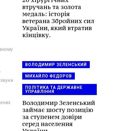
втручань та золота
медаль: історія
ветерана Збройних сил
України, який втратив
кінцівку.
ваному
ВОЛОДИМИР ЗЕЛЕНСЬКИЙ
о
МИХАЙЛО ФЕДОРОВ
 звуки
ПОЛІТИКА ТА ДЕРЖАВНЕ
УПРАВЛІННЯ
Володимир Зеленський
щених
займає шосту позицію
за ступенем довіри
серед населення
України.