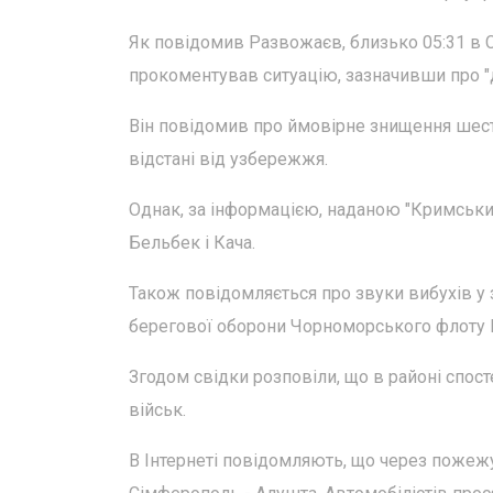
Як повідомив Развожаєв, близько 05:31 в С
прокоментував ситуацію, зазначивши про "ді
Він повідомив про ймовірне знищення шести
відстані від узбережжя.
Однак, за інформацією, наданою "Кримськи
Бельбек і Кача.
Також повідомляється про звуки вибухів у
берегової оборони Чорноморського флоту Р
Згодом свідки розповіли, що в районі спос
військ.
В Інтернеті повідомляють, що через пожежу