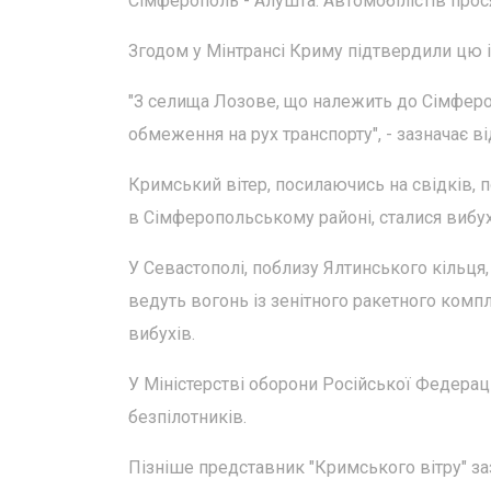
Сімферополь - Алушта. Автомобілістів про
Згодом у Мінтрансі Криму підтвердили цю 
"З селища Лозове, що належить до Сімферо
обмеження на рух транспорту", - зазначає в
Кримський вітер, посилаючись на свідків, 
в Сімферопольському районі, сталися вибух
У Севастополі, поблизу Ялтинського кільця,
ведуть вогонь із зенітного ракетного компл
вибухів.
У Міністерстві оборони Російської Федерац
безпілотників.
Пізніше представник "Кримського вітру" заз