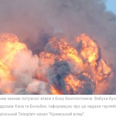
им зазнав потужної атаки з боку безпілотників. Вибухи бу
родромів Кача та Бельбек. Інформацію про це надали гауляй
їнський Telegram-канал "Кримський вітер".