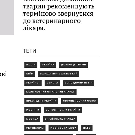
тварин рекомендують
терміново звернутися
до ветеринарного
лікаря.
ТЕГИ
РОСІЯ
УКРАЇНА
ДОНАЛЬД ТРАМП
ві
КИЇВ
ВОЛОДИМИР ЗЕЛЕНСЬКИЙ
УКРАЇНЦІ
ЄВРОПА
ВОЛОДИМИР ПУТІН
БЕЗПІЛОТНИЙ ЛІТАЛЬНИЙ АПАРАТ
ПРЕЗИДЕНТ УКРАЇНИ
ЄВРОПЕЙСЬКИЙ СОЮЗ
РОСІЯНИ
ЗБРОЙНІ СИЛИ УКРАЇНИ
МОСКВА
УКРАЇНСЬКА ПРАВДА
УКРІНФОРМ
РОСІЙСЬКА МОВА
НАТО