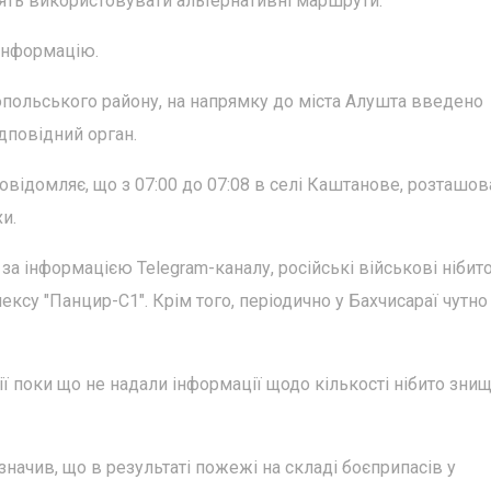
сять використовувати альтернативні маршрути.
інформацію.
польського району, на напрямку до міста Алушта введено
ідповідний орган.
повідомляє, що з 07:00 до 07:08 в селі Каштанове, розташо
и.
 за інформацією Telegram-каналу, російські військові нібит
ексу "Панцир-С1". Крім того, періодично у Бахчисараї чутно
ії поки що не надали інформації щодо кількості нібито зни
начив, що в результаті пожежі на складі боєприпасів у