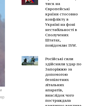
тиск на
Європейські
країни стосовно
конфлікту в
Україні на фоні
нестабільності в
Сполучених
Штатах,
повідомляє ISW.
Російські сили
здійснили удар по
Запоріжжю за
допомогою
безпілотних
літальних
апаратів,
ли
внаслідок чого
тер
постраждала
критично важлива