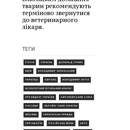
тварин рекомендують
терміново звернутися
до ветеринарного
лікаря.
ТЕГИ
РОСІЯ
УКРАЇНА
ДОНАЛЬД ТРАМП
КИЇВ
ВОЛОДИМИР ЗЕЛЕНСЬКИЙ
УКРАЇНЦІ
ЄВРОПА
ВОЛОДИМИР ПУТІН
БЕЗПІЛОТНИЙ ЛІТАЛЬНИЙ АПАРАТ
ПРЕЗИДЕНТ УКРАЇНИ
ЄВРОПЕЙСЬКИЙ СОЮЗ
РОСІЯНИ
ЗБРОЙНІ СИЛИ УКРАЇНИ
МОСКВА
УКРАЇНСЬКА ПРАВДА
УКРІНФОРМ
РОСІЙСЬКА МОВА
НАТО