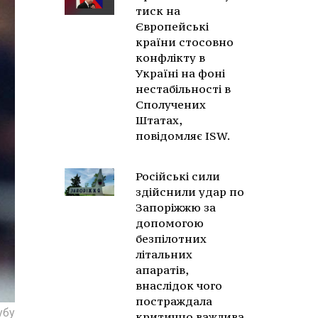
тиск на
Європейські
країни стосовно
конфлікту в
Україні на фоні
нестабільності в
Сполучених
Штатах,
повідомляє ISW.
Російські сили
здійснили удар по
Запоріжжю за
допомогою
безпілотних
літальних
апаратів,
внаслідок чого
постраждала
убу
критично важлива