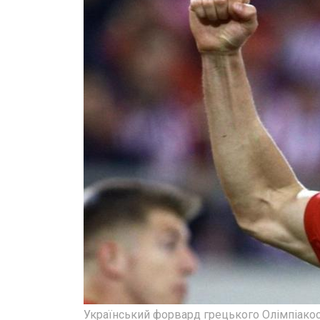
Український форвард грецького Олімпіакос