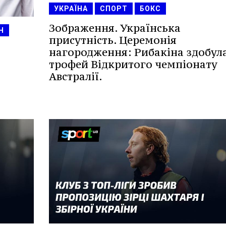
УКРАЇНА
СПОРТ
БОКС
Зображення. Українська
Н
присутність. Церемонія
нагородження: Рибакіна здобул
трофей Відкритого чемпіонату
Австралії.