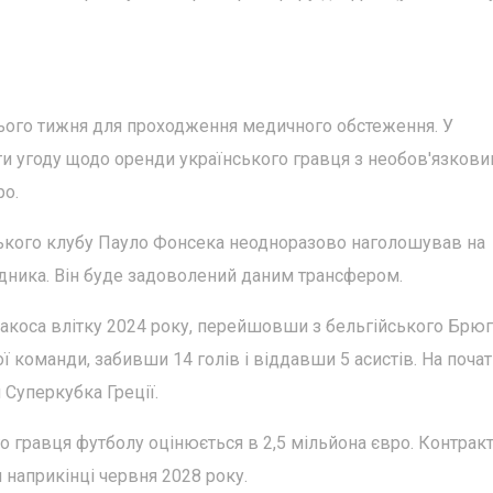
 цього тижня для проходження медичного обстеження. У
ти угоду щодо оренди українського гравця з необов'язков
ро.
зького клубу Пауло Фонсека неодноразово наголошував на
адника. Він буде задоволений даним трансфером.
акоса влітку 2024 року, перейшовши з бельгійського Брюг
кої команди, забивши 14 голів і віддавши 5 асистів. На поча
 Суперкубка Греції.
о гравця футболу оцінюється в 2,5 мільйона євро. Контрак
наприкінці червня 2028 року.