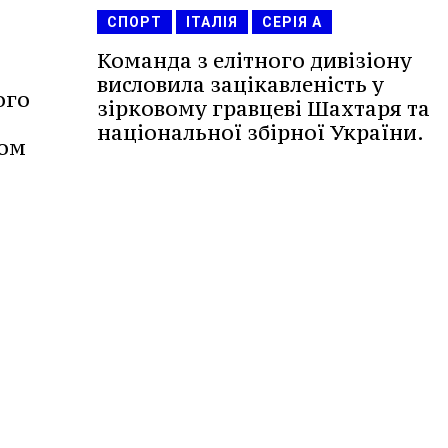
СПОРТ
ІТАЛІЯ
СЕРІЯ А
Команда з елітного дивізіону
висловила зацікавленість у
ого
зірковому гравцеві Шахтаря та
національної збірної України.
бом