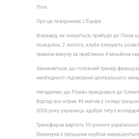
Ліон.
Про це повідомляє L'Équipe.
Форвард, як очікується, прибуде до Ліона
понеділок, 2 лютого, клуби планують уклас
правом викупу за приблизно 4 мільйони єв
Зазначається, що головний тренер францу
необхідності підписання центрального нап
Нагадаємо, що Роман приєднався до Олімпі
Відтоді він зіграв 49 матчів у складі грець
2026 року українець здобув титул володаря
Трансферна вартість 30-річного українськог
Яремчука з грецьким клубом завершується 