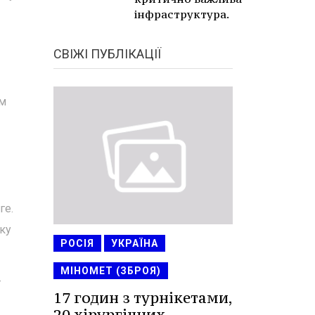
інфраструктура.
СВІЖІ ПУБЛІКАЦІЇ
им
ге.
тку
РОСІЯ
УКРАЇНА
МІНОМЕТ (ЗБРОЯ)
т
17 годин з турнікетами,
20 хірургічних