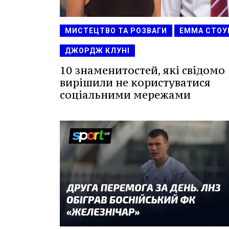
МИСТЕЦТВО ТА РОЗВАГИ
ЕММА СТОУ
ДЖОРДЖ КЛУНІ
10 знаменитостей, які свідомо
вирішили не користуватися
соціальними мережами