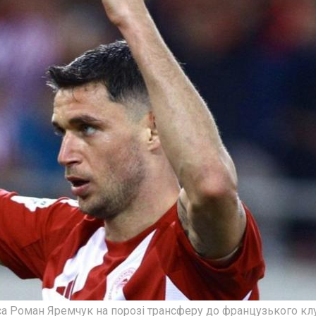
а Роман Яремчук на порозі трансферу до французького кл