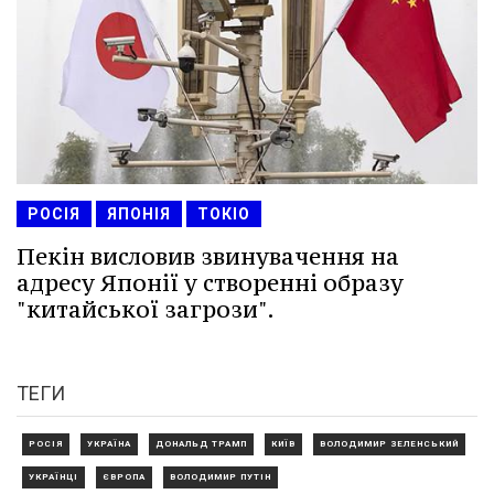
РОСІЯ
ЯПОНІЯ
ТОКІО
Пекін висловив звинувачення на
адресу Японії у створенні образу
"китайської загрози".
ТЕГИ
РОСІЯ
УКРАЇНА
ДОНАЛЬД ТРАМП
КИЇВ
ВОЛОДИМИР ЗЕЛЕНСЬКИЙ
УКРАЇНЦІ
ЄВРОПА
ВОЛОДИМИР ПУТІН