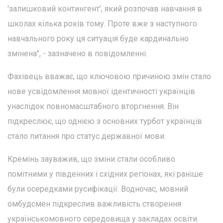
'залишковий контингент', який розпочав навчання в
школах кілька років тому. Проте вже з наступного
навчального року ця ситуація буде кардинально
змінена", - зазначено в повідомленні.
Фахівець вважає, що ключовою причиною змін стало
нове усвідомлення мовної ідентичності українців
унаслідок повномасштабного вторгнення. Він
підкреслює, що однією з основних турбот українців
стало питання про статус державної мови.
Кремінь зауважив, що зміни стали особливо
помітними у південних і східних регіонах, які раніше
були осередками русифікації. Водночас, мовний
омбудсмен підкреслив важливість створення
українськомовного середовища у закладах освіти.