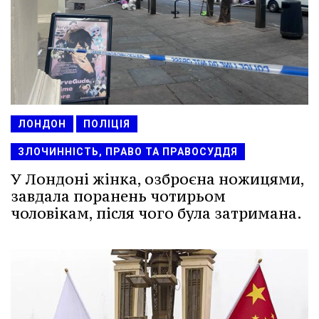
ЛОНДОН
ПОЛІЦІЯ
ЗЛОЧИННІСТЬ, ПРАВО ТА ПРАВОСУДДЯ
У Лондоні жінка, озброєна ножицями,
завдала поранень чотирьом
чоловікам, після чого була затримана.