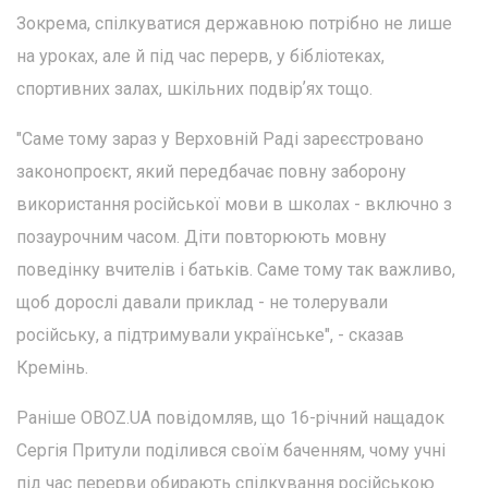
Зокрема, спілкуватися державною потрібно не лише
на уроках, але й під час перерв, у бібліотеках,
спортивних залах, шкільних подвірʼях тощо.
"Саме тому зараз у Верховній Раді зареєстровано
законопроєкт, який передбачає повну заборону
використання російської мови в школах - включно з
позаурочним часом. Діти повторюють мовну
поведінку вчителів і батьків. Саме тому так важливо,
щоб дорослі давали приклад - не толерували
російську, а підтримували українське", - сказав
Кремінь.
Раніше OBOZ.UA повідомляв, що 16-річний нащадок
Сергія Притули поділився своїм баченням, чому учні
під час перерви обирають спілкування російською