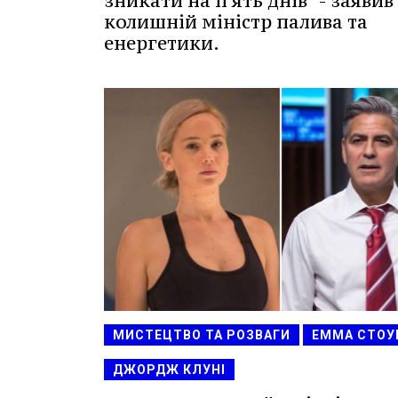
зникати на п'ять днів" - заявив
колишній міністр палива та
енергетики.
МИСТЕЦТВО ТА РОЗВАГИ
ЕММА СТОУ
ДЖОРДЖ КЛУНІ