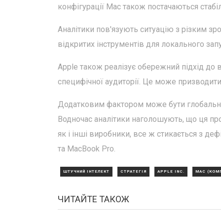
конфігурації Mac також постачаються стабі
Аналітики пов'язують ситуацію з різким зро
відкритих інструментів для локального запу
Apple також реалізує обережний підхід до 
специфічної аудиторії. Це може призводити
Додатковим фактором може бути глобальний 
Водночас аналітики наголошують, що ця про
як і інші виробники, все ж стикається з де
та MacBook Pro.
ШТУЧНИЙ ІНТЕЛЕКТ
СТРАТЕГІЯ
APPLE INC.
MAC (КОМ
ЧИТАЙТЕ ТАКОЖ