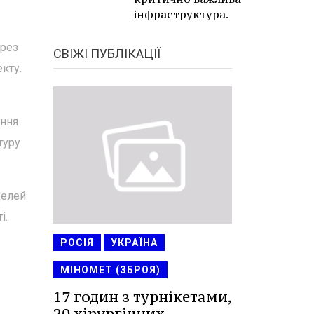
інфраструктура.
ерез
СВІЖІ ПУБЛІКАЦІЇ
кту.
ання
туру
делей
і.
РОСІЯ
УКРАЇНА
МІНОМЕТ (ЗБРОЯ)
17 годин з турнікетами,
20 хірургічних