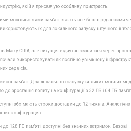
індустрію, якій я присвячую особливу пристрасть.
ими можливостями пам'яті стають все більш рідкісними ч
і використовують їх для локального запуску штучного інтеле
в Mac у США, але ситуація відчутно змінилася через зрост
 почали використовувати як постійно увімкнену інфраструк
их сервісів.
вної пам'яті. Для локального запуску великих мовних мо
о до зростання попиту на конфігурації з 32 ГБ і 64 ГБ пам'ят
оступні або мають строки доставки до 12 тижнів. Аналогічна
арших конфігураціях.
до 128 ГБ пам'яті, доступні без значних затримок. Базові