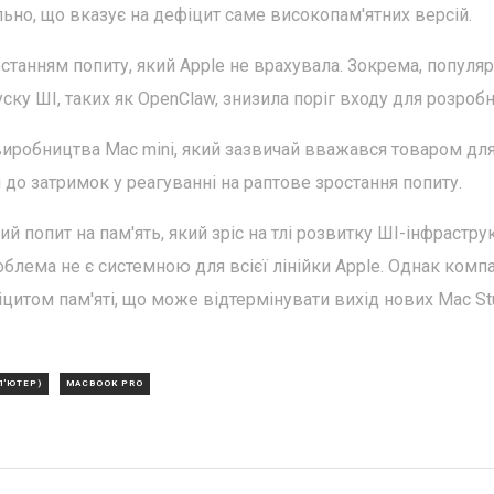
льно, що вказує на дефіцит саме високопам'ятних версій.
станням попиту, який Apple не врахувала. Зокрема, популяр
ску ШІ, таких як OpenClaw, знизила поріг входу для розробн
виробництва Mac mini, який зазвичай вважався товаром дл
 до затримок у реагуванні на раптове зростання попиту.
попит на пам'ять, який зріс на тлі розвитку ШІ-інфраструк
блема не є системною для всієї лінійки Apple. Однак компа
фіцитом пам'яті, що може відтермінувати вихід нових Mac St
П'ЮТЕР)
MACBOOK PRO