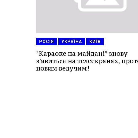
РОСІЯ
УКРАЇНА
КИЇВ
"Караоке на майдані" знову
з'явиться на телеекранах, прот
новим ведучим!