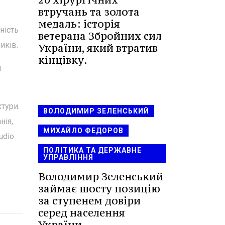
втручань та золота
медаль: історія
ність
ветерана Збройних сил
иків.
України, який втратив
кінцівку.
я
тури.
ВОЛОДИМИР ЗЕЛЕНСЬКИЙ
нія,
МИХАЙЛО ФЕДОРОВ
udio
ПОЛІТИКА ТА ДЕРЖАВНЕ
УПРАВЛІННЯ
Володимир Зеленський
займає шосту позицію
за ступенем довіри
серед населення
України.