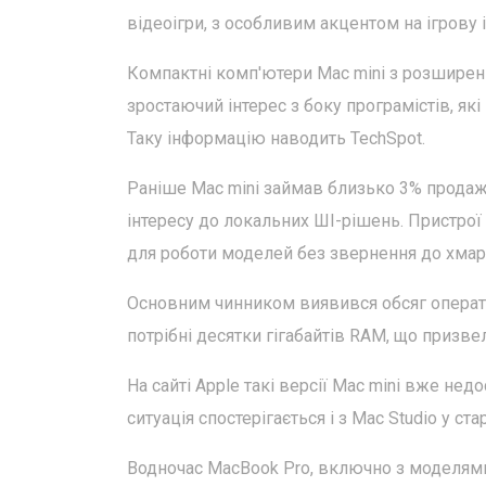
відеоігри, з особливим акцентом на ігрову 
Компактні комп'ютери Mac mini з розширен
зростаючий інтерес з боку програмістів, як
Таку інформацію наводить TechSpot.
Раніше Mac mini займав близько 3% продажі
інтересу до локальних ШІ-рішень. Пристрої
для роботи моделей без звернення до хмарн
Основним чинником виявився обсяг операти
потрібні десятки гігабайтів RAM, що призвел
На сайті Apple такі версії Mac mini вже нед
ситуація спостерігається і з Mac Studio у ст
Водночас MacBook Pro, включно з моделями 