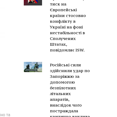
тиск на
Європейські
країни стосовно
конфлікту в
Україні на фоні
нестабільності в
Сполучених
Штатах,
повідомляє ISW.
Російські сили
здійснили удар по
Запоріжжю за
допомогою
безпілотних
літальних
апаратів,
внаслідок чого
постраждала
іно та
критично важлива