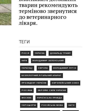
тварин рекомендують
терміново звернутися
до ветеринарного
лікаря.
ТЕГИ
РОСІЯ
УКРАЇНА
ДОНАЛЬД ТРАМП
КИЇВ
ВОЛОДИМИР ЗЕЛЕНСЬКИЙ
УКРАЇНЦІ
ЄВРОПА
ВОЛОДИМИР ПУТІН
БЕЗПІЛОТНИЙ ЛІТАЛЬНИЙ АПАРАТ
ПРЕЗИДЕНТ УКРАЇНИ
ЄВРОПЕЙСЬКИЙ СОЮЗ
РОСІЯНИ
ЗБРОЙНІ СИЛИ УКРАЇНИ
МОСКВА
УКРАЇНСЬКА ПРАВДА
УКРІНФОРМ
РОСІЙСЬКА МОВА
НАТО