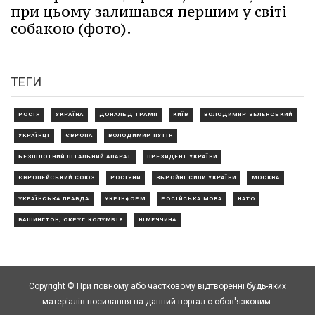
при цьому залишався першим у світі
собакою (фото).
ТЕГИ
РОСІЯ
УКРАЇНА
ДОНАЛЬД ТРАМП
КИЇВ
ВОЛОДИМИР ЗЕЛЕНСЬКИЙ
УКРАЇНЦІ
ЄВРОПА
ВОЛОДИМИР ПУТІН
БЕЗПІЛОТНИЙ ЛІТАЛЬНИЙ АПАРАТ
ПРЕЗИДЕНТ УКРАЇНИ
ЄВРОПЕЙСЬКИЙ СОЮЗ
РОСІЯНИ
ЗБРОЙНІ СИЛИ УКРАЇНИ
МОСКВА
УКРАЇНСЬКА ПРАВДА
УКРІНФОРМ
РОСІЙСЬКА МОВА
НАТО
ВАШИНГТОН, ОКРУГ КОЛУМБІЯ
НІМЕЧЧИНА
Copyright © При повному або частковому відтворенні будь-яких
матеріалів посилання на данний портал є обов'язковим.