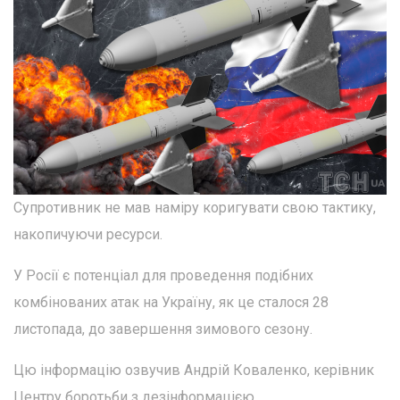
Супротивник не мав наміру коригувати свою тактику,
накопичуючи ресурси.
У Росії є потенціал для проведення подібних
комбінованих атак на Україну, як це сталося 28
листопада, до завершення зимового сезону.
Цю інформацію озвучив Андрій Коваленко, керівник
Центру боротьби з дезінформацією.