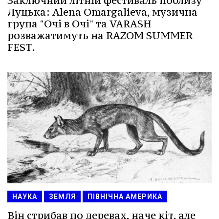
Заключний літній фестиваль поблизу
Луцька: Alena Omargalieva, музична
група "Очі в Очі" та VARASH
розважатимуть на RAZOM SUMMER
FEST.
НАУКА
ЗЕМЛЯ
ПІВНІЧНА АМЕРИКА
Він стрибав по деревах, наче кіт, але