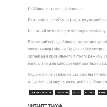
Найбільш оптимальні рішення:
Важливіше не об'єм за раз, а регулярний 
На питний режим варто звернути особливу 
В зимовий період збільшення густини крові
споживанням рідини. Один з найефективніш
організація правильного питного режиму. 
напоїв, але й на їхню реальну здатність зв
Якщо ж зміна звичок не дає результату або
з'ясувати причину та, за потреби, підібрати 
ТЕПЛОВА ЕНЕРГІЯ
СИМПТОМ
ВОДА
РІДИНА
КРОВ
ЧИТАЙТЕ ТАКОЖ