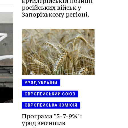
артилерійській позиції
російських військ у
Запорізькому регіоні.
УРЯД УКРАЇНИ
ЄВРОПЕЙСЬКИЙ СОЮЗ
ЄВРОПЕЙСЬКА КОМІСІЯ
Програма "5-7-9%":
уряд зменшив