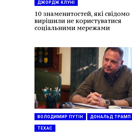
ДЖОРДЖ КЛУНІ
10 знаменитостей, які свідомо
вирішили не користуватися
соціальними мережами
ВОЛОДИМИР ПУТІН
ДОНАЛЬД ТРАМП
ТЕХАС