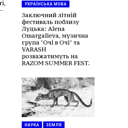
і,
УКРАЇНСЬКА МОВА
—
Заключний літній
фестиваль поблизу
Луцька: Alena
Omargalieva, музична
група "Очі в Очі" та
VARASH
розважатимуть на
RAZOM SUMMER FEST.
НАУКА
ЗЕМЛЯ