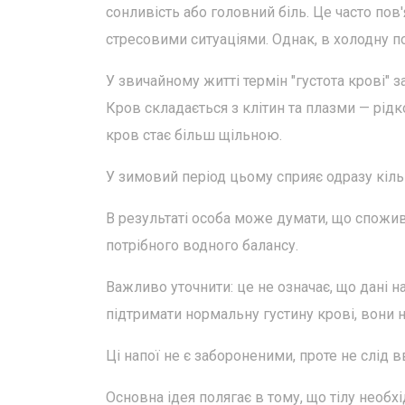
сонливість або головний біль. Це часто пов
стресовими ситуаціями. Однак, в холодну 
У звичайному житті термін "густота крові" 
Кров складається з клітин та плазми — рідк
кров стає більш щільною.
У зимовий період цьому сприяє одразу кіль
В результаті особа може думати, що спожива
потрібного водного балансу.
Важливо уточнити: це не означає, що дані н
підтримати нормальну густину крові, вони 
Ці напої не є забороненими, проте не слід
Основна ідея полягає в тому, що тілу необхід