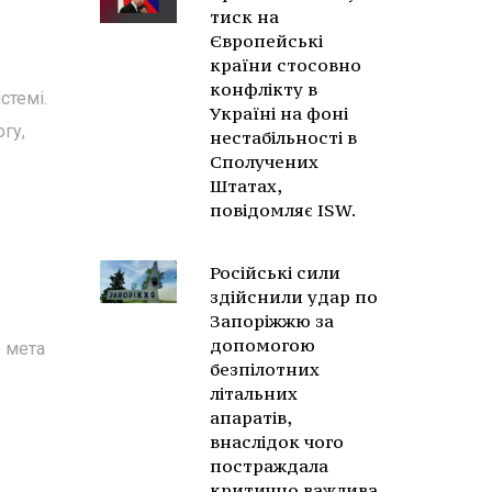
тиск на
Європейські
країни стосовно
конфлікту в
стемі.
Україні на фоні
гу,
нестабільності в
Сполучених
Штатах,
повідомляє ISW.
Російські сили
здійснили удар по
Запоріжжю за
допомогою
о мета
безпілотних
літальних
апаратів,
внаслідок чого
постраждала
критично важлива