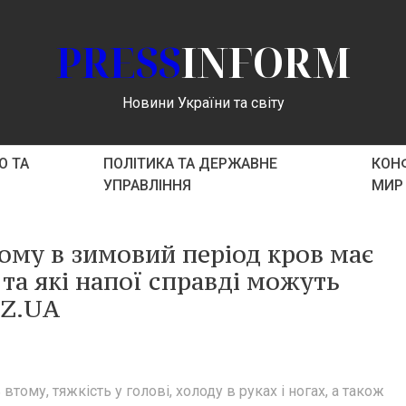
PRESS
INFORM
Новини України та світу
О ТА
ПОЛІТИКА ТА ДЕРЖАВНЕ
КОНФ
УПРАВЛІННЯ
МИР
ому в зимовий період кров має
 та які напої справді можуть
OZ.UA
тому, тяжкість у голові, холоду в руках і ногах, а також