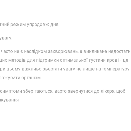
питний режим упродовж дня.
увагу:
 часто не є наслідком захворювань, а викликане недостатн
их методів для підтримки оптимальної густини крові - це
При цьому важливо звертати увагу не лише на температуру
оложувати організм.
 симптоми зберігаються, варто звернутися до лікаря, щоб
лікування.