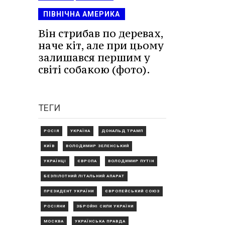
ПІВНІЧНА АМЕРИКА
Він стрибав по деревах,
наче кіт, але при цьому
залишався першим у
світі собакою (фото).
ТЕГИ
РОСІЯ
УКРАЇНА
ДОНАЛЬД ТРАМП
КИЇВ
ВОЛОДИМИР ЗЕЛЕНСЬКИЙ
УКРАЇНЦІ
ЄВРОПА
ВОЛОДИМИР ПУТІН
БЕЗПІЛОТНИЙ ЛІТАЛЬНИЙ АПАРАТ
ПРЕЗИДЕНТ УКРАЇНИ
ЄВРОПЕЙСЬКИЙ СОЮЗ
РОСІЯНИ
ЗБРОЙНІ СИЛИ УКРАЇНИ
МОСКВА
УКРАЇНСЬКА ПРАВДА