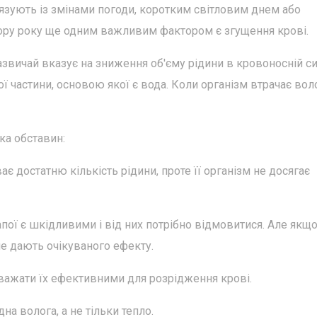
'язують із змінами погоди, коротким світловим днем або
пору року ще одним важливим фактором є згущення крові.
зазвичай вказує на зниження об'єму рідини в кровоносній си
ої частини, основою якої є вода. Коли організм втрачає воло
ка обставин:
є достатню кількість рідини, проте її організм не досягає
апої є шкідливими і від них потрібно відмовитися. Але якщ
не дають очікуваного ефекту.
 вважати їх ефективними для розрідження крові.
на волога, а не тільки тепло.