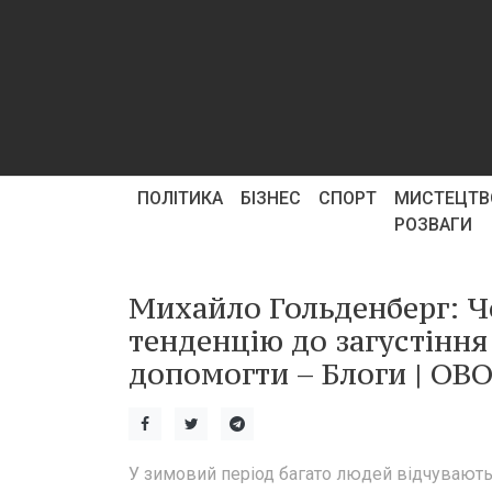
ПОЛІТИКА
БІЗНЕС
СПОРТ
МИСТЕЦТВ
РОЗВАГИ
Михайло Гольденберг: Ч
тенденцію до загустіння
допомогти – Блоги | OB
У зимовий період багато людей відчувають в