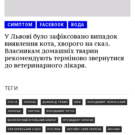
СИМПТОМ
FACEBOOK
ВОДА
У Львові було зафіксовано випадок
виявлення кота, хворого на сказ.
Власникам домашніх тварин
рекомендують терміново звернутися
до ветеринарного лікаря.
ТЕГИ
РОСІЯ
УКРАЇНА
ДОНАЛЬД ТРАМП
КИЇВ
ВОЛОДИМИР ЗЕЛЕНСЬКИЙ
УКРАЇНЦІ
ЄВРОПА
ВОЛОДИМИР ПУТІН
БЕЗПІЛОТНИЙ ЛІТАЛЬНИЙ АПАРАТ
ПРЕЗИДЕНТ УКРАЇНИ
ЄВРОПЕЙСЬКИЙ СОЮЗ
РОСІЯНИ
ЗБРОЙНІ СИЛИ УКРАЇНИ
МОСКВА