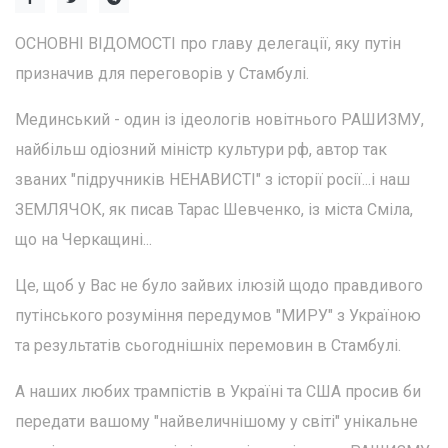
ОСНОВНІ ВІДОМОСТІ про главу делегації, яку путін
призначив для переговорів у Стамбулі.
Мединський - один із ідеологів новітнього РАШИЗМУ,
найбільш одіозний міністр культури рф, автор так
званих "підручників НЕНАВИСТІ" з історії росії...і наш
ЗЕМЛЯЧОК, як писав Тарас Шевченко, із міста Сміла,
що на Черкащині...
Це, щоб у Вас не було зайвих ілюзій щодо правдивого
путінського розуміння передумов "МИРУ" з Україною
та результатів сьогоднішніх перемовин в Стамбулі.
А наших любих трампістів в Україні та США просив би
передати вашому "найвеличнішому у світі" унікальне