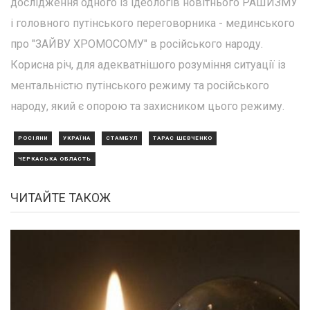
дослідження одного із ідеологів новітнього РАШИЗМУ
і головного путінського переговорника - мединського
про "ЗАЙВУ ХРОМОСОМУ" в російського народу.
Корисна річ, для адекватнішого розуміння ситуації із
ментальністю путінського режиму та російського
народу, який є опорою та захисником цього режиму.
РОСІЯНИ
УКРАЇНА
СТАМБУЛ
ТАРАС ШЕВЧЕНКО
ЧЕРКАСЬКА ОБЛАСТЬ
ЧИТАЙТЕ ТАКОЖ