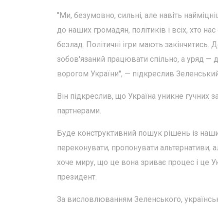
"Ми, безумовно, сильні, але навіть найміцн
до наших громадян, політиків і всіх, хто нас
безлад. Політичні ігри мають закінчитись.
зобов'язаний працювати спільно, а уряд — д
ворогом України", — підкреслив Зеленський
Він підкреслив, що Україна уникне гучних з
партнерами.
Буде конструктивний пошук рішень із наши
переконувати, пропонувати альтернативи, а
хоче миру, що це вона зриває процес і це Ук
президент.
За висловлюванням Зеленського, українськ