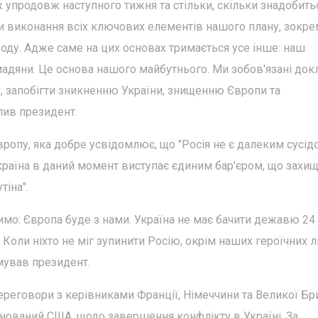
ож упродовж наступного тижня та стільки, скільки знадобитьс
и виконання всіх ключових елементів нашого плану, зокре
роду. Адже саме на цих основах тримається усе інше: наш
омадяни. Це основа нашого майбутнього. Ми зобов'язані док
у, запобігти зникненню України, знищенню Європи та
лив президент.
вропу, яка добре усвідомлює, що "Росія не є далеким сусідо
країна в даний момент виступає єдиним бар'єром, що захи
тіна".
римо: Європа буде з нами. Україна не має бачити дежавю 24
. Коли ніхто не міг зупинити Росію, окрім наших героїчних 
юмував президент.
реговори з керівниками Франції, Німеччини та Великої Бри
нований США, щодо завершення конфлікту в Україні. За