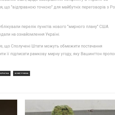
ня, що "відправною точкою" для майбутніх переговорів з Р
ублікували перелік пунктів нового "мирного плану" США.
дали на ознайомлення Україні.
 те, що Сполучені Штати можуть обмежити постачання
сити її підписати рамкову мирну угоду, яку Вашингтон пропо
УКРАЇНА
НІМЕЧЧИНА