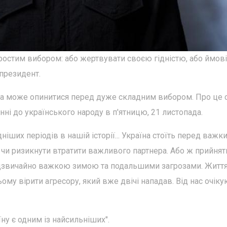
простим вибором: або жертвувати своєю гідністю, або ймов
президент.
она може опинитися перед дуже складним вибором. Про це 
і до українського народу в п'ятницю, 21 листопада.
іших періодів в нашій історії... Україна стоїть перед важк
, чи ризикнути втратити важливого партнера. Або ж прийнят
 надзвичайно важкою зимою та подальшими загрозами. Життя
цьому вірити агресору, який вже двічі нападав. Від нас очік
їну є одним із найсильніших".