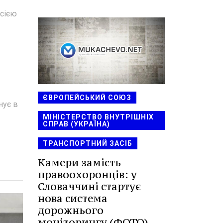
осією
ЄВРОПЕЙСЬКИЙ СОЮЗ
нує в
МІНІСТЕРСТВО ВНУТРІШНІХ
СПРАВ (УКРАЇНА)
ТРАНСПОРТНИЙ ЗАСІБ
Камери замість
правоохоронців: у
Словаччині стартує
нова система
дорожнього
моніторингу (ФОТО)