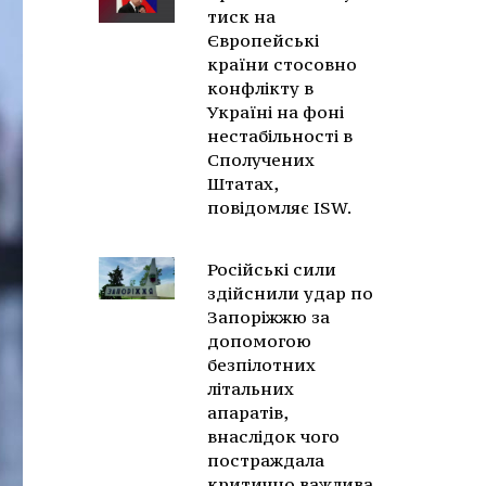
тиск на
Європейські
країни стосовно
конфлікту в
Україні на фоні
нестабільності в
Сполучених
Штатах,
повідомляє ISW.
Російські сили
здійснили удар по
Запоріжжю за
допомогою
безпілотних
літальних
апаратів,
внаслідок чого
постраждала
критично важлива