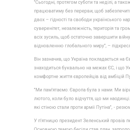
"Сьогодні, протягом суботи та неділі, а так
працюватиму без перерви, щоб забезпечит
двох – гідності та свободи українського на
суверенітет, незалежність, територія та гр
всіх зусиль, щоб остаточно завершити війн
відновленню глобального миру", – підкрес
Він зазначив, що Україна покладається на Є
знаходиться буквально на межах ЄС, і що У
комфортне життя європейців від амбіцій Пу
"Ми пам'ятаємо: Європа була з нами. Ми ві
лютого, коли було відчуття, що ми наодинці
які стіною стали проти армії Путіна", - рез
У п’ятницю президент Зеленський провів пе
Основною темою бесіди став план, запропо