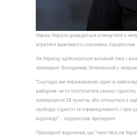
Наразі Україні доведеться стикнутися з не
втратити важливого союзника, підкреслив 
На Україну здійснюється великий тиск і в
президент Володимир Зеленський у зверненн
"Сьогодні ми переживаємо один із найскладн
вибором: чи то поступитися своєю гідністю
компромісні 28 пунктів, або зіткнутися з
свободи, гідності та справедливості, і при 
відповіді", - підкреслив президент.
Президент відзначив, що "нині тиск на Укра