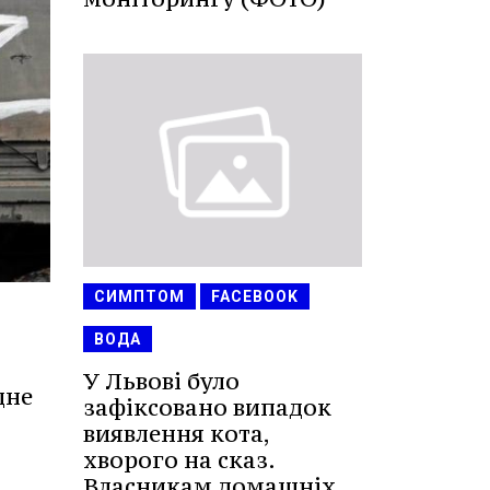
СИМПТОМ
FACEBOOK
ВОДА
У Львові було
дне
зафіксовано випадок
виявлення кота,
хворого на сказ.
Власникам домашніх