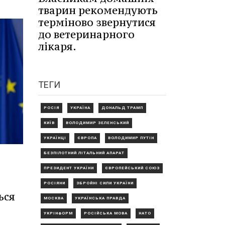
тварин рекомендують
терміново звернутися
до ветеринарного
лікаря.
ТЕГИ
РОСІЯ
УКРАЇНА
ДОНАЛЬД ТРАМП
КИЇВ
ВОЛОДИМИР ЗЕЛЕНСЬКИЙ
УКРАЇНЦІ
ЄВРОПА
ВОЛОДИМИР ПУТІН
БЕЗПІЛОТНИЙ ЛІТАЛЬНИЙ АПАРАТ
ПРЕЗИДЕНТ УКРАЇНИ
ЄВРОПЕЙСЬКИЙ СОЮЗ
РОСІЯНИ
ЗБРОЙНІ СИЛИ УКРАЇНИ
ься
МОСКВА
УКРАЇНСЬКА ПРАВДА
УКРІНФОРМ
РОСІЙСЬКА МОВА
НАТО