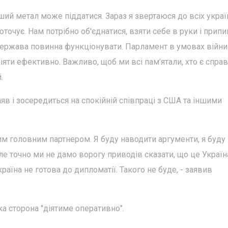
іший метал може піддатися. Зараз я звертаюся до всіх украї
 оточує. Нам потрібно об'єднатися, взяти себе в руки і прип
 Держава повинна функціонувати. Парламент в умовах війни
іяти ефективно. Важливо, щоб ми всі пам’ятали, хто є спра
.
аяв і зосередиться на спокійній співпраці з США та іншими
м головним партнером. Я буду наводити аргументи, я буду
ле точно ми не дамо ворогу приводів сказати, що це Україн
раїна не готова до дипломатії. Такого не буде, - заявив
а сторона "діятиме оперативно".