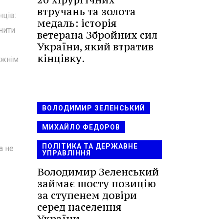
втручань та золота
нців:
медаль: історія
инити
ветерана Збройних сил
України, який втратив
кінцівку.
вжнім
ВОЛОДИМИР ЗЕЛЕНСЬКИЙ
МИХАЙЛО ФЕДОРОВ
ПОЛІТИКА ТА ДЕРЖАВНЕ
а не
УПРАВЛІННЯ
Володимир Зеленський
займає шосту позицію
за ступенем довіри
серед населення
України.