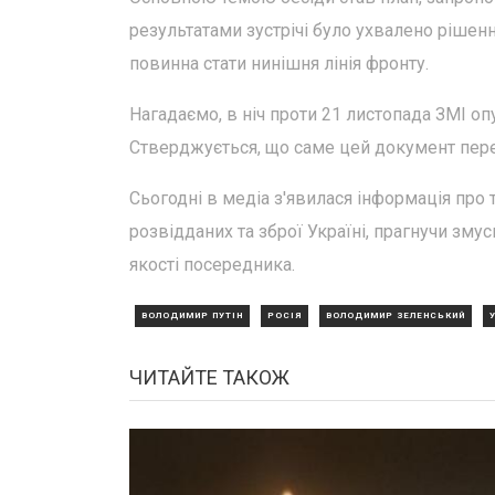
результатами зустрічі було ухвалено рішен
повинна стати нинішня лінія фронту.
Нагадаємо, в ніч проти 21 листопада ЗМІ оп
Стверджується, що саме цей документ пере
Сьогодні в медіа з'явилася інформація про
розвідданих та зброї Україні, прагнучи зму
якості посередника.
ВОЛОДИМИР ПУТІН
РОСІЯ
ВОЛОДИМИР ЗЕЛЕНСЬКИЙ
ЧИТАЙТЕ ТАКОЖ