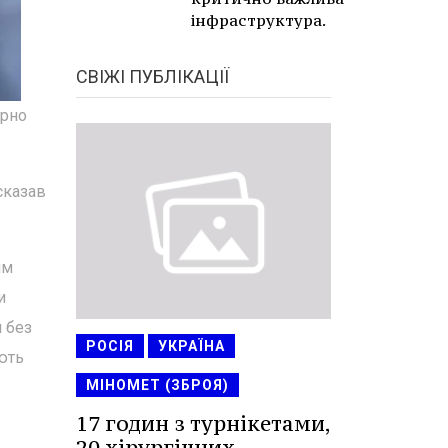
інфраструктура.
СВІЖІ ПУБЛІКАЦІЇ
ірно
сказав
им
и
 без
РОСІЯ
УКРАЇНА
ують
МІНОМЕТ (ЗБРОЯ)
17 годин з турнікетами,
20 хірургічних