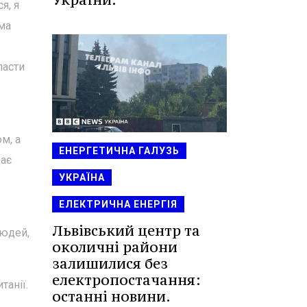
я, я
ма
ласти
м, а
ЕНЕРГЕТИЧНА ГАЛУЗЬ
щає
УКРАЇНА
ЕЛЕКТРИЧНА ЕНЕРГІЯ
Львівський центр та
людей,
околичні райони
залишилися без
електропостачання:
танії.
останні новини.