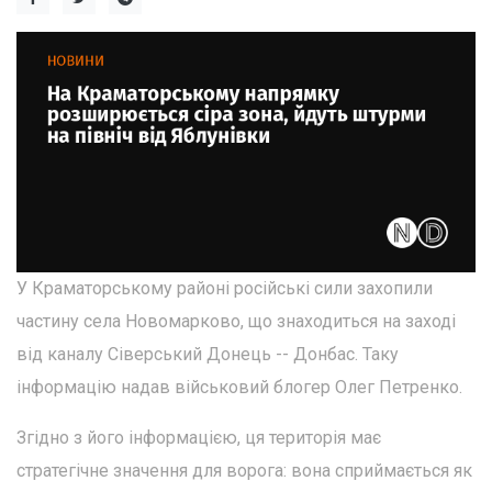
У Краматорському районі російські сили захопили
частину села Новомарково, що знаходиться на заході
від каналу Сіверський Донець -- Донбас. Таку
інформацію надав військовий блогер Олег Петренко.
Згідно з його інформацією, ця територія має
стратегічне значення для ворога: вона сприймається як