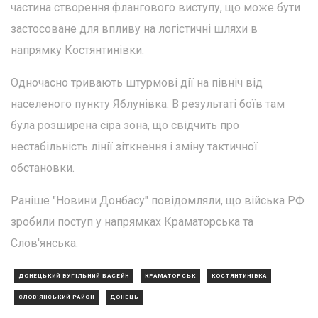
частина створення флангового виступу, що може бути
застосоване для впливу на логістичні шляхи в
напрямку Костянтинівки.
Одночасно тривають штурмові дії на північ від
населеного пункту Яблунівка. В результаті боїв там
була розширена сіра зона, що свідчить про
нестабільність лінії зіткнення і зміну тактичної
обстановки.
Раніше "Новини Донбасу" повідомляли, що війська РФ
зробили поступ у напрямках Краматорська та
Слов'янська.
ДОНЕЦЬКИЙ ВУГІЛЬНИЙ БАСЕЙН
КРАМАТОРСЬК
КОСТЯНТИНІВКА
СЛОВ'ЯНСЬКИЙ РАЙОН
ДОНЕЦЬ