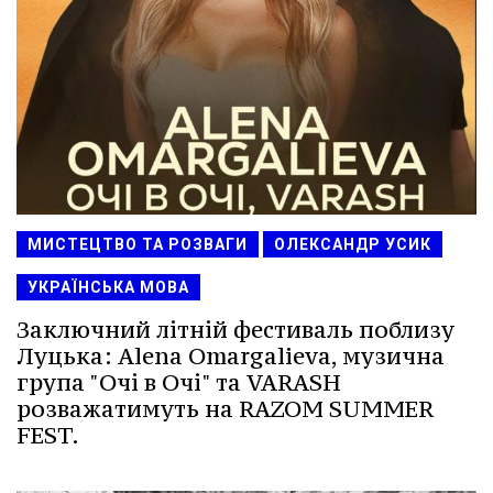
МИСТЕЦТВО ТА РОЗВАГИ
ОЛЕКСАНДР УСИК
УКРАЇНСЬКА МОВА
Заключний літній фестиваль поблизу
Луцька: Alena Omargalieva, музична
група "Очі в Очі" та VARASH
розважатимуть на RAZOM SUMMER
FEST.