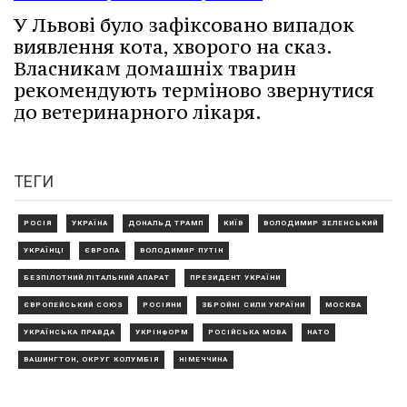
У Львові було зафіксовано випадок
виявлення кота, хворого на сказ.
Власникам домашніх тварин
рекомендують терміново звернутися
до ветеринарного лікаря.
ТЕГИ
РОСІЯ
УКРАЇНА
ДОНАЛЬД ТРАМП
КИЇВ
ВОЛОДИМИР ЗЕЛЕНСЬКИЙ
УКРАЇНЦІ
ЄВРОПА
ВОЛОДИМИР ПУТІН
БЕЗПІЛОТНИЙ ЛІТАЛЬНИЙ АПАРАТ
ПРЕЗИДЕНТ УКРАЇНИ
ЄВРОПЕЙСЬКИЙ СОЮЗ
РОСІЯНИ
ЗБРОЙНІ СИЛИ УКРАЇНИ
МОСКВА
УКРАЇНСЬКА ПРАВДА
УКРІНФОРМ
РОСІЙСЬКА МОВА
НАТО
ВАШИНГТОН, ОКРУГ КОЛУМБІЯ
НІМЕЧЧИНА