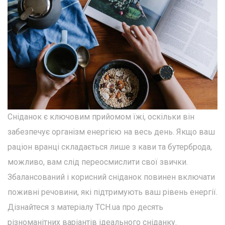
Сніданок є ключовим прийомом їжі, оскільки він
забезпечує організм енергією на весь день. Якщо ваш
раціон вранці складається лише з кави та бутерброда,
можливо, вам слід переосмислити свої звички.
Збалансований і корисний сніданок повинен включати
поживні речовини, які підтримують ваш рівень енергії.
Дізнайтеся з матеріалу ТСН.ua про десять
різноманітних варіантів ідеального сніданку.