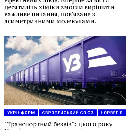
ефективних ліків. Вперше за вісім
десятиліть хіміки змогли вирішити
важливе питання, пов'язане з
асиметричними молекулами.
УКРІНФОРМ
ЄВРОПЕЙСЬКИЙ СОЮЗ
НОРВЕГІЯ
"Транспортний безвіз": цього року