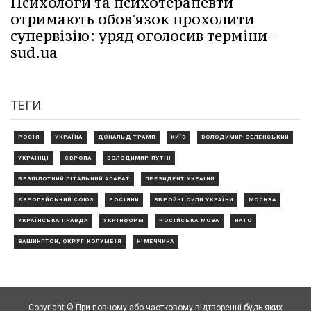
Психологи та психотерапевти
отримають обов'язок проходити
супервізію: уряд оголосив терміни -
sud.ua
ТЕГИ
РОСІЯ
УКРАЇНА
ДОНАЛЬД ТРАМП
КИЇВ
ВОЛОДИМИР ЗЕЛЕНСЬКИЙ
УКРАЇНЦІ
ЄВРОПА
ВОЛОДИМИР ПУТІН
БЕЗПІЛОТНИЙ ЛІТАЛЬНИЙ АПАРАТ
ПРЕЗИДЕНТ УКРАЇНИ
ЄВРОПЕЙСЬКИЙ СОЮЗ
РОСІЯНИ
ЗБРОЙНІ СИЛИ УКРАЇНИ
МОСКВА
УКРАЇНСЬКА ПРАВДА
УКРІНФОРМ
РОСІЙСЬКА МОВА
НАТО
ВАШИНГТОН, ОКРУГ КОЛУМБІЯ
НІМЕЧЧИНА
Copyright © При повному або частковому відтворенні будь-яких