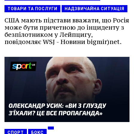
ТОВАРИ ТА ПОСЛУГИ
НАДЗВИЧАЙНА СИТУАЦІЯ
США мають підстави вважати, що Росія
може бути причетною до інциденту з
безпілотником у Лейпцигу,
повідомляє WSJ - Новини bigmir)net.
СПОРТ
БОКС