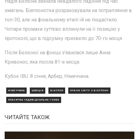
Надія Бєлкіна зазнала невдалого падіння під час
змагань. Біатлоністка розраховувала на потрапляння в
топ-30, але на фінальному етапі їй не пощастило.
Чотири промахи суттєво вплинули на її позицію у
протоколі, що в підсумку призвело до 70-го місця.
Після Бєлкіної на фініші з’явилася лише Анна
Кривонос, яка посіла 81-е місце.
Кубок IBU. 8 січня, Арбер, Німеччина.
НІМЕЧЧИНА
ШВЕЦІЯ
БІАТЛОН
КУБОК СВІТУ З БІАТЛОНУ
КЛАСИЧНА ІНДИВІДУАЛЬНА ГОНКА
ЧИТАЙТЕ ТАКОЖ