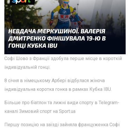
Софі Шово з Франції здобула перше місце в короткій
індивідуальній гонці.
8 січня в німецькому Арбері відбулася жіноча
індивідуальна коротка гонка в рамках Кубка IBU.
Більше про біатлон та лижні види спорту в Telegram-
каналі Зимовий спорт на Sport.ua
Першу позицію на заїзді зайняла француженка Софі