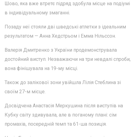
Шово, яка вже втретє підряд здобула місце на подіумі
в індивідуальному змаганні.
Позаду неї стояли дві шведські атлетки з ідеальним
результатом — Анна Хедстрьом і Емма Нільссон.
Валерія Дмитренко з України продемонструвала
достойний виступ. Незважаючи на три невдалі спроби,
вона фінішувала на 19-му місці.
Також до залікової зони увійшла Лілія Стеблина зі
своїм 27-м місце.
Досвідчена Анастасія Меркушина після виступів на
Кубку світу здивувала, але в поганому плані: сім
промахів, посередній темп та 61-ша позиція.