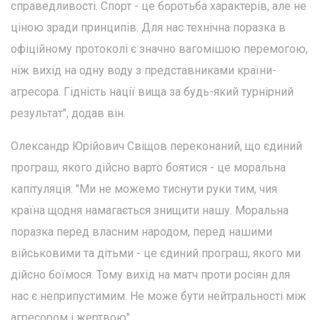
справедливості. Спорт - це боротьба характерів, але не
ціною зради принципів. Для нас технічна поразка в
офіційному протоколі є значно вагомішою перемогою,
ніж вихід на одну воду з представниками країни-
агресора. Гідність нації вища за будь-який турнірний
результат", додав він.
Олександр Юрійович Свіщов переконаний, що єдиний
програш, якого дійсно варто боятися - це моральна
капітуляція: "Ми не можемо тиснути руки тим, чия
країна щодня намагається знищити нашу. Моральна
поразка перед власним народом, перед нашими
військовими та дітьми - це єдиний програш, якого ми
дійсно боїмося. Тому вихід на матч проти росіян для
нас є неприпустимим. Не може бути нейтральності між
агресором і жертвою".