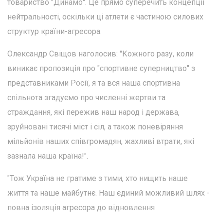
товариство "Динамо". Це прямо суперечить концепції
нейтральності, оскільки ці атлети є частиною силових
структур країни-агресора.
Олександр Свіщов наголосив: "Кожного разу, коли
виникає пропозиція про "спортивне суперництво" з
представниками Росії, я та вся наша спортивна
спільнота згадуємо про численні жертви та
страждання, які пережив наш народ і держава,
зруйновані тисячі міст і сіл, а також поневіряння
мільйонів наших співгромадян, жахливі втрати, які
зазнала наша країна!".
"Тож Україна не гратиме з тими, хто нищить наше
життя та наше майбутнє. Наш єдиний можливий шлях -
повна ізоляція агресора до відновлення