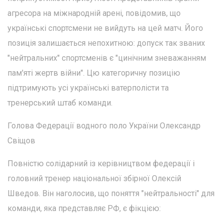
агресора на міжнародній арені, повідомив, що
українські спортсмени не вийдуть на цей матч. Його
позиція залишається непохитною: допуск так званих
"нейтральних" спортсменів є "цинічним зневажанням
пам'яті жертв війни". Цю категоричну позицію
підтримують усі українські ватерполісти та
тренерський штаб команди.
Голова Федерації водного поло України Олександр
Свіщов
Повністю солідарний із керівництвом федерації і
головний тренер національної збірної Олексій
Шведов. Він наголосив, що поняття "нейтральності" для
команди, яка представляє РФ, є фікцією: