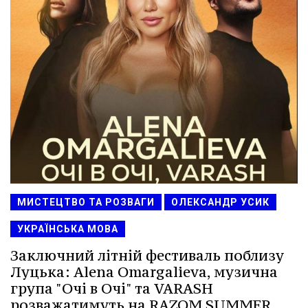
МИСТЕЦТВО ТА РОЗВАГИ
ОЛЕКСАНДР УСИК
УКРАЇНСЬКА МОВА
Заключний літній фестиваль поблизу
Луцька: Alena Omargalieva, музична
група "Очі в Очі" та VARASH
розважатимуть на RAZOM SUMMER