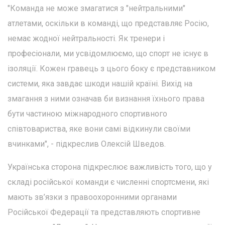
"Команда не може змагатися з "нейтральними"
атлетами, оскільки в команді, що представляє Росію,
немає жодної нейтральності. Як тренери і
професіонали, ми усвідомлюємо, що спорт не існує в
ізоляції. Кожен гравець з цього боку є представником
системи, яка завдає шкоди нашій країні. Вихід на
змагання з ними означав би визнання їхнього права
бути частиною міжнародного спортивного
співтовариства, яке вони самі відкинули своїми
вчинками", - підкреслив Олексій Шведов.
Українська сторона підкреслює важливість того, що у
складі російської команди є численні спортсмени, які
мають зв’язки з правоохоронними органами
Російської Федерації та представляють спортивне