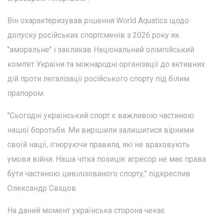
Він охарактеризував рішення World Aquatics щодо
допуску російських спортсменів з 2026 року як
"аморальне" і закликав Національний олімпійський
комітет України та міжнародні організації до активних
дій проти легалізації російського спорту під білим
прапором.
"Сьогодні український спорт є важливою частиною
нашої боротьби. Ми вирішили залишитися вірними
своїй нації, ігноруючи правила, які не враховують
умови війни. Наша чітка позиція: агресор не має права
бути частиною цивілізованого спорту," підкреслив
Олександр Свіщов.
На даний момент українська сторона чекає