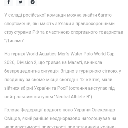
У складі російської команди можна знайти багато
спортсменів, які мають зв'язки з правоохоронними
структурами РФ та є частиною спортивного товариства
"Динамо".
На турнірі World Aquatics Men's Water Polo World Cup
2026, Division 2, що триває на Мальті, виникла
безпрецедентна ситуація. Згідно з турнірною сіткою, у
поєдинку за сьоме місце сьогодні, 13 квітня, мали
зійтися збірні України та Росії (остання виступає під
нейтральним статусом "Neutral Athlete B").
Голова Федерації водного поло України Олександр
Свіщов, який раніше неодноразово наголошував на
неприпустимості присутності представників країни-