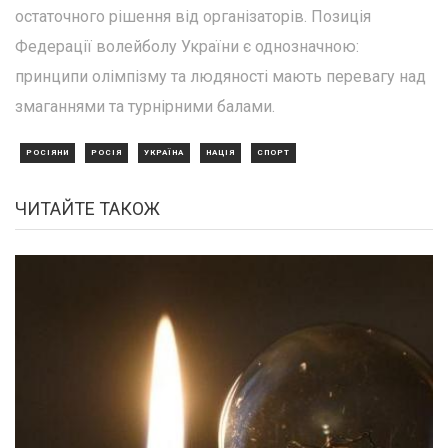
остаточного рішення від організаторів. Позиція
Федерації волейболу України є однозначною:
принципи олімпізму та людяності мають перевагу над
змаганнями та турнірними балами.
РОСІЯНИ
РОСІЯ
УКРАЇНА
НАЦІЯ
СПОРТ
ЧИТАЙТЕ ТАКОЖ