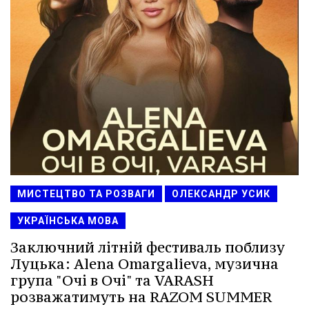
МИСТЕЦТВО ТА РОЗВАГИ
ОЛЕКСАНДР УСИК
УКРАЇНСЬКА МОВА
Заключний літній фестиваль поблизу
Луцька: Alena Omargalieva, музична
група "Очі в Очі" та VARASH
розважатимуть на RAZOM SUMMER