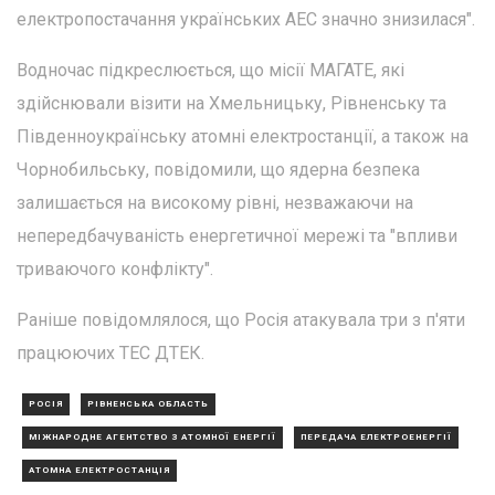
електропостачання українських АЕС значно знизилася".
Водночас підкреслюється, що місії МАГАТЕ, які
здійснювали візити на Хмельницьку, Рівненську та
Південноукраїнську атомні електростанції, а також на
Чорнобильську, повідомили, що ядерна безпека
залишається на високому рівні, незважаючи на
непередбачуваність енергетичної мережі та "впливи
триваючого конфлікту".
Раніше повідомлялося, що Росія атакувала три з п'яти
працюючих ТЕС ДТЕК.
РОСІЯ
РІВНЕНСЬКА ОБЛАСТЬ
МІЖНАРОДНЕ АГЕНТСТВО З АТОМНОЇ ЕНЕРГІЇ
ПЕРЕДАЧА ЕЛЕКТРОЕНЕРГІЇ
АТОМНА ЕЛЕКТРОСТАНЦІЯ