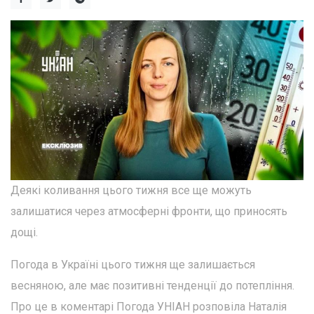
Деякі коливання цього тижня все ще можуть
залишатися через атмосферні фронти, що приносять
дощі.
Погода в Україні цього тижня ще залишається
весняною, але має позитивні тенденції до потепління.
Про це в коментарі Погода УНІАН розповіла Наталія