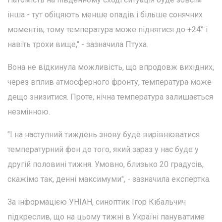
інша - тут обіцяють менше опадів і більше сонячних
моментів, тому температура може піднятися до +24° і
навіть трохи вище," - зазначила Птуха.
Вона не відкинула можливість, що впродовж вихідних,
через вплив атмосферного фронту, температура може
дещо знизитися. Проте, нічна температура залишається
незмінною.
"І на наступний тиждень знову буде вирівнюватися
температурний фон до того, який зараз у нас буде у
другій половині тижня. Умовно, близько 20 градусів,
скажімо так, денні максимуми", - зазначила експертка.
За інформацією УНІАН, синоптик Ігор Кібальчич
підкреслив, що на цьому тижні в Україні пануватиме