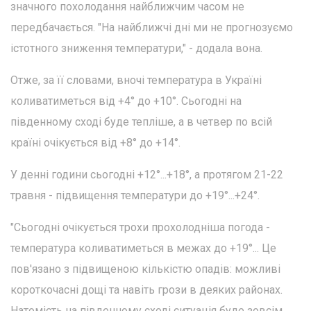
значного похолодання найближчим часом не
передбачається. "На найближчі дні ми не прогнозуємо
істотного зниження температури," - додала вона.
Отже, за її словами, вночі температура в Україні
коливатиметься від +4° до +10°. Сьогодні на
південному сході буде тепліше, а в четвер по всій
країні очікується від +8° до +14°.
У денні години сьогодні +12°...+18°, а протягом 21-22
травня - підвищення температури до +19°...+24°.
"Сьогодні очікується трохи прохолодніша погода -
температура коливатиметься в межах до +19°... Це
пов'язано з підвищеною кількістю опадів: можливі
короткочасні дощі та навіть грози в деяких районах.
Натомість на південному сході ситуація буде зовсім