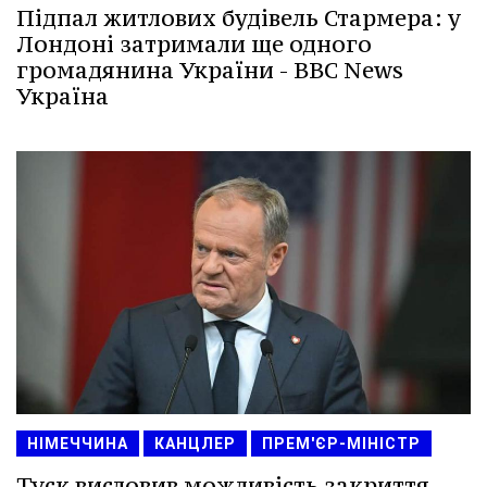
Підпал житлових будівель Стармера: у
Лондоні затримали ще одного
громадянина України - BBC News
Україна
НІМЕЧЧИНА
КАНЦЛЕР
ПРЕМ'ЄР-МІНІСТР
Туск висловив можливість закриття