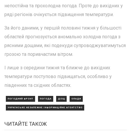
непостійна та прохолодна погода. Проте до вихідних у
ряді регіонів очікується підвищення температури.
За його даними, у першій половині тижня у більшості
областей прогнозується аномально холодна погода з
рясними дощами, які подекуди супроводжуватимуться
грозою та поривчастим вітром.
І лише з середини тижня та ближче до вихідних
температури поступово підвищаться, особливо у
південних та східних областях.
ПОГОДНИЙ ФРОНТ
ПОГОДА
ДОЩ
ОПАДИ
УКРАЇНСЬКЕ НЕЗАЛЕЖНЕ ІНФОРМАЦІЙНЕ АГЕНТСТВО
ЧИТАЙТЕ ТАКОЖ