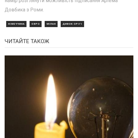
намір розглянути можливість підписання Артема
Довбика з Роми.
НІМЕЧЧИНА
ЄВРО
МІЛАН
ДИВОК ОРІГІ
ЧИТАЙТЕ ТАКОЖ