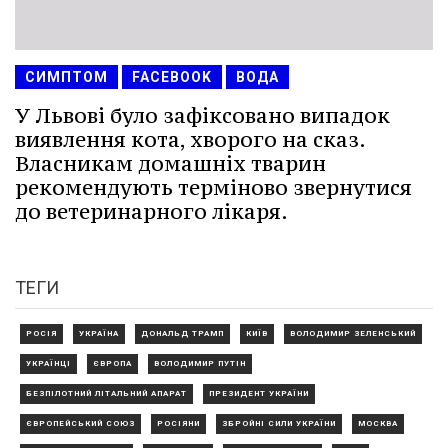
СИМПТОМ
FACEBOOK
ВОДА
У Львові було зафіксовано випадок
виявлення кота, хворого на сказ.
Власникам домашніх тварин
рекомендують терміново звернутися
до ветеринарного лікаря.
ТЕГИ
РОСІЯ
УКРАЇНА
ДОНАЛЬД ТРАМП
КИЇВ
ВОЛОДИМИР ЗЕЛЕНСЬКИЙ
УКРАЇНЦІ
ЄВРОПА
ВОЛОДИМИР ПУТІН
БЕЗПІЛОТНИЙ ЛІТАЛЬНИЙ АПАРАТ
ПРЕЗИДЕНТ УКРАЇНИ
ЄВРОПЕЙСЬКИЙ СОЮЗ
РОСІЯНИ
ЗБРОЙНІ СИЛИ УКРАЇНИ
МОСКВА