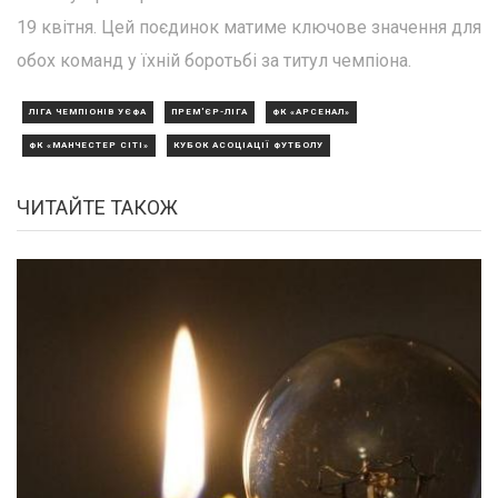
19 квітня. Цей поєдинок матиме ключове значення для
обох команд у їхній боротьбі за титул чемпіона.
ЛІГА ЧЕМПІОНІВ УЄФА
ПРЕМ'ЄР-ЛІГА
ФК «АРСЕНАЛ»
ФК «МАНЧЕСТЕР СІТІ»
КУБОК АСОЦІАЦІЇ ФУТБОЛУ
ЧИТАЙТЕ ТАКОЖ