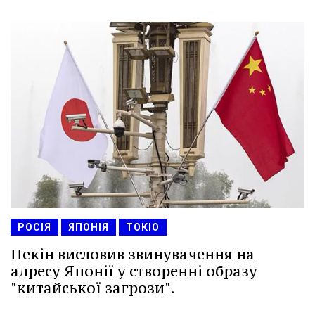
РОСІЯ
ЯПОНІЯ
ТОКІО
Пекін висловив звинувачення на
адресу Японії у створенні образу
"китайської загрози".