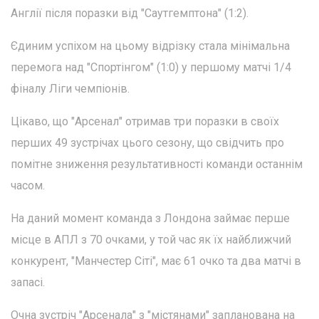
Англії після поразки від "Саутгемптона" (1:2).
Єдиним успіхом на цьому відрізку стала мінімальна
перемога над "Спортінгом" (1:0) у першому матчі 1/4
фіналу Ліги чемпіонів.
Цікаво, що "Арсенал" отримав три поразки в своїх
перших 49 зустрічах цього сезону, що свідчить про
помітне зниження результативності команди останнім
часом.
На даний момент команда з Лондона займає перше
місце в АПЛ з 70 очками, у той час як їх найближчий
конкурент, "Манчестер Сіті", має 61 очко та два матчі в
запасі.
Очна зустріч "Арсенала" з "містянами" запланована на