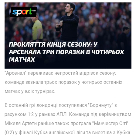
"Арсенал" переживає непростий відрізок сезону:
команда зазнала трьох поразок у чотирьох останніх
матчах у всіх турнірах.
В останній грі лондонці поступилися "Борнмуту" з
рахунком 1:2 у рамках АПЛ. Команда під керівництвом
Мікеля Артети раніше також програла "Манчестер Сіті"
(0:2) у фіналі Кубка англійської ліги та вилетіла з Кубка