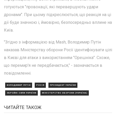
готуються "провокації, які перевершують удари
дронами". При цьому підкреслюється, що реакція на ці
дії буде значною і, ймовірно, безпосередньо вплине на
Київ.
"Згідно з інформацією від Mash, Володимир Путін
наказав Міністерству оборони Росії ідентифікувати цілі
в Києві для атаки з використанням "Орешніка". Схоже,
що перемир'я не передбачається," - зазначається в
повідомленні.
ВОЛОДИМИР ПУТІН
РОСІЯ
ПРЕЗИДЕНТ УКРАЇНИ
ЗБРОЙНІ СИЛИ УКРАЇНИ
МІНІСТЕРСТВО ОБОРОНИ (УКРАЇНА)
ЧИТАЙТЕ ТАКОЖ