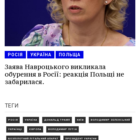
РОСІЯ
УКРАЇНА
ПОЛЬЩА
Заява Навроцького викликала
обурення в Росії: реакція Польщі не
забарилася.
ТЕГИ
РОСІЯ
УКРАЇНА
ДОНАЛЬД ТРАМП
КИЇВ
ВОЛОДИМИР ЗЕЛЕНСЬКИЙ
УКРАЇНЦІ
ЄВРОПА
ВОЛОДИМИР ПУТІН
БЕЗПІЛОТНИЙ ЛІТАЛЬНИЙ АПАРАТ
ПРЕЗИДЕНТ УКРАЇНИ