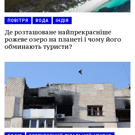
ПОВІТРЯ
ВОДА
ІНДІЯ
Де розташоване найпрекрасніше
рожеве озеро на планеті і чому його
обминають туристи?