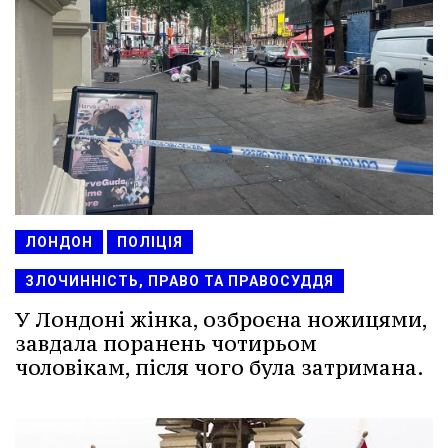
ЛОНДОН
ПОЛІЦІЯ
ЗЛОЧИННІСТЬ, ПРАВО ТА ПРАВОСУДДЯ
У Лондоні жінка, озброєна ножицями,
завдала поранень чотирьом
чоловікам, після чого була затримана.