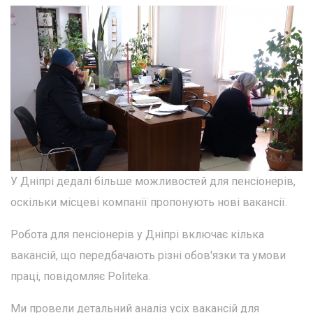
У Дніпрі дедалі більше можливостей для пенсіонерів,
оскільки місцеві компанії пропонують нові вакансії.
Робота для пенсіонерів у Дніпрі включає кілька
вакансій, що передбачають різні обов'язки та умови
праці, повідомляє Politeka.
Ми провели детальний аналіз усіх вакансій для