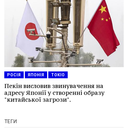
РОСІЯ
ЯПОНІЯ
ТОКІО
Пекін висловив звинувачення на
адресу Японії у створенні образу
"китайської загрози".
ТЕГИ