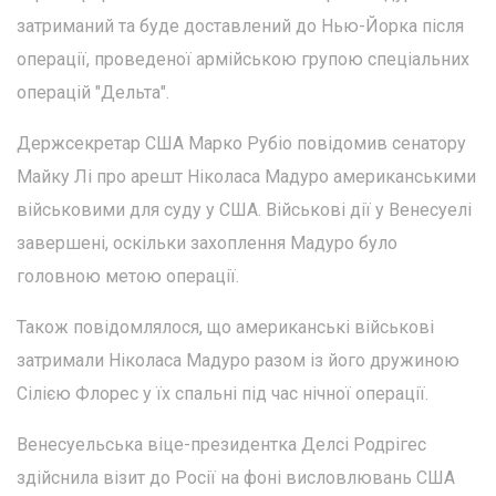
затриманий та буде доставлений до Нью-Йорка після
операції, проведеної армійською групою спеціальних
операцій "Дельта".
Держсекретар США Марко Рубіо повідомив сенатору
Майку Лі про арешт Ніколаса Мадуро американськими
військовими для суду у США. Військові дії у Венесуелі
завершені, оскільки захоплення Мадуро було
головною метою операції.
Також повідомлялося, що американські військові
затримали Ніколаса Мадуро разом із його дружиною
Сілією Флорес у їх спальні під час нічної операції.
Венесуельська віце-президентка Делсі Родрігес
здійснила візит до Росії на фоні висловлювань США