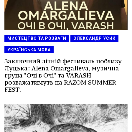
МИСТЕЦТВО ТА РОЗВАГИ
ОЛЕКСАНДР УСИК
УКРАЇНСЬКА МОВА
Заключний літній фестиваль поблизу
Луцька: Alena Omargalieva, музична
група "Очі в Очі" та VARASH
розважатимуть на RAZOM SUMMER
FEST.