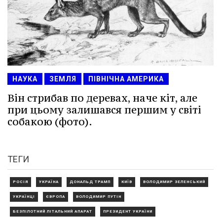
НАУКА
ЗЕМЛЯ
ПІВНІЧНА АМЕРИКА
Він стрибав по деревах, наче кіт, але
при цьому залишався першим у світі
собакою (фото).
ТЕГИ
РОСІЯ
УКРАЇНА
ДОНАЛЬД ТРАМП
КИЇВ
ВОЛОДИМИР ЗЕЛЕНСЬКИЙ
УКРАЇНЦІ
ЄВРОПА
ВОЛОДИМИР ПУТІН
БЕЗПІЛОТНИЙ ЛІТАЛЬНИЙ АПАРАТ
ПРЕЗИДЕНТ УКРАЇНИ