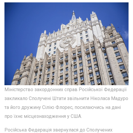
Міністерство закордонних справ Російської Федерації
закликало Сполучені Штати звільнити Ніколаса Мадуро
та його дружину Сілію Флорес, посилаючись на дані
про їхнє місцезнаходження у США.
Російська Федерація звернулася до Сполучених