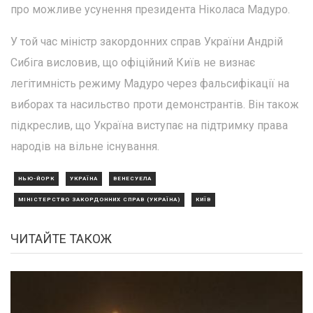
про можливе усунення президента Ніколаса Мадуро.
У той час міністр закордонних справ України Андрій
Сибіга висловив, що офіційний Київ не визнає
легітимність режиму Мадуро через фальсифікації на
виборах та насильство проти демонстрантів. Він також
підкреслив, що Україна виступає на підтримку права
народів на вільне існування.
НЬЮ-ЙОРК
УКРАЇНА
ВЕНЕСУЕЛА
МІНІСТЕРСТВО ЗАКОРДОННИХ СПРАВ (УКРАЇНА)
КИЇВ
ЧИТАЙТЕ ТАКОЖ