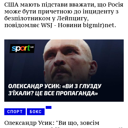
США мають підстави вважати, що Росія
може бути причетною до інциденту з
безпілотником у Лейпцигу,
повідомляє WSJ - Новини bigmir)net.
СПОРТ
БОКС
Олександр Усик: "Ви що, зовсім