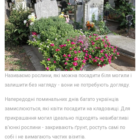
Називаємо рослини, які можна посадити біля могили і
залишити без нагляду - вони не потребують догляду.
Напередодні поминальних днів багато українців
замислюються, які квіти посадити на кладовищі. Для
прикрашання могил ідеально підходять невибагливі
в'юнкі рослини - закривають ґрунт, ростуть самі по
собі і не вимагають частих візитів.