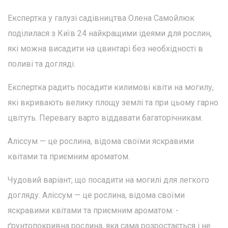
Експертка у галузі садівництва Олена Самойлюк
поділилася з Київ 24 найкращими ідеями для рослин,
які можна висадити на цвинтарі без необхідності в
поливі та догляді.
Експертка радить посадити килимові квіти на могилу,
які вкривають велику площу землі та при цьому гарно
цвітуть. Перевагу варто віддавати багаторічникам.
Аліссум — це рослина, відома своїми яскравими
квітами та приємним ароматом.
Чудовий варіант, що посадити на могилі для легкого
догляду. Аліссум — це рослина, відома своїми
яскравими квітами та приємним ароматом. -
ґрунтопокривна рослина, яка сама розростається і не