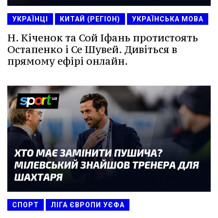
УКРАЇНЦІ
КИТАЙ (РЕГІОН)
УКРАЇНСЬКА МОВА
Н. Кіченок та Сой Іфань протистоять
Остапенко і Се Шувей. Дивіться в
прямому ефірі онлайн.
СПОРТ
ЛІГА ЄВРОПИ УЄФА