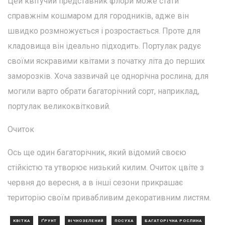
Цей квітучий представник флори може стати
справжнім кошмаром для городників, адже він
швидко розмножується і розростається. Проте для
кладовища він ідеально підходить. Портулак радує
своїми яскравими квітами з початку літа до перших
заморозків. Хоча зазвичай це однорічна рослина, для
могили варто обрати багаторічний сорт, наприклад,
портулак великоквітковий.
Очиток
Ось ще один багаторічник, який відомий своєю
стійкістю та утворює низький килим. Очиток цвіте з
червня до вересня, а в інші сезони прикрашає
територію своїм привабливим декоративним листям.
КВІТКА
ҐРУНТ
ВІЧНОЗЕЛЕНИЙ
ПОСУХА
БАГАТОРІЧНА РОСЛИНА