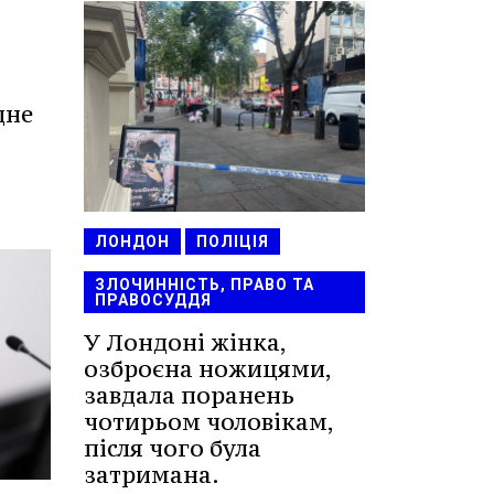
дне
ЛОНДОН
ПОЛІЦІЯ
ЗЛОЧИННІСТЬ, ПРАВО ТА
ПРАВОСУДДЯ
У Лондоні жінка,
озброєна ножицями,
завдала поранень
чотирьом чоловікам,
після чого була
затримана.