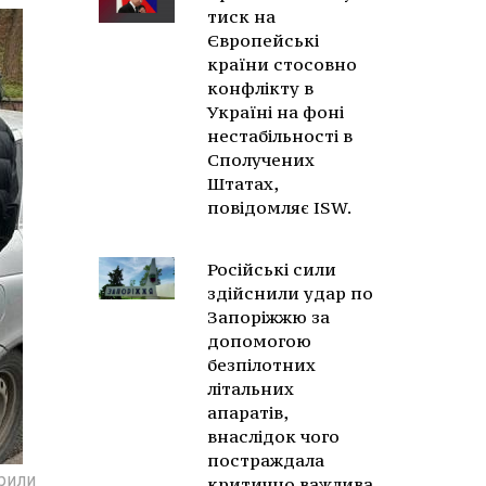
тиск на
Європейські
країни стосовно
конфлікту в
Україні на фоні
нестабільності в
Сполучених
Штатах,
повідомляє ISW.
Російські сили
здійснили удар по
Запоріжжю за
допомогою
безпілотних
літальних
апаратів,
внаслідок чого
постраждала
крили
критично важлива