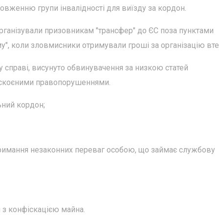
довженню групи інвалідності для виїзду за кордон.
 організували призовникам "трансфер" до ЄС поза пунктами
у", коли зловмисники отримували гроші за організацію втеч
у справі, висунуто обвинувачення за низкою статей
з скоєними правопорушеннями.
ьний кордон;
отримання незаконних переваг особою, що займає службову
 з конфіскацією майна.