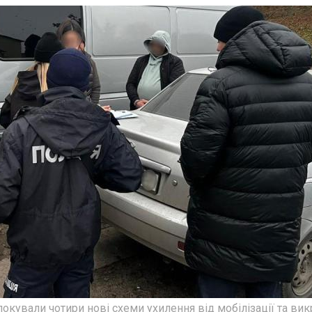
локували чотири нові схеми ухилення від мобілізації та ви