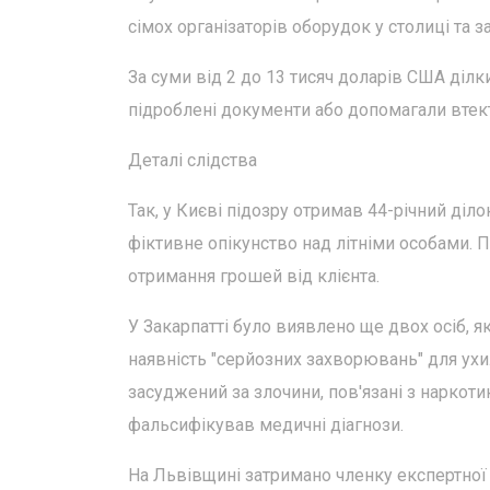
сімох організаторів оборудок у столиці та з
За суми від 2 до 13 тисяч доларів США діл
підроблені документи або допомагали втект
Деталі слідства
Так, у Києві підозру отримав 44-річний ді
фіктивне опікунство над літніми особами. П
отримання грошей від клієнта.
У Закарпатті було виявлено ще двох осіб, 
наявність "серйозних захворювань" для ухи
засуджений за злочини, пов'язані з наркоти
фальсифікував медичні діагнози.
На Львівщині затримано членку експертної