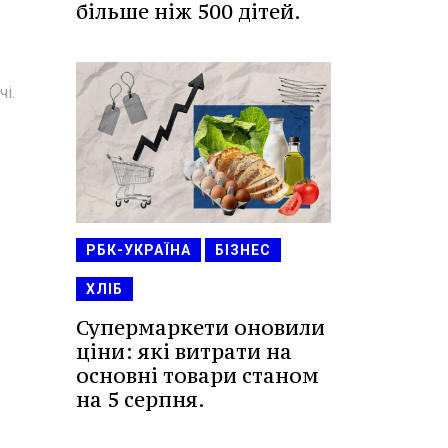
більше ніж 500 дітей.
і.
РБК-УКРАЇНА
БІЗНЕС
ХЛІБ
Супермаркети оновили
ціни: які витрати на
основні товари станом
на 5 серпня.