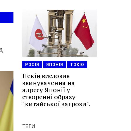
,
РОСІЯ
ЯПОНІЯ
ТОКІО
Пекін висловив
звинувачення на
адресу Японії у
створенні образу
"китайської загрози".
ТЕГИ