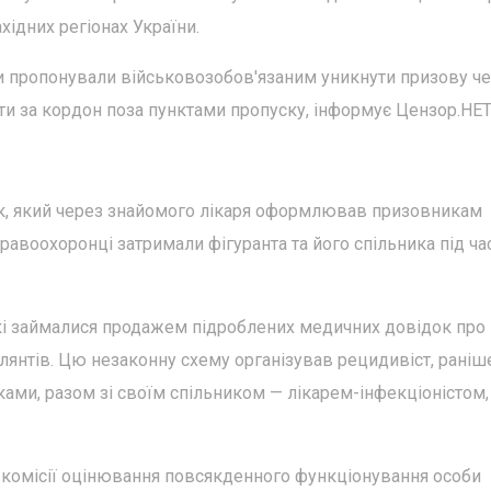
ахідних регіонах України.
ки пропонували військовозобов'язаним уникнути призову ч
и за кордон поза пунктами пропуску, інформує Цензор.НЕТ
лок, який через знайомого лікаря оформлював призовникам
равоохоронці затримали фігуранта та його спільника під ча
які займалися продажем підроблених медичних довідок про
лянтів. Цю незаконну схему організував рецидивіст, раніш
ками, разом зі своїм спільником — лікарем-інфекціоністом,
 комісії оцінювання повсякденного функціонування особи