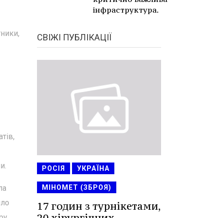
інфраструктура.
ники,
СВІЖІ ПУБЛІКАЦІЇ
тів,
и.
РОСІЯ
УКРАЇНА
МІНОМЕТ (ЗБРОЯ)
ла
яло
17 годин з турнікетами,
20 хірургічних
ру.