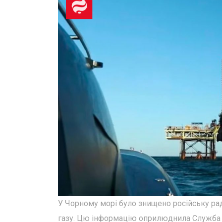
У Чорному морі було знищено російську ра
газу. Цю інформацію оприлюднила Служба 