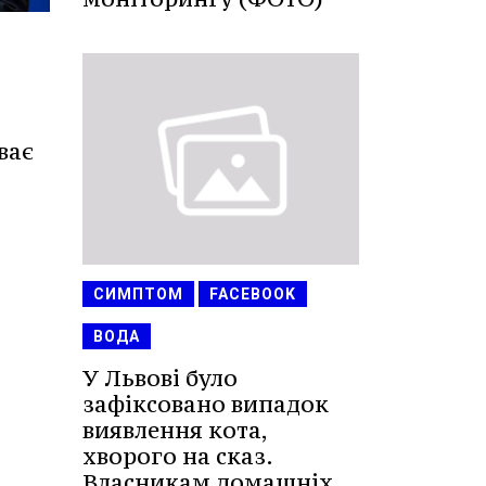
ває
СИМПТОМ
FACEBOOK
ВОДА
У Львові було
зафіксовано випадок
виявлення кота,
хворого на сказ.
Власникам домашніх