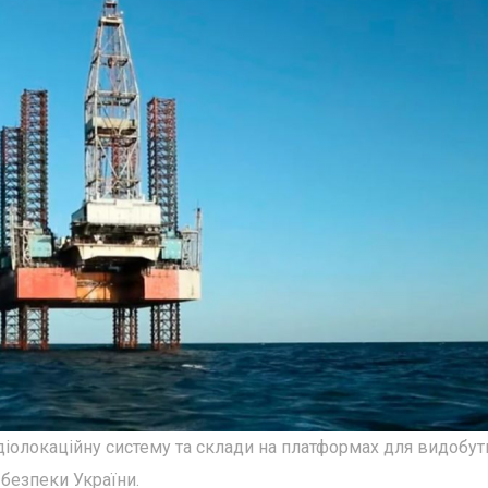
діолокаційну систему та склади на платформах для видобут
безпеки України.