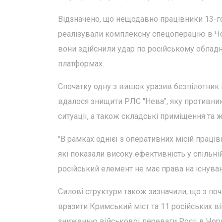
Відзначено, що нещодавно працівники 13-г
реалізували комплексну спецоперацію в Чо
вони здійснили удар по російському облад
платформах.
Спочатку одну з вишок уразив безпілотник і
вдалося знищити РЛС "Нева", яку противник
ситуації, а також складські приміщення та 
"В рамках однієї з оперативних місій праці
які показали високу ефективність у спільні
російський елемент не має права на існуван
Силові структури також зазначили, що з п
вразити Кримський міст та 11 російських в
зниженню військової переваги Росії в Чор