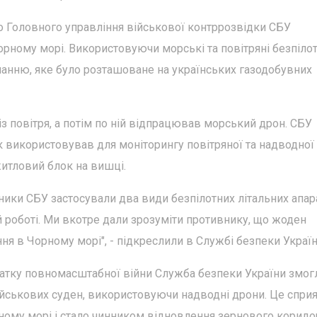
о Головного управління військової контррозвідки СБУ
рному морі. Використовуючи морські та повітряні безпілот
нанню, яке було розташоване на українських газодобувних
з повітря, а потім по ній відпрацював морський дрон. СБУ
 використовував для моніторингу повітряної та надводної
житловий блок на вишці.
вники СБУ застосували два види безпілотних літальних апара
й роботі. Ми вкотре дали зрозуміти противнику, що жоден
ня в Чорному морі", - підкреслили в Службі безпеки Україн
очатку повномасштабної війни Служба безпеки України змог
ійськових суден, використовуючи надводні дрони. Це спри
ному морі і стало чинником відновлення зернового коридо