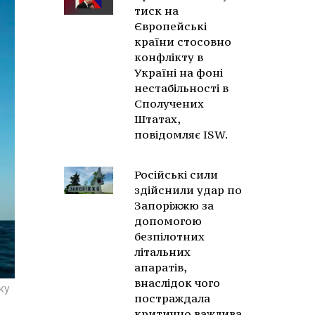
тиск на
Європейські
країни стосовно
конфлікту в
Україні на фоні
нестабільності в
Сполучених
Штатах,
повідомляє ISW.
Російські сили
здійснили удар по
Запоріжжю за
допомогою
безпілотних
літальних
апаратів,
внаслідок чого
ку
постраждала
критично важлива