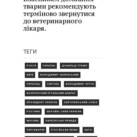
тварин рекомендують
терміново звернутися
до ветеринарного
лікаря.
ТЕГИ
РОСІЯ
УКРАЇНА
ДОНАЛЬД ТРАМП
КИЇВ
ВОЛОДИМИР ЗЕЛЕНСЬКИЙ
УКРАЇНЦІ
ЄВРОПА
ВОЛОДИМИР ПУТІН
БЕЗПІЛОТНИЙ ЛІТАЛЬНИЙ АПАРАТ
ПРЕЗИДЕНТ УКРАЇНИ
ЄВРОПЕЙСЬКИЙ СОЮЗ
РОСІЯНИ
ЗБРОЙНІ СИЛИ УКРАЇНИ
МОСКВА
УКРАЇНСЬКА ПРАВДА
УКРІНФОРМ
РОСІЙСЬКА МОВА
НАТО