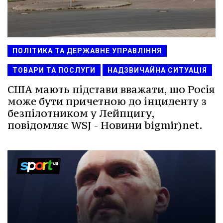
ПОЛІТИКА ТА ДЕРЖАВНЕ УПРАВЛІННЯ
ТОВАРИ ТА ПОСЛУГИ
НАДЗВИЧАЙНА СИТУАЦІЯ
США мають підстави вважати, що Росія
може бути причетною до інциденту з
безпілотником у Лейпцигу,
повідомляє WSJ - Новини bigmir)net.