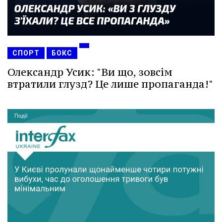
СПОРТ
БОКС
Олександр Усик: "Ви що, зовсім
втратили глузд? Це лише пропаганда!"