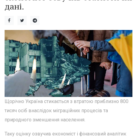
дані.
Щорічно Україна стикається з втратою приблизно 800
тисяч осіб внаслідок міграційних процесів та
природного зменшення населення.
Таку оцінку озвучив економіст і фінансовий аналітик