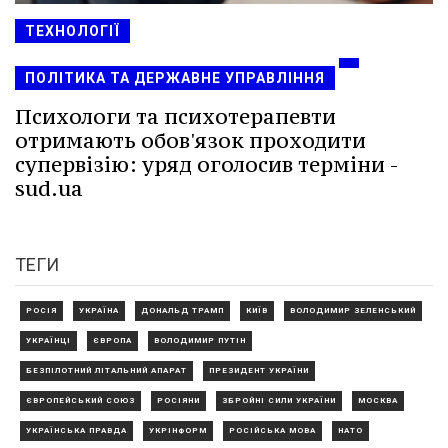
ТЕХНОЛОГІЇ
ПОЛІТИКА ТА ДЕРЖАВНЕ УПРАВЛІННЯ
Психологи та психотерапевти
отримають обов'язок проходити
супервізію: уряд оголосив терміни -
sud.ua
ТЕГИ
РОСІЯ
УКРАЇНА
ДОНАЛЬД ТРАМП
КИЇВ
ВОЛОДИМИР ЗЕЛЕНСЬКИЙ
УКРАЇНЦІ
ЄВРОПА
ВОЛОДИМИР ПУТІН
БЕЗПІЛОТНИЙ ЛІТАЛЬНИЙ АПАРАТ
ПРЕЗИДЕНТ УКРАЇНИ
ЄВРОПЕЙСЬКИЙ СОЮЗ
РОСІЯНИ
ЗБРОЙНІ СИЛИ УКРАЇНИ
МОСКВА
УКРАЇНСЬКА ПРАВДА
УКРІНФОРМ
РОСІЙСЬКА МОВА
НАТО