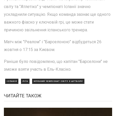
світу та "Атлетіко" у чемпіонаті Іспанії значно
ускладнили ситуацію. Якщо команда зазнає ще одного
важкого фіаско у ключовій грі, це може стати
причиною звільнення іспанського тренера.
Матч між "Реалом" і "Барселоною" відбудеться 26
жовтня о 17:15 за Києвом.
Раніше було повідомлено, що капітан "Барселони" не
зможе взяти участь в Ель-Класіко.
ІСПАНІЯ
ЛІГА
КЛУБНИЙ ЧЕМПІОНАТ СВІТУ З ФУТБОЛУ
ЧИТАЙТЕ ТАКОЖ