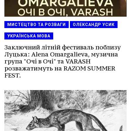
МИСТЕЦТВО ТА РОЗВАГИ
ОЛЕКСАНДР УСИК
УКРАЇНСЬКА МОВА
Заключний літній фестиваль поблизу
Луцька: Alena Omargalieva, музична
група "Очі в Очі" та VARASH
розважатимуть на RAZOM SUMMER
FEST.