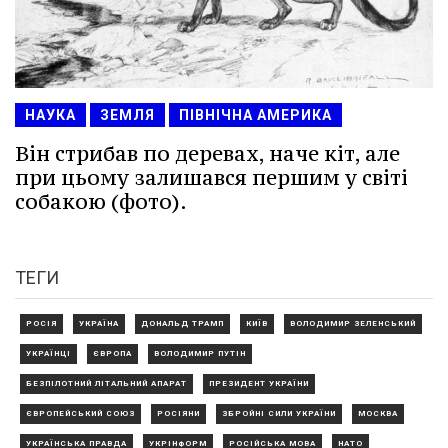
НАУКА
ЗЕМЛЯ
ПІВНІЧНА АМЕРИКА
Він стрибав по деревах, наче кіт, але
при цьому залишався першим у світі
собакою (фото).
ТЕГИ
РОСІЯ
УКРАЇНА
ДОНАЛЬД ТРАМП
КИЇВ
ВОЛОДИМИР ЗЕЛЕНСЬКИЙ
УКРАЇНЦІ
ЄВРОПА
ВОЛОДИМИР ПУТІН
БЕЗПІЛОТНИЙ ЛІТАЛЬНИЙ АПАРАТ
ПРЕЗИДЕНТ УКРАЇНИ
ЄВРОПЕЙСЬКИЙ СОЮЗ
РОСІЯНИ
ЗБРОЙНІ СИЛИ УКРАЇНИ
МОСКВА
УКРАЇНСЬКА ПРАВДА
УКРІНФОРМ
РОСІЙСЬКА МОВА
НАТО