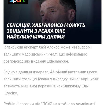
Іспанський експерт Хабі Алонсо може незабаром
залишити мадридський "Реал". Цю інформацію
розповсюдило видання Eldesmarque.
Згідно з даними джерела, 43-річний наставник може
залишити столицю Іспанії у випадку, якщо "вершкові"
зазнають нищівної поразки в найближчому Ель-
Класіко.
Руйнівні поразки від "ПСЖ" на клубному чемпіонаті