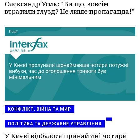
Олександр Усик: "Ви що, зовсім
втратили глузд? Це лише пропаганда!"
КОНФЛІКТ, ВІЙНА ТА МИР
ПОЛІТИКА ТА ДЕРЖАВНЕ УПРАВЛІННЯ
У Києві відбулося принаймні чотири