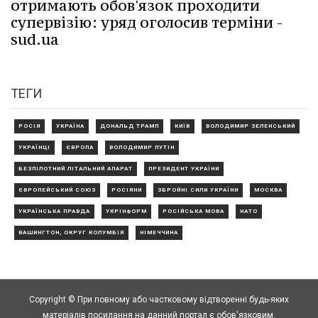
отримають обов'язок проходити
супервізію: уряд оголосив терміни -
sud.ua
ТЕГИ
РОСІЯ
УКРАЇНА
ДОНАЛЬД ТРАМП
КИЇВ
ВОЛОДИМИР ЗЕЛЕНСЬКИЙ
УКРАЇНЦІ
ЄВРОПА
ВОЛОДИМИР ПУТІН
БЕЗПІЛОТНИЙ ЛІТАЛЬНИЙ АПАРАТ
ПРЕЗИДЕНТ УКРАЇНИ
ЄВРОПЕЙСЬКИЙ СОЮЗ
РОСІЯНИ
ЗБРОЙНІ СИЛИ УКРАЇНИ
МОСКВА
УКРАЇНСЬКА ПРАВДА
УКРІНФОРМ
РОСІЙСЬКА МОВА
НАТО
ВАШИНГТОН, ОКРУГ КОЛУМБІЯ
НІМЕЧЧИНА
Copyright © При повному або частковому відтворенні будь-яких
матеріалів посилання на данний портал є обов'язковим.