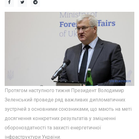
Протягом наступного тижня Президент Володимир
Зеленський проведе ряд важливих дипломатичних
зустрічей з основними союзниками, що мають на меті
досягнення конкретних результатів у зміцненні
обороноздатності та захисті енергетичної
інфраструктури України.