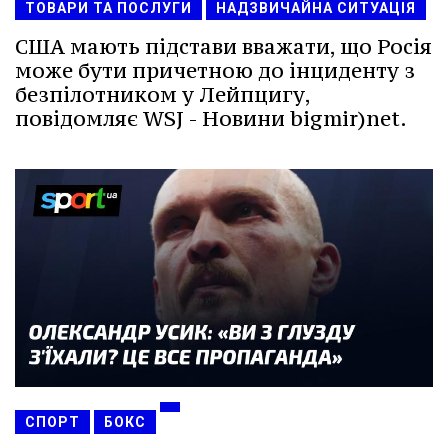
ТОВАРИ ТА ПОСЛУГИ
НАДЗВИЧАЙНА СИТУАЦІЯ
США мають підстави вважати, що Росія
може бути причетною до інциденту з
безпілотником у Лейпцигу,
повідомляє WSJ - Новини bigmir)net.
СПОРТ
БОКС