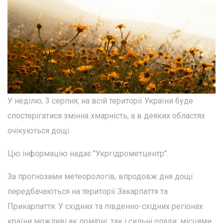
У неділю, 3 серпня, на всій території України буде
спостерігатися змінна хмарність, а в деяких областях
очікуються дощі.
Цю інформацію надає "Укргідрометцентр".
За прогнозами метеорологів, впродовж дня дощі
передбачаються на території Закарпаття та
Прикарпаття. У східних та південно-східних регіонах
країни можливі як помірні, так і сильні опади, місцями