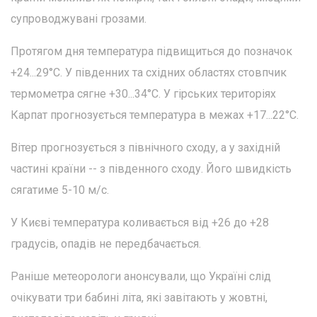
супроводжувані грозами.
Протягом дня температура підвищиться до позначок
+24...29°C. У південних та східних областях стовпчик
термометра сягне +30...34°C. У гірських територіях
Карпат прогнозується температура в межах +17...22°C.
Вітер прогнозується з північного сходу, а у західній
частині країни -- з південного сходу. Його швидкість
сягатиме 5-10 м/с.
У Києві температура коливається від +26 до +28
градусів, опадів не передбачається.
Раніше метеорологи анонсували, що Україні слід
очікувати три бабині літа, які завітають у жовтні,