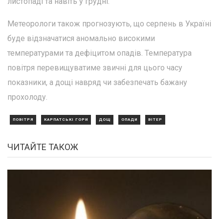
листопаді та навіть у грудні.
Метеорологи також прогнозують, що серпень в Україні
буде відзначатися аномально високими
температурами та дефіцитом опадів. Температура
повітря перевищуватиме звичні для цього часу
показники, а дощі навряд чи забезпечать бажану
прохолоду.
ПОВІТРЯ
КАРПАТСЬКІ ГОРИ
ДОЩ
ОПАДИ
ВІТЕР
ЧИТАЙТЕ ТАКОЖ