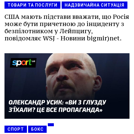
ТОВАРИ ТА ПОСЛУГИ
НАДЗВИЧАЙНА СИТУАЦІЯ
США мають підстави вважати, що Росія
може бути причетною до інциденту з
безпілотником у Лейпцигу,
повідомляє WSJ - Новини bigmir)net.
СПОРТ
БОКС