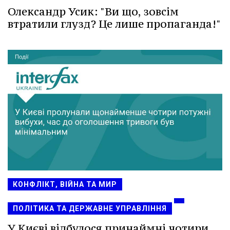
Олександр Усик: "Ви що, зовсім
втратили глузд? Це лише пропаганда!"
КОНФЛІКТ, ВІЙНА ТА МИР
ПОЛІТИКА ТА ДЕРЖАВНЕ УПРАВЛІННЯ
У Києві відбулося принаймні чотири