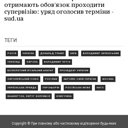
отримають обов'язок проходити
супервізію: уряд оголосив терміни -
sud.ua
ТЕГИ
РОСІЯ
УКРАЇНА
ДОНАЛЬД ТРАМП
КИЇВ
ВОЛОДИМИР ЗЕЛЕНСЬКИЙ
УКРАЇНЦІ
ЄВРОПА
ВОЛОДИМИР ПУТІН
БЕЗПІЛОТНИЙ ЛІТАЛЬНИЙ АПАРАТ
ПРЕЗИДЕНТ УКРАЇНИ
ЄВРОПЕЙСЬКИЙ СОЮЗ
РОСІЯНИ
ЗБРОЙНІ СИЛИ УКРАЇНИ
МОСКВА
УКРАЇНСЬКА ПРАВДА
УКРІНФОРМ
РОСІЙСЬКА МОВА
НАТО
ВАШИНГТОН, ОКРУГ КОЛУМБІЯ
НІМЕЧЧИНА
Copyright © При повному або частковому відтворенні будь-яких