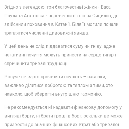
Згідно з легендою, три благочестиві жінки - Васа,
Паула та Агатоніка - перевезли її тіло на Сицилію, де
здійснили поховання в Катанії. Біля її могили почали
траплятися численні дивовижні явища.
У цей день не слід піддаватися суму чи гніву, адже
негативні почуття можуть принести на серце тягар і
спричинити тривалі труднощі.
Рішуче не варто проявляти скупість – навпаки,
важливо ділитися добротою та теплом з тими, хто
навколо, щоб зберегти внутрішню гармонію.
Не рекомендується ні надавати фінансову допомогу у
вигляді боргу, ні брати гроші в борг, оскільки це може
призвести до значних фінансових втрат або тривалої