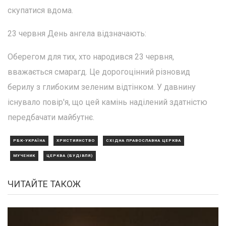
скупатися вдома.
23 червня День ангела відзначають:
Оберегом для тих, хто народився 23 червня,
вважається смарагд. Це дорогоцінний різновид
берилу з глибоким зеленим відтінком. У давнину
існувало повір'я, що цей камінь наділений здатністю
передбачати майбутнє.
РБК-УКРАЇНА
ХРИСТИЯНСТВО
СХІДНА ПРАВОСЛАВНА ЦЕРКВА
МУЧЕНИК
ЦЕРКВА (БУДІВЛЯ)
ЧИТАЙТЕ ТАКОЖ