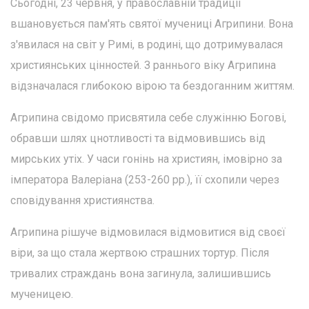
Сьогодні, 23 червня, у православній традиції
вшановується пам'ять святої мучениці Агрипини. Вона
з'явилася на світ у Римі, в родині, що дотримувалася
християнських цінностей. З раннього віку Агрипина
відзначалася глибокою вірою та бездоганним життям.
Агрипина свідомо присвятила себе служінню Богові,
обравши шлях цнотливості та відмовившись від
мирських утіх. У часи гонінь на християн, імовірно за
імператора Валеріана (253-260 рр.), її схопили через
сповідування християнства.
Агрипина рішуче відмовилася відмовитися від своєї
віри, за що стала жертвою страшних тортур. Після
тривалих страждань вона загинула, залишившись
мученицею.