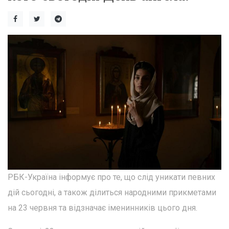
РБК-Україна інформує про те, що слід уникати певних
дій сьогодні, а також ділиться народними прикметами
на 23 червня та відзначає іменинників цього дня.