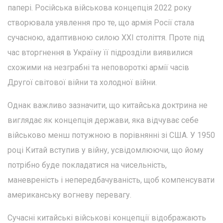
папері. Російська військова концепція 2022 року
створювала уявлення про те, що армія Росії стала
сучасною, адаптивною силою XXI століття. Проте під
час вторгнення в Україну її підрозділи виявилися
схожими на незграбні та неповороткі армії часів
Другої світової війни та холодної війни.
Однак важливо зазначити, що китайська доктрина не
виглядає як концепція держави, яка відчуває себе
військово менш потужною в порівнянні зі США. У 1950
році Китай вступив у війну, усвідомлюючи, що йому
потрібно буде покладатися на чисельність,
маневреність і непередбачуваність, щоб компенсувати
американську вогневу перевагу.
Сучасні китайські військові концепції відображають