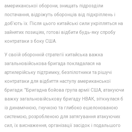
американської оборони, знищать підрозділи
постачання, відріжуть оборонців від підкріплень і
доб’ють їх. Після цього китайські сили укріпляться на
зайнятих позиціях, готові відбити будь-яку спробу
контратаки з боку США.
У своїй оборонній стратегії китайська важка
загальновійськова бригада покладалася на
артилерійську підтримку, безпілотники та рішучі
контратаки для відбиття наступу американської
бригади. "Бригадна бойова група армії США, атакуючи
важку загальновійськову бригаду НВАК, зіткнулася б
із динамічною, гнучкою та глибоко ешелонованою
системою, розробленою для затягування атакуючих
сил, їх виснаження, організації засідок і подальшого