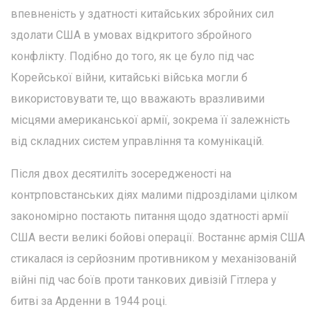
впевненість у здатності китайських збройних сил
здолати США в умовах відкритого збройного
конфлікту. Подібно до того, як це було під час
Корейської війни, китайські війська могли б
використовувати те, що вважають вразливими
місцями американської армії, зокрема її залежність
від складних систем управління та комунікацій.
Після двох десятиліть зосередженості на
контрповстанських діях малими підрозділами цілком
закономірно постають питання щодо здатності армії
США вести великі бойові операції. Востаннє армія США
стикалася із серйозним противником у механізованій
війні під час боїв проти танкових дивізій Гітлера у
битві за Арденни в 1944 році.