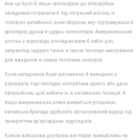
Але це було б лише прелюдією до м'ясорубки:
нападники потрапили б під потужний вогонь із
головної китайської зони оборони, яку підтримували б
артилерія, дрони й ударні гелікоптери. Американський
вогонь у відповідь ускладнювали б хибні цілі,
наприклад надувні танки, а також теплове маскування
для введення в оману теплових сенсорів.
Коли нападників буде виснажено й виведено з
рівноваги, тоді послідує контратака одного або двох
батальйонів, щоб вибити їх із китайських позицій. А
якщо американська атака виявиться успішною,
китайська бригада здійснить організований відхід під
прикриттям ар'єргардних підрозділів.
Кожна військова доктрина виглядає привабливо на