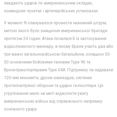
завдають ударів по американським складах,
командних пунктах і артилерійських установках.
У момент N планувалося провести наземний штурм,
метою якого було знищення американської бригади
протягом 24 годин. Атака почалася б із застосування
відволікаючого маневру, в якому брали участь два або
три важкі загальновійськові батальйони, оснащені 30-
50 основними бойовими танками Type 96 та
бронетранспортерами Type 04A. Підтримку їм надавали
120-мм міномети, дрони-камікадзе, системи
протиповітряної оборони та ударні гелікоптери. Це
угруповання мало на меті відволікти увагу
американських військ від справжнього напрямку
основного удару.