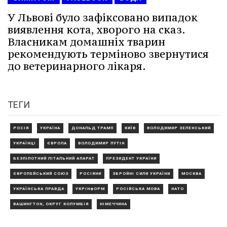
У Львові було зафіксовано випадок
виявлення кота, хворого на сказ.
Власникам домашніх тварин
рекомендують терміново звернутися
до ветеринарного лікаря.
ТЕГИ
РОСІЯ
УКРАЇНА
ДОНАЛЬД ТРАМП
КИЇВ
ВОЛОДИМИР ЗЕЛЕНСЬКИЙ
УКРАЇНЦІ
ЄВРОПА
ВОЛОДИМИР ПУТІН
БЕЗПІЛОТНИЙ ЛІТАЛЬНИЙ АПАРАТ
ПРЕЗИДЕНТ УКРАЇНИ
ЄВРОПЕЙСЬКИЙ СОЮЗ
РОСІЯНИ
ЗБРОЙНІ СИЛИ УКРАЇНИ
МОСКВА
УКРАЇНСЬКА ПРАВДА
УКРІНФОРМ
РОСІЙСЬКА МОВА
НАТО
ВАШИНГТОН, ОКРУГ КОЛУМБІЯ
НІМЕЧЧИНА