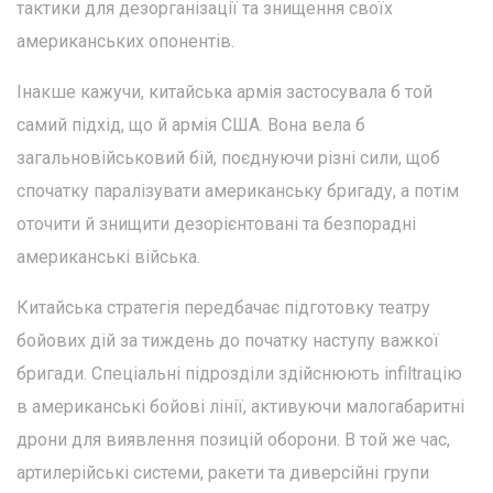
тактики для дезорганізації та знищення своїх
американських опонентів.
Інакше кажучи, китайська армія застосувала б той
самий підхід, що й армія США. Вона вела б
загальновійськовий бій, поєднуючи різні сили, щоб
спочатку паралізувати американську бригаду, а потім
оточити й знищити дезорієнтовані та безпорадні
американські війська.
Китайська стратегія передбачає підготовку театру
бойових дій за тиждень до початку наступу важкої
бригади. Спеціальні підрозділи здійснюють infiltraцію
в американські бойові лінії, активуючи малогабаритні
дрони для виявлення позицій оборони. В той же час,
артилерійські системи, ракети та диверсійні групи