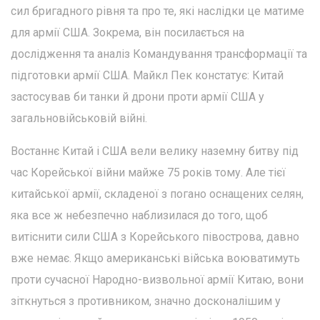
сил бригадного рівня та про те, які наслідки це матиме
для армії США. Зокрема, він посилається на
дослідження та аналіз Командування трансформації та
підготовки армії США. Майкл Пек констатує: Китай
застосував би танки й дрони проти армії США у
загальновійськовій війні.
Востаннє Китай і США вели велику наземну битву під
час Корейської війни майже 75 років тому. Але тієї
китайської армії, складеної з погано оснащених селян,
яка все ж небезпечно наблизилася до того, щоб
витіснити сили США з Корейського півострова, давно
вже немає. Якщо американські війська воюватимуть
проти сучасної Народно-визвольної армії Китаю, вони
зіткнуться з противником, значно досконалішим у