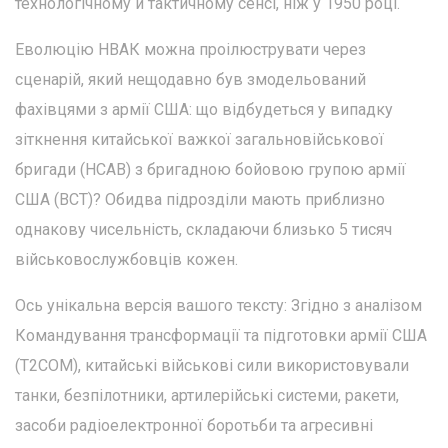
технологічному й тактичному сенсі, ніж у 1950 році.
Еволюцію НВАК можна проілюструвати через
сценарій, який нещодавно був змодельований
фахівцями з армії США: що відбудеться у випадку
зіткнення китайської важкої загальновійськової
бригади (HCAB) з бригадною бойовою групою армії
США (BCT)? Обидва підрозділи мають приблизно
однакову чисельність, складаючи близько 5 тисяч
військовослужбовців кожен.
Ось унікальна версія вашого тексту: Згідно з аналізом
Командування трансформації та підготовки армії США
(T2COM), китайські військові сили використовували
танки, безпілотники, артилерійські системи, ракети,
засоби радіоелектронної боротьби та агресивні