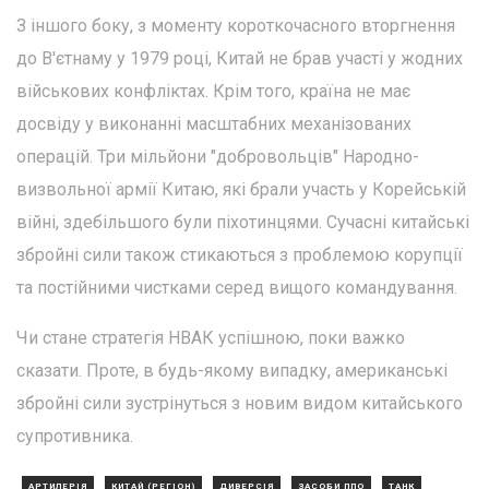
З іншого боку, з моменту короткочасного вторгнення
до В'єтнаму у 1979 році, Китай не брав участі у жодних
військових конфліктах. Крім того, країна не має
досвіду у виконанні масштабних механізованих
операцій. Три мільйони "добровольців" Народно-
визвольної армії Китаю, які брали участь у Корейській
війні, здебільшого були піхотинцями. Сучасні китайські
збройні сили також стикаються з проблемою корупції
та постійними чистками серед вищого командування.
Чи стане стратегія НВАК успішною, поки важко
сказати. Проте, в будь-якому випадку, американські
збройні сили зустрінуться з новим видом китайського
супротивника.
АРТИЛЕРІЯ
КИТАЙ (РЕГІОН)
ДИВЕРСІЯ
ЗАСОБИ ППО
ТАНК