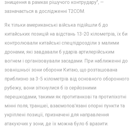
знищення в рамках рішучого контрудару", —
зазначається в дослідженні T2COM.
Як тільки американські війська підійшли б до
китайських позицій на відстань 13-20 кілометрів, їх би
контролювали китайські спецпідрозділи з малими
дронами, які завдавали б ударів артилерійським
вогнем і організовували засадами. При наближенні до
зовнішньої зони оборони Китаю, що розташована
приблизно за 3-5 кілометрів від основного оборонного
рубежу, вони зіткнулися б із серйозними
перешкодами, такими як протитанкові та протипіхотні
мінні поля, траншеї, взаємопов’язані опорні пункти та
укріплені позиції, призначені для направлення
атакуючих у зони, де їх можна було б вразити.