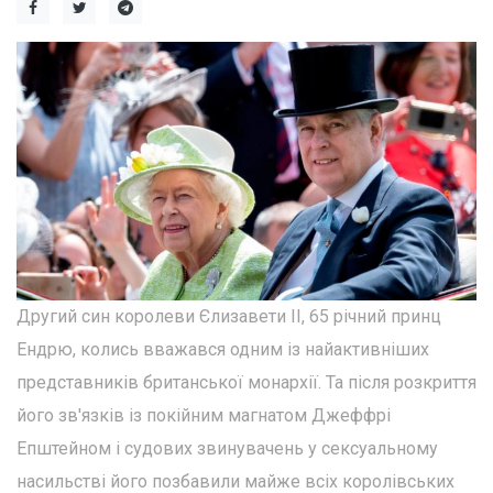
Другий син королеви Єлизавети II, 65 річний принц
Ендрю, колись вважався одним із найактивніших
представників британської монархії. Та після розкриття
його зв'язків із покійним магнатом Джеффрі
Епштейном і судових звинувачень у сексуальному
насильстві його позбавили майже всіх королівських