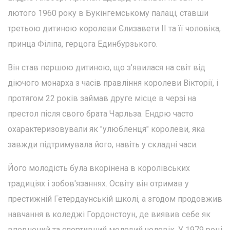
лютого 1960 року в Букінгемському палаці, ставши
третьою дитиною королеви Єлизавети II та її чоловіка,
принца Філіпа, герцога Единбурзького.
Він став першою дитиною, що з'явилася на світ від
діючого монарха з часів правління королеви Вікторії, і
протягом 22 років займав друге місце в черзі на
престол після свого брата Чарльза. Ендрю часто
охарактеризовували як "улюбленця" королеви, яка
завжди підтримувала його, навіть у складні часи.
Його молодість була вкорінена в королівських
традиціях і зобов'язаннях. Освіту він отримав у
престижній Гетердаунській школі, а згодом продовжив
навчання в коледжі Гордонстоун, де виявив себе як
впевнений та спортивний молодий чоловік. У 1979 році