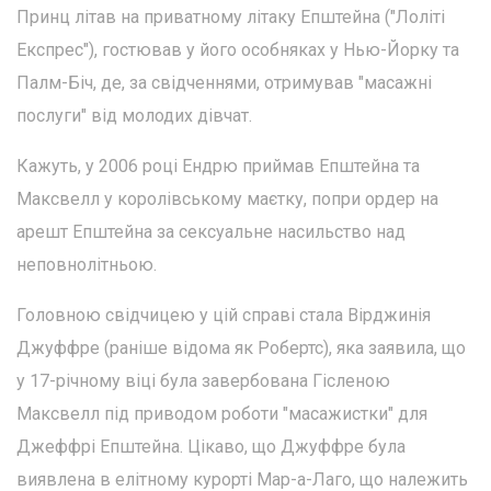
Принц літав на приватному літаку Епштейна ("Лоліті
Експрес"), гостював у його особняках у Нью-Йорку та
Палм-Біч, де, за свідченнями, отримував "масажні
послуги" від молодих дівчат.
Кажуть, у 2006 році Ендрю приймав Епштейна та
Максвелл у королівському маєтку, попри ордер на
арешт Епштейна за сексуальне насильство над
неповнолітньою.
Головною свідчицею у цій справі стала Вірджинія
Джуффре (раніше відома як Робертс), яка заявила, що
у 17-річному віці була завербована Гісленою
Максвелл під приводом роботи "масажистки" для
Джеффрі Епштейна. Цікаво, що Джуффре була
виявлена в елітному курорті Мар-а-Лаго, що належить