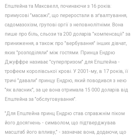
Епштейна та Максвелл, починаючи з 16 років:
примусові "масажі", що переростали в зґвалтування,
садомазохізм, групові оргії з неповнолітніми. Вона
пише про біль, сльози та 200 доларів "компенсації" за
приниження, а також про "вербування" інших дівчат,
яких "розподіляли" між гостями. Принца Ендрю
Джуффре називає "суперпризом" для Епштейна -
трофеєм королівської крові. У 2001-му, в 17 років, її
тричі "давали" принцу Ендрю, який поводився з нею
"як власник", за це вона отримала 15 000 доларів від
Епштейна за "обслуговування".
"Для Епштейна принц Ендрю став справжнім піком
його досягнень - символом, що підтверджував
масштаб його впливу," - зазначає вона, додаючи, що