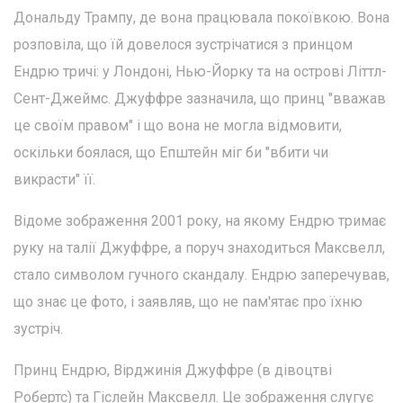
Дональду Трампу, де вона працювала покоївкою. Вона
розповіла, що їй довелося зустрічатися з принцом
Ендрю тричі: у Лондоні, Нью-Йорку та на острові Літтл-
Сент-Джеймс. Джуффре зазначила, що принц "вважав
це своїм правом" і що вона не могла відмовити,
оскільки боялася, що Епштейн міг би "вбити чи
викрасти" її.
Відоме зображення 2001 року, на якому Ендрю тримає
руку на талії Джуффре, а поруч знаходиться Максвелл,
стало символом гучного скандалу. Ендрю заперечував,
що знає це фото, і заявляв, що не пам'ятає про їхню
зустріч.
Принц Ендрю, Вірджинія Джуффре (в дівоцтві
Робертс) та Гіслейн Максвелл. Це зображення слугує