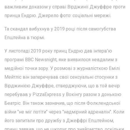
важливим доказом у справі Вірджинії Джуффре проти
принца Ендрю. Джерело фото: соціальні мережі.
Та скандал вибухнув у 2019 році після самогубства
Епштейна в тюрмі.
У листопаді 2019 року принц Ендрю дав інтерв'ю
програмі BBC Newsnight, яке виявилося невдалим з
медійної точки зору. У розмові з журналісткою Емілі
Мейтліс він заперечував свої сексуальні стосунки з
Вірджинією Джуффре, стверджуючи, що в той вечір
перебував у PizzaExpress у Вокінгу разом з донькою
Беатріс. Він також зазначив, що після Фолклендської
війни "не міг потіти" через "надмірний адреналін". Коли
його запитали про дружбу з Джеффрі Епштейном,
принц заявив, що не шкодує про знайомство, оскільки