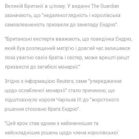
Великій Британії в цілому. У виданні The Guardian
зазначають, що "недалекоглядність і королівська
самовпевненість призвели до занепаду Ендрю".
"Британські експерти вважають, що поведінка Ендрю,
який був розпещений матір'ю і довгий час залишався
поза увагою своїх братів і сестер, може врешті-решт
призвести до загибелі монархії."
Згідно з інформацією Reuters, саме "упередження
щодо ослабленої монархії" стало причиною, що
підштовхнуло короля Чарльза ІІІ до "жорстокого
рішення стосовно брата Ендрю".
"Цей крок став одним з найзначніших та
найскладніших рішень щодо члена королівської