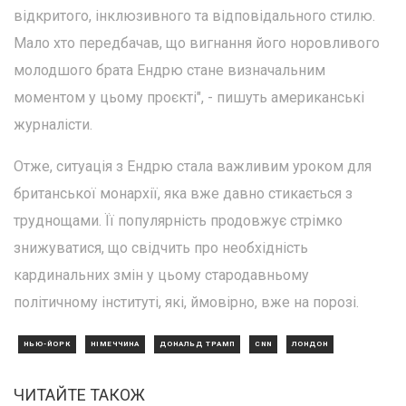
відкритого, інклюзивного та відповідального стилю.
Мало хто передбачав, що вигнання його норовливого
молодшого брата Ендрю стане визначальним
моментом у цьому проєкті", - пишуть американські
журналісти.
Отже, ситуація з Ендрю стала важливим уроком для
британської монархії, яка вже давно стикається з
труднощами. Її популярність продовжує стрімко
знижуватися, що свідчить про необхідність
кардинальних змін у цьому стародавньому
політичному інституті, які, ймовірно, вже на порозі.
НЬЮ-ЙОРК
НІМЕЧЧИНА
ДОНАЛЬД ТРАМП
CNN
ЛОНДОН
ЧИТАЙТЕ ТАКОЖ