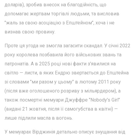
доларів), зробив внесок на благодійність, що
допомагає жертвам торгівлі людьми, та висловив
"жаль за свою асоціацію з Епштейном", хоча і не
визнав свою провину.
Проте ця угода не змогла загасити скандал. У січні 2022
року королева позбавила його військових звань та
патронатів. А в 2025 році нові факти з'явилися на
світло — листи, в яких Ендрю звертається до Епштейна
зі словами "ми разом у цьому" в лютому 2011 року
(після вже оголошеного розриву з мільярдером), а
також посмертні мемуари Джуффре "Nobody's Girl"
(видані 21 жовтня, після її самогубства в квітні) —
лише підлили масла в вогонь.
У мемуарах Вірджинія детально описує знущання від