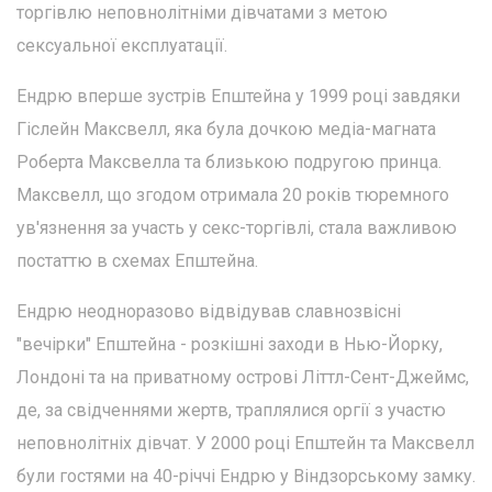
торгівлю неповнолітніми дівчатами з метою
сексуальної експлуатації.
Ендрю вперше зустрів Епштейна у 1999 році завдяки
Гіслейн Максвелл, яка була дочкою медіа-магната
Роберта Максвелла та близькою подругою принца.
Максвелл, що згодом отримала 20 років тюремного
ув'язнення за участь у секс-торгівлі, стала важливою
постаттю в схемах Епштейна.
Ендрю неодноразово відвідував славнозвісні
"вечірки" Епштейна - розкішні заходи в Нью-Йорку,
Лондоні та на приватному острові Літтл-Сент-Джеймс,
де, за свідченнями жертв, траплялися оргії з участю
неповнолітніх дівчат. У 2000 році Епштейн та Максвелл
були гостями на 40-річчі Ендрю у Віндзорському замку.