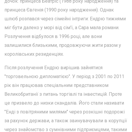
дочок: принцеса Беатріс (1988 року народження) та
принцеса Євгенія (1990 року народження). Однак
шлюб розпався через сімейні інтриги: Ендрю тижнями
міг бути далеко у морі від сім'ї, а Сара мала романи.
Розлучення відбулося в 1996 році, але вони
залишилися близькими, продовжуючи жити разом у
королівських резиденціях.
Після розлучення Ендрю вирішив зайнятися
"торговельною дипломатією". У період з 2001 по 2011
рік він працював спеціальним представником
Великобританії з питань торгівлі та інвестицій. Проте
це призвело до низки скандалів. Його стали називати
"Енді з повітряними милями" через розкішні подорожі
за рахунок держави, а також звинувачували в корупції
через знайомство з сумнівними підприємцями, такими