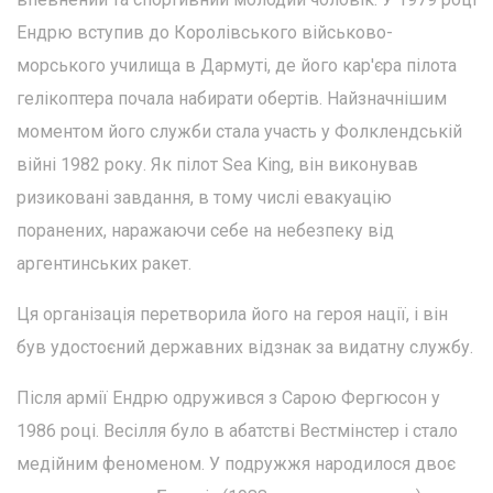
Ендрю вступив до Королівського військово-
морського училища в Дармуті, де його кар'єра пілота
гелікоптера почала набирати обертів. Найзначнішим
моментом його служби стала участь у Фолклендській
війні 1982 року. Як пілот Sea King, він виконував
ризиковані завдання, в тому числі евакуацію
поранених, наражаючи себе на небезпеку від
аргентинських ракет.
Ця організація перетворила його на героя нації, і він
був удостоєний державних відзнак за видатну службу.
Після армії Ендрю одружився з Сарою Фергюсон у
1986 році. Весілля було в абатстві Вестмінстер і стало
медійним феноменом. У подружжя народилося двоє