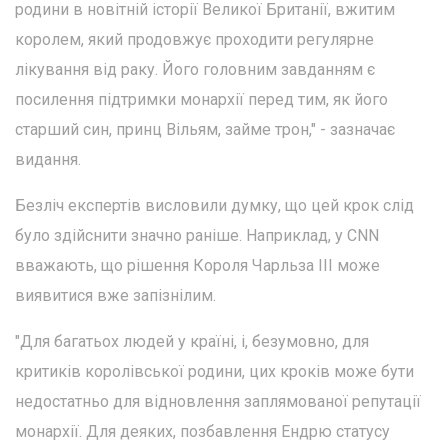
родини в новітній історії Великої Британії, вжитим
королем, який продовжує проходити регулярне
лікування від раку. Його головним завданням є
посилення підтримки монархії перед тим, як його
старший син, принц Вільям, займе трон," - зазначає
видання.
Безліч експертів висловили думку, що цей крок слід
було здійснити значно раніше. Наприклад, у CNN
вважають, що рішення Короля Чарльза ІІІ може
виявитися вже запізнілим.
"Для багатьох людей у країні, і, безумовно, для
критиків королівської родини, цих кроків може бути
недостатньо для відновлення заплямованої репутації
монархії. Для деяких, позбавлення Ендрю статусу