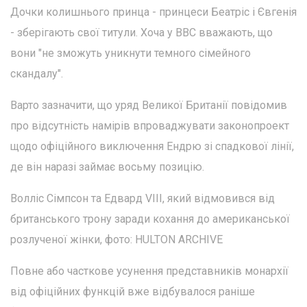
Дочки колишнього принца - принцеси Беатріс і Євгенія
- зберігають свої титули. Хоча у BBC вважають, що
вони "не зможуть уникнути темного сімейного
скандалу".
Варто зазначити, що уряд Великої Британії повідомив
про відсутність намірів впроваджувати законопроект
щодо офіційного виключення Ендрю зі спадкової лінії,
де він наразі займає восьму позицію.
Волліс Сімпсон та Едвард VIII, який відмовився від
британського трону заради кохання до американської
розлученої жінки, фото: HULTON ARCHIVE
Повне або часткове усунення представників монархії
від офіційних функцій вже відбувалося раніше