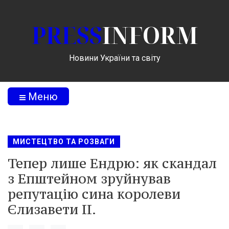
PRESS
INFORM
Новини України та світу
Меню
МИСТЕЦТВО ТА РОЗВАГИ
Тепер лише Ендрю: як скандал
з Епштейном зруйнував
репутацію сина королеви
Єлизавети II.