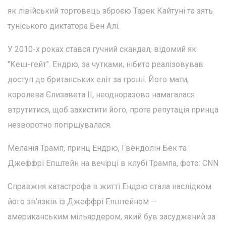
як лівійський торговець зброєю Тарек Кайтуні та зять
туніського диктатора Бен Алі.
У 2010-х роках стався гучний скандал, відомий як
"Кеш-гейт". Ендрю, за чутками, нібито реалізовував
доступ до британських еліт за гроші. Його мати,
королева Єлизавета ІІ, неодноразово намагалася
втрутитися, щоб захистити його, проте репутація принца
незворотно погіршувалася.
Меланія Трамп, принц Ендрю, Гвендолін Бек та
Джеффрі Епштейн на вечірці в клубі Трампа, фото: CNN
Справжня катастрофа в житті Ендрю стала наслідком
його зв'язків із Джеффрі Епштейном —
американським мільярдером, який був засуджений за