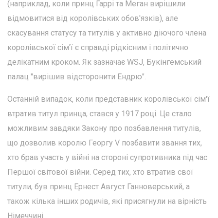
(наприклад, коли принц Гаррі та Меган вирішили
відмовитися від королівських обов'язків), але
скасування статусу та титулів у активно діючого члена
королівської сім'ї є справді рідкісним і політично
делікатним кроком. Як зазначає WSJ, Букінгемський
палац "вирішив відсторонити Ендрю".
Останній випадок, коли представник королівської сім'ї
втратив титул принца, стався у 1917 році. Це стало
можливим завдяки Закону про позбавлення титулів,
що дозволив королю Георгу V позбавити звання тих,
хто брав участь у війні на стороні супротивника під час
Першої світової війни. Серед тих, хто втратив свої
титули, був принц Ернест Август Ганноверський, а
також кілька інших родичів, які присягнули на вірність
Німеччині.