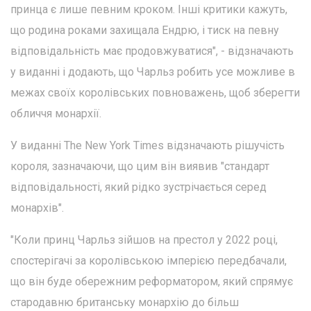
принца є лише певним кроком. Інші критики кажуть,
що родина роками захищала Ендрю, і тиск на певну
відповідальність має продовжуватися", - відзначають
у виданні і додають, що Чарльз робить усе можливе в
межах своїх королівських повноважень, щоб зберегти
обличчя монархії.
У виданні The New York Times відзначають рішучість
короля, зазначаючи, що цим він виявив "стандарт
відповідальності, який рідко зустрічається серед
монархів".
"Коли принц Чарльз зійшов на престол у 2022 році,
спостерігачі за королівською імперією передбачали,
що він буде обережним реформатором, який спрямує
стародавню британську монархію до більш