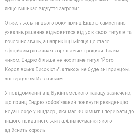
якщо виникає відчуття загрози."
Отже, у жовтні цього року принц Ендрю самостійно
ухвалив рішення відмовитися від усіх своїх титулів та
почесних звань, а наприкінці місяця це стало
офіційним рішенням королівської родини. Таким
чином, Ендрю більше не носитиме титул "Його
Королівська Високість", а також не буде ані принцом,
ані герцогом Йоркським...
У повідомленні від Букінгемського палацу зазначено,
що принц Ендрю зобов'язаний покинути резиденцію
Royal Lodge у Віндзорі, яка має 30 кімнат, і переїхати до
іншого приватного житла, фінансування якого
здійснить король.