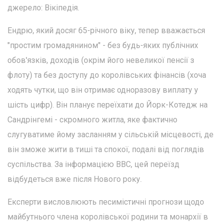
джерело: Вікіпедія.
Ендрю, який досяг 65-річного віку, тепер вважається
"простим громадянином" - без будь-яких публічних
обов'язків, доходів (окрім його невеликої пенсії з
флоту) та без доступу до королівських фінансів (хоча
ходять чутки, що він отримає одноразову виплату у
шість цифр). Він планує переїхати до Йорк-Котедж на
Сандрінгемі - скромного житла, яке фактично
слугуватиме йому засланням у сільській місцевості, де
він зможе жити в тиші та спокої, подалі від поглядів
суспільства. За інформацією BBC, цей переїзд
відбудеться вже після Нового року.
Експерти висловлюють песимістичні прогнози щодо
майбутнього члена королівської родини та монархії в