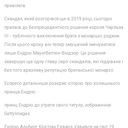
привілеїв
Скандал, який розгорівся ще в 2019 році, сьогодні
призвів до безпрецедентного рішення короля Чарльза
ІІІ - публічного виключення брата з монаршої родини.
Після цього кроку він тепер змушений іменуватися
лише Ендрю Маунтбеттен-Віндзор. Це рішення
завершує ще одну главу серії скандалів, які підірвали і
без того вразливу репутацію британської монархії.
Еспресо детальніше розкриє історію про колишнього
принца Ендрю.
принц Ендрю до утрати свого титулу, зображення:
GettyImages
Ендрю Альберт Крістіан Едвард з'явився на світ 19