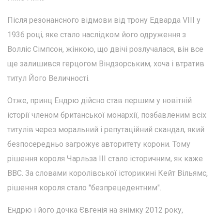
Після резонансного відмови від трону Едварда VIII у
1936 році, яке стало наслідком його одруження з
Волліс Сімпсон, жінкою, що двічі розлучалася, він все
ще залишився герцогом Віндзорським, хоча і втратив
титул Його Величності.
Отже, принц Ендрю дійсно став першим у новітній
історії членом британської монархії, позбавленим всіх
титулів через моральний і репутаційний скандал, який
безпосередньо загрожує авторитету корони. Тому
рішення короля Чарльза ІІІ стало історичним, як каже
BBC. За словами королівської історикині Кейт Вільямс,
рішення короля стало "безпрецедентним".
Ендрю і його дочка Євгенія на знімку 2012 року,