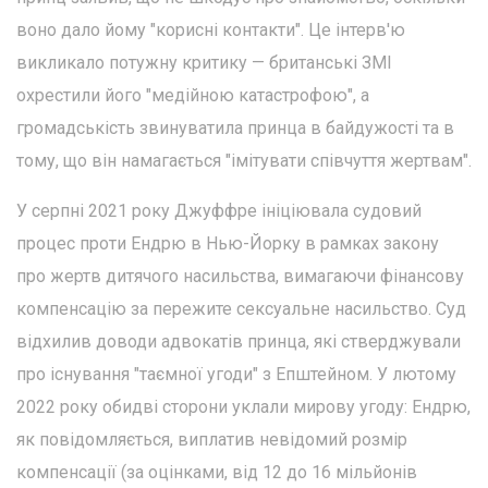
воно дало йому "корисні контакти". Це інтерв'ю
викликало потужну критику — британські ЗМІ
охрестили його "медійною катастрофою", а
громадськість звинуватила принца в байдужості та в
тому, що він намагається "імітувати співчуття жертвам".
У серпні 2021 року Джуффре ініціювала судовий
процес проти Ендрю в Нью-Йорку в рамках закону
про жертв дитячого насильства, вимагаючи фінансову
компенсацію за пережите сексуальне насильство. Суд
відхилив доводи адвокатів принца, які стверджували
про існування "таємної угоди" з Епштейном. У лютому
2022 року обидві сторони уклали мирову угоду: Ендрю,
як повідомляється, виплатив невідомий розмір
компенсації (за оцінками, від 12 до 16 мільйонів