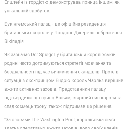
Епштейн із гордістю демонстрував принца іншим, як
унікальний здобуток.
Букінгемський палац - це офіційна резиденція
британських королів у Лондоні. Джерело зображення:
Вікіпедія.
Як зазначає Der Spiegel, у британській королівській
родині часто дотримуються стратегії мовчання та
бездіяльності під час виникнення скандалів. Проте в
ситуації з екс-принцом Ендрю король Чарльз вирішив
вжити активних заходів. Представники палацу
підтвердили, що принц Вільям, старший син короля та
спадкоємець трону, також підтримав це рішення.
"За словами The Washington Post, королівська сім'я
здатна оперативно вжити заходів щодо своїх членів,