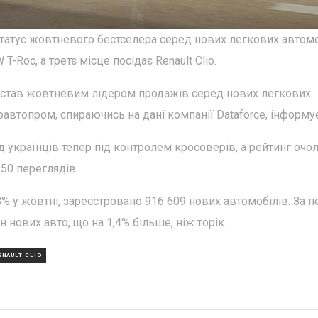
статус жовтневого бестселера серед нових легкових автомо
-Roc, а третє місце посідає Renault Clio.
o став жовтневим лідером продажів серед нових легкових
втопром, спираючись на дані компанії Dataforce, інформу
українців тепер під контролем кросоверів, а рейтинг очо
350 переглядів
% у жовтні, зареєстровано 916 609 нових автомобілів. За п
 нових авто, що на 1,4% більше, ніж торік.
ENAULT CLIO