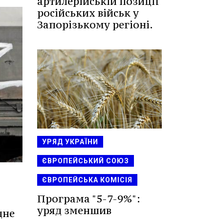
артилерійській позиції
російських військ у
Запорізькому регіоні.
УРЯД УКРАЇНИ
ЄВРОПЕЙСЬКИЙ СОЮЗ
ЄВРОПЕЙСЬКА КОМІСІЯ
Програма "5-7-9%":
уряд зменшив
дне