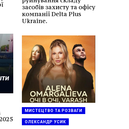
руйнування складу
ї
засобів захисту та офісу
компанії Delta Plus
Ukraine.
МИСТЕЦТВО ТА РОЗВАГИ
а
 2025
ОЛЕКСАНДР УСИК