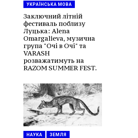
УКРАЇНСЬКА МОВА
Заключний літній
фестиваль поблизу
Луцька: Alena
Omargalieva, музична
група "Очі в Очі" та
VARASH
розважатимуть на
RAZOM SUMMER FEST.
НАУКА
ЗЕМЛЯ