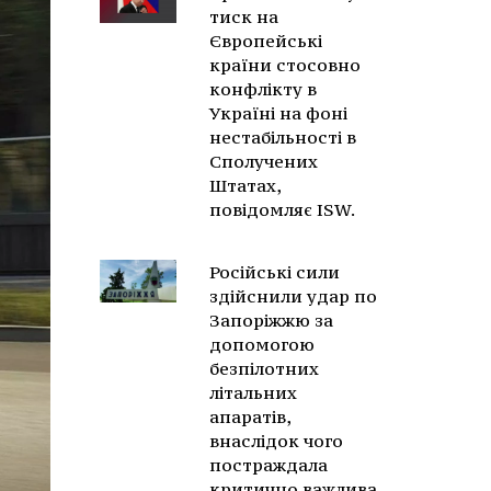
тиск на
Європейські
країни стосовно
конфлікту в
Україні на фоні
нестабільності в
Сполучених
Штатах,
повідомляє ISW.
Російські сили
здійснили удар по
Запоріжжю за
допомогою
безпілотних
літальних
апаратів,
внаслідок чого
постраждала
критично важлива