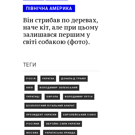
ПІВНІЧНА АМЕРИКА
Він стрибав по деревах,
наче кіт, але при цьому
залишався першим у
світі собакою (фото).
ТЕГИ
РОСІЯ
УКРАЇНА
ДОНАЛЬД ТРАМП
КИЇВ
ВОЛОДИМИР ЗЕЛЕНСЬКИЙ
УКРАЇНЦІ
ЄВРОПА
ВОЛОДИМИР ПУТІН
БЕЗПІЛОТНИЙ ЛІТАЛЬНИЙ АПАРАТ
ПРЕЗИДЕНТ УКРАЇНИ
ЄВРОПЕЙСЬКИЙ СОЮЗ
РОСІЯНИ
ЗБРОЙНІ СИЛИ УКРАЇНИ
МОСКВА
УКРАЇНСЬКА ПРАВДА