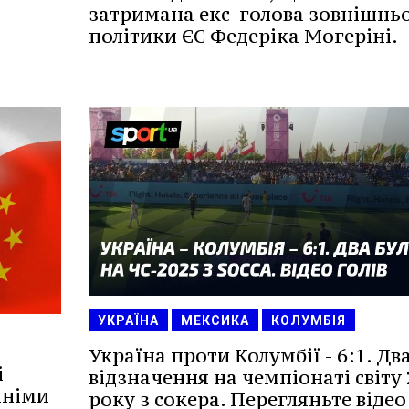
затримана екс-голова зовнішньо
політики ЄС Федеріка Могеріні.
УКРАЇНА
МЕКСИКА
КОЛУМБІЯ
Україна проти Колумбії - 6:1. Дв
і
відзначення на чемпіонаті світу
хніми
року з сокера. Перегляньте відео