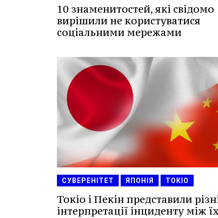
10 знаменитостей, які свідомо
вирішили не користуватися
соціальними мережами
СУВЕРЕНІТЕТ
ЯПОНІЯ
ТОКІО
Токіо і Пекін представили різн
інтерпретації інциденту між ї