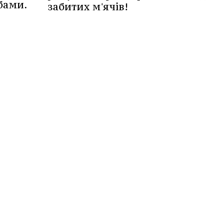
бами.
забитих м'ячів!