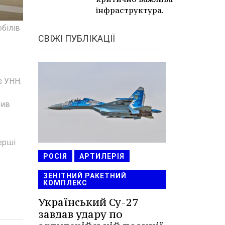
інфраструктура.
білів
СВІЖІ ПУБЛІКАЦІЇ
є УНН.
лив
ерші
РОСІЯ
АРТИЛЕРІЯ
ЗЕНІТНИЙ РАКЕТНИЙ
КОМПЛЕКС
Український Су-27
завдав удару по