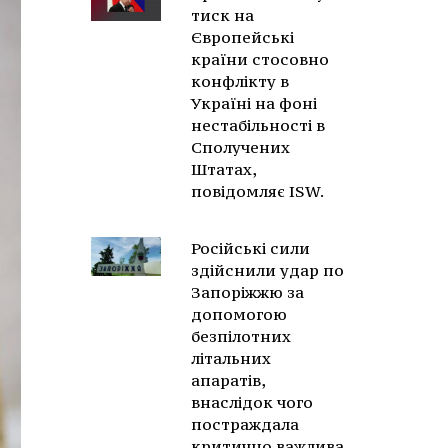
тиск на
Європейські
країни стосовно
конфлікту в
Україні на фоні
нестабільності в
Сполучених
Штатах,
повідомляє ISW.
Російські сили
здійснили удар по
Запоріжжю за
допомогою
безпілотних
літальних
апаратів,
внаслідок чого
постраждала
критично важлива