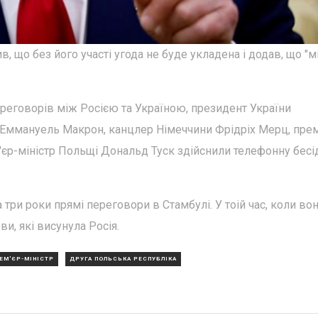
в, що без його участі угода не буде укладена і додав, що "м
реговорів між Росією та Україною, президент України
Еммануель Макрон, канцлер Німеччини Фрідріх Мерц, прем
м'єр-міністр Польщі Дональд Туск здійснили телефонну бесі
 три роки прямі переговори в Стамбулі. У тоій час, коли во
и, які висунула Росія.
ЕМ'ЄР-МІНІСТР
ДРУГА ПОЛЬСЬКА РЕСПУБЛІКА