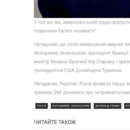
У той же час, американський лідер припусти
сторонами багато ненависті".
Нагадуємо, що після завершення мирних пе
Володимир Зеленський, президент Франції 
міністр Великої Британії Кір Стармер і пре
президентом США Дональдом Трампом.
Нагадаємо, Україна і Росія провели перші за
тривали, ЗМІ дізналися про неприйнятні умов
РОСІЯ
ВОЛОДИМИР ЗЕЛЕНСЬКИЙ
ДОНАЛЬД ТРАМП
ПР
ЧИТАЙТЕ ТАКОЖ