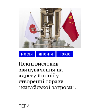
РОСІЯ
ЯПОНІЯ
ТОКІО
Пекін висловив
звинувачення на
адресу Японії у
створенні образу
"китайської загрози".
ТЕГИ