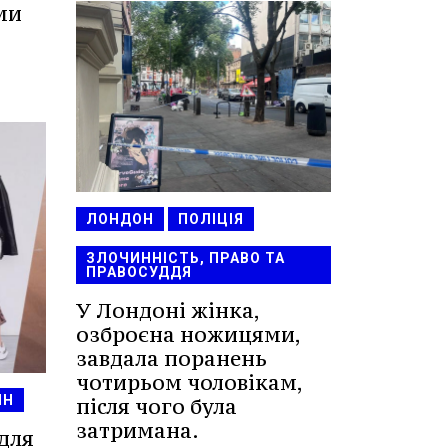
ми
ЛОНДОН
ПОЛІЦІЯ
ЗЛОЧИННІСТЬ, ПРАВО ТА
ПРАВОСУДДЯ
У Лондоні жінка,
озброєна ножицями,
завдала поранень
чотирьом чоловікам,
ЙН
після чого була
затримана.
для