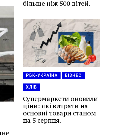
більше ніж 500 дітей.
РБК-УКРАЇНА
БІЗНЕС
ХЛІБ
Супермаркети оновили
ціни: які витрати на
основні товари станом
на 5 серпня.
дне