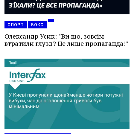
СПОРТ
БОКС
Олександр Усик: "Ви що, зовсім
втратили глузд? Це лише пропаганда!"