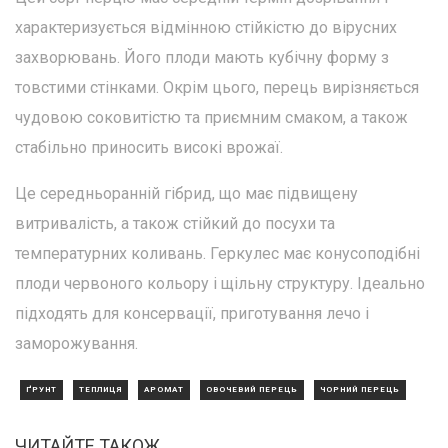
характеризується відмінною стійкістю до вірусних
захворювань. Його плоди мають кубічну форму з
товстими стінками. Окрім цього, перець вирізняється
чудовою соковитістю та приємним смаком, а також
стабільно приносить високі врожаї.
Це середньоранній гібрид, що має підвищену
витривалість, а також стійкий до посухи та
температурних коливань. Геркулес має конусоподібні
плоди червоного кольору і щільну структуру. Ідеально
підходять для консервації, приготування лечо і
заморожування.
ҐРУНТ
ТЕПЛИЦЯ
АРОМАТ
ОВОЧЕВИЙ ПЕРЕЦЬ
ЧОРНИЙ ПЕРЕЦЬ
ЧИТАЙТЕ ТАКОЖ