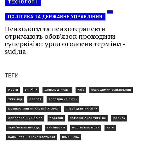
ТЕХНОЛОГІЇ
ПОЛІТИКА ТА ДЕРЖАВНЕ УПРАВЛІННЯ
Психологи та психотерапевти
отримають обов'язок проходити
супервізію: уряд оголосив терміни -
sud.ua
ТЕГИ
РОСІЯ
УКРАЇНА
ДОНАЛЬД ТРАМП
КИЇВ
ВОЛОДИМИР ЗЕЛЕНСЬКИЙ
УКРАЇНЦІ
ЄВРОПА
ВОЛОДИМИР ПУТІН
БЕЗПІЛОТНИЙ ЛІТАЛЬНИЙ АПАРАТ
ПРЕЗИДЕНТ УКРАЇНИ
ЄВРОПЕЙСЬКИЙ СОЮЗ
РОСІЯНИ
ЗБРОЙНІ СИЛИ УКРАЇНИ
МОСКВА
УКРАЇНСЬКА ПРАВДА
УКРІНФОРМ
РОСІЙСЬКА МОВА
НАТО
ВАШИНГТОН, ОКРУГ КОЛУМБІЯ
НІМЕЧЧИНА