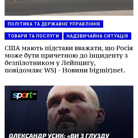
ПОЛІТИКА ТА ДЕРЖАВНЕ УПРАВЛІННЯ
ТОВАРИ ТА ПОСЛУГИ
НАДЗВИЧАЙНА СИТУАЦІЯ
США мають підстави вважати, що Росія
може бути причетною до інциденту з
безпілотником у Лейпцигу,
повідомляє WSJ - Новини bigmir)net.