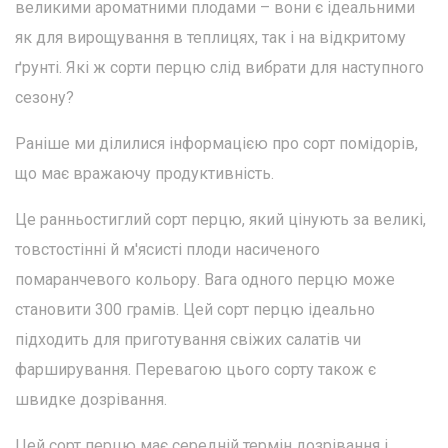
великими ароматними плодами – вони є ідеальними
як для вирощування в теплицях, так і на відкритому
ґрунті. Які ж сорти перцю слід вибрати для наступного
сезону?
Раніше ми ділилися інформацією про сорт помідорів,
що має вражаючу продуктивність.
Це ранньостиглий сорт перцю, який цінують за великі,
товстостінні й м'ясисті плоди насиченого
помаранчевого кольору. Вага одного перцю може
становити 300 грамів. Цей сорт перцю ідеально
підходить для приготування свіжих салатів чи
фарширування. Перевагою цього сорту також є
швидке дозрівання.
Цей сорт перцю має середній термін дозрівання і