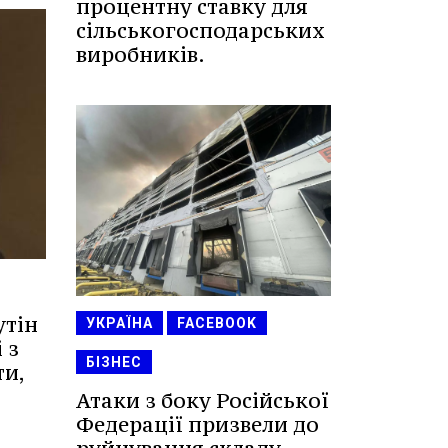
процентну ставку для
сільськогосподарських
виробників.
утін
УКРАЇНА
FACEBOOK
 з
БІЗНЕС
ти,
Атаки з боку Російської
Федерації призвели до