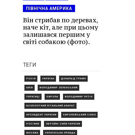
ПІВНІЧНА АМЕРИКА
Він стрибав по деревах,
наче кіт, але при цьому
залишався першим у
світі собакою (фото).
ТЕГИ
РОСІЯ
УКРАЇНА
ДОНАЛЬД ТРАМП
КИЇВ
ВОЛОДИМИР ЗЕЛЕНСЬКИЙ
УКРАЇНЦІ
ЄВРОПА
ВОЛОДИМИР ПУТІН
БЕЗПІЛОТНИЙ ЛІТАЛЬНИЙ АПАРАТ
ПРЕЗИДЕНТ УКРАЇНИ
ЄВРОПЕЙСЬКИЙ СОЮЗ
РОСІЯНИ
ЗБРОЙНІ СИЛИ УКРАЇНИ
МОСКВА
УКРАЇНСЬКА ПРАВДА