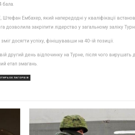
4 бала.
, Штефан Ембахер, який напередодні у кваліфікації встано
а дозволила закріпити лідерство у загальному заліку Турн
зміг досягти успіху, фінішувавши на 40-ій позиції.
свій другий день відпочинку на Турне, після чого вирушать 
ний етап змагань.
ОТИРЬОХ ПАГОРБІВ