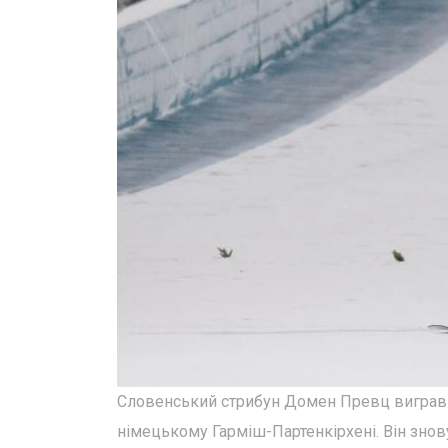
Словенський стрибун Домен Превц виграв д
німецькому Гарміш-Партенкірхені. Він зно