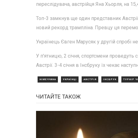
переслідувача, австрійця Яна Хьорля, на 15,
Топ-3 замкнув ще один представник Австрії
новий рекорд трампліна. Превцу ця перемог
Українець Євген Марусяк у другій спробі не 
У п'ятницю, 2 січня, спортсмени проведуть 
Австрії. 3-4 січня в Інсбруку їх чекає наступ
НІМЕЧЧИНА
УКРАЇНЦІ
АВСТРІЯ
ІНСБРУК
ТУРНІР Ч
ЧИТАЙТЕ ТАКОЖ