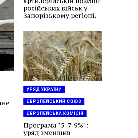
артилерійській позиції
російських військ у
Запорізькому регіоні.
УРЯД УКРАЇНИ
ЄВРОПЕЙСЬКИЙ СОЮЗ
дне
ЄВРОПЕЙСЬКА КОМІСІЯ
Програма "5-7-9%":
уряд зменшив