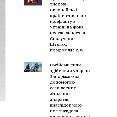
тиск на
Європейські
країни стосовно
конфлікту в
Україні на фоні
нестабільності в
Сполучених
Штатах,
повідомляє ISW.
Російські сили
здійснили удар по
Запоріжжю за
допомогою
безпілотних
літальних
апаратів,
внаслідок чого
постраждала
критично важлива