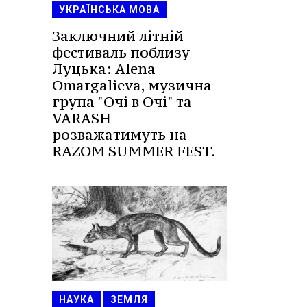
УКРАЇНСЬКА МОВА
Заключний літній
фестиваль поблизу
Луцька: Alena
Omargalieva, музична
група "Очі в Очі" та
VARASH
розважатимуть на
RAZOM SUMMER FEST.
НАУКА
ЗЕМЛЯ