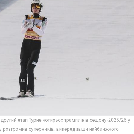
ругий етап Турне чотирьох трамплінів сещону-2025/26 у
ву розгромив суперників, випередивши найближчого