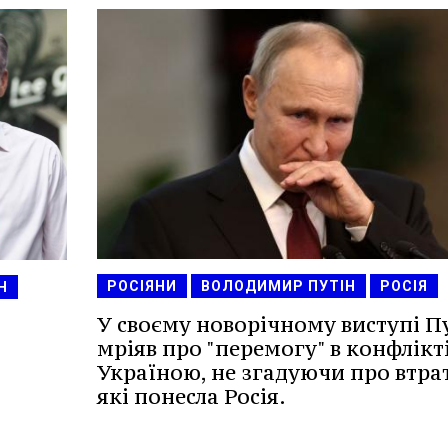
РОСІЯНИ
ВОЛОДИМИР ПУТІН
РОСІЯ
Н
У своєму новорічному виступі П
мріяв про "перемогу" в конфлікті
Україною, не згадуючи про втра
які понесла Росія.