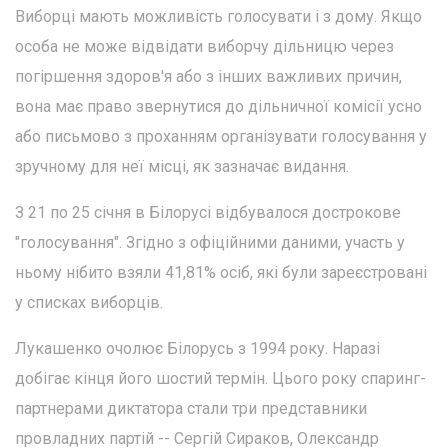
Виборці мають можливість голосувати і з дому. Якщо
особа не може відвідати виборчу дільницю через
погіршення здоров'я або з інших важливих причин,
вона має право звернутися до дільничної комісії усно
або письмово з проханням організувати голосування у
зручному для неї місці, як зазначає видання.
З 21 по 25 січня в Білорусі відбувалося дострокове
"голосування". Згідно з офіційними даними, участь у
ньому нібито взяли 41,81% осіб, які були зареєстровані
у списках виборців.
Лукашенко очолює Білорусь з 1994 року. Наразі
добігає кінця його шостий термін. Цього року спаринг-
партнерами диктатора стали три представники
провладних партій -- Сергій Сираков, Олександр