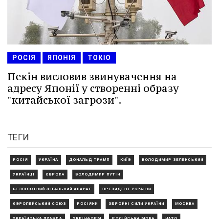
РОСІЯ
ЯПОНІЯ
ТОКІО
Пекін висловив звинувачення на
адресу Японії у створенні образу
"китайської загрози".
ТЕГИ
РОСІЯ
УКРАЇНА
ДОНАЛЬД ТРАМП
КИЇВ
ВОЛОДИМИР ЗЕЛЕНСЬКИЙ
УКРАЇНЦІ
ЄВРОПА
ВОЛОДИМИР ПУТІН
БЕЗПІЛОТНИЙ ЛІТАЛЬНИЙ АПАРАТ
ПРЕЗИДЕНТ УКРАЇНИ
ЄВРОПЕЙСЬКИЙ СОЮЗ
РОСІЯНИ
ЗБРОЙНІ СИЛИ УКРАЇНИ
МОСКВА
УКРАЇНСЬКА ПРАВДА
УКРІНФОРМ
РОСІЙСЬКА МОВА
НАТО