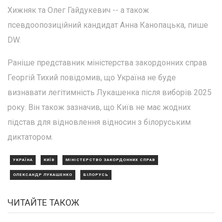
Хижняк та Олег Гайдукевич -- а також
псевдоопозиційний кандидат Анна Канопацька, пише
DW.
Раніше представник міністерства закордонних справ
Георгій Тихий повідомив, що Україна не буде
визнавати легітимність Лукашенка після виборів 2025
року. Він також зазначив, що Київ не має жодних
підстав для відновлення відносин з білоруським
диктатором.
УКРАЇНА
КИЇВ
МІНІСТЕРСТВО ЗАКОРДОННИХ СПРАВ
ОЛЕКСАНДР ЛУКАШЕНКО
БІЛОРУСЬ
ЧИТАЙТЕ ТАКОЖ