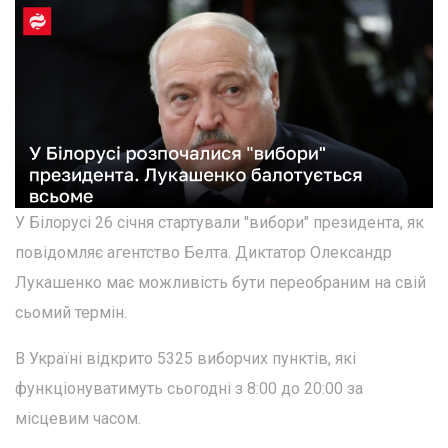
У Білорусі 26 січня стартували "вибори" президента, як
повідомляє агентство Белта. Диктатор Олександр
Лукашенко має можливість бути переобраним на свій
сьомий термін.
В Україні відкрито 5325 виборчих пунктів, які
функціонуватимуть сьогодні з 8:00 до 20:00 за
місцевим часом.